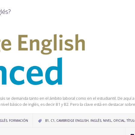
lés?
e más se demanda tanto en el ámbito laboral como en el estudiantil. De aquí 
nivel básico de inglés, es decir B1 y B2. Pero la clave está en destacar sobr
CATEGORY
NGLÉS
,
FORMACIÓN
B1
,
C1
,
CAMBRIDGE ENGLISH
,
INGLÉS
,
NIVEL
,
OFICIAL
,
TÍTU
