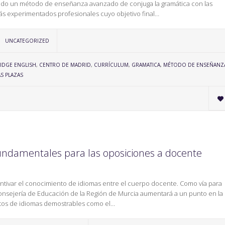
ñado un método de enseñanza avanzado de conjuga la gramática con las
ás experimentados profesionales cuyo objetivo final…
CATEGORY
UNCATEGORIZED
IDGE ENGLISH
,
CENTRO DE MADRID
,
CURRÍCULUM
,
GRAMATICA
,
MÉTODO DE ENSEÑANZ
S PLAZAS

 fundamentales para las oposiciones a docente
entivar el conocimiento de idiomas entre el cuerpo docente. Como vía para
 Consejería de Educación de la Región de Murcia aumentará a un punto en la
ntos de idiomas demostrables como el…