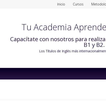
Inicio
Cursos
Metodolo
Tu Academia Aprende
Capacítate con nosotros para realiz
B1 y B2.
Los Títulos de Inglés más internacionalmen
Skip
to
content