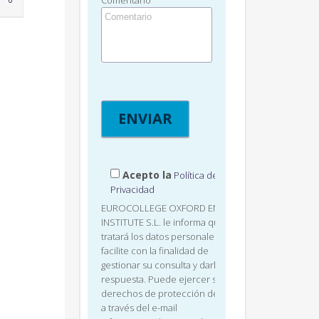
Comentario
0
IT
Acepto la
Política de
Privacidad
EUROCOLLEGE OXFORD ENGLISH
INSTITUTE S.L. le informa que
tratará los datos personales que
facilite con la finalidad de
gestionar su consulta y darle
respuesta. Puede ejercer sus
derechos de protección de datos
a través del e-mail