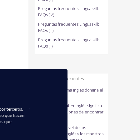
Preguntas frecuentes Linguaskill:
FAQs (IV)
Preguntas frecuentes Linguaskill:
FAQs (III)
Preguntas frecuentes Linguaskill:
FAQs (II)
Comentarios recientes
quico
en
El idioma inglés domina el
mundo
MANUELA
en
Saber inglés significa
por terceros,
mejorar tus opciones de encontrar
uso que hacen
empleo
ios que
J41M3
en
Bajo nivel de los
profesores de inglés y los maestros