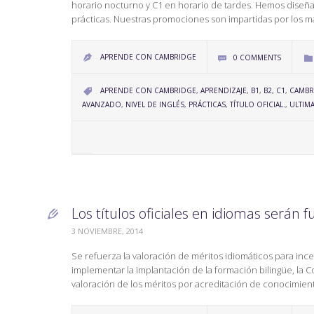
horario nocturno y C1 en horario de tardes. Hemos dise
prácticas. Nuestras promociones son impartidas por los m
APRENDE CON CAMBRIDGE
0
COMMENTS



CATEGORY
APRENDE CON CAMBRIDGE
,
APRENDIZAJE
,
B1
,
B2
,
C1
,
CAMBR

AVANZADO
,
NIVEL DE INGLÉS
,
PRÁCTICAS
,
TÍTULO OFICIAL.
,
ULTIMA
Los títulos oficiales en idiomas serán

3 NOVIEMBRE, 2014
Se refuerza la valoración de méritos idiomáticos para inc
implementar la implantación de la formación bilingüe, la
valoración de los méritos por acreditación de conocimie