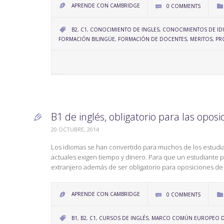
APRENDE CON CAMBRIDGE
0
COMMENTS



CATEGORY
B2
,
C1
,
CONOCIMIENTO DE INGLES
,
CONOCIMIENTOS DE ID

FORMACIÓN BILINGÜE
,
FORMACIÓN DE DOCENTES
,
MERITOS
,
PR
B1 de inglés, obligatorio para las opos

20 OCTUBRE, 2014
Los idiomas se han convertido para muchos de los estudi
actuales exigen tiempo y dinero. Para que un estudiante 
extranjero además de ser obligatorio para oposiciones de
APRENDE CON CAMBRIDGE
0
COMMENTS



CATEGORY
B1
,
B2
,
C1
,
CURSOS DE INGLÉS
,
MARCO COMÚN EUROPEO DE 
