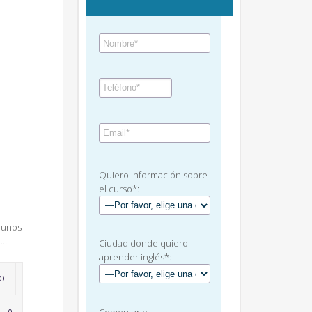
Quiero información sobre
el curso*:
a unos
e…
Ciudad donde quiero
aprender inglés*:
LO
LOVE