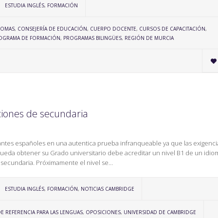
CATEGORY
ESTUDIA INGLÉS
,
FORMACIÓN
IOMAS
,
CONSEJERÍA DE EDUCACIÓN
,
CUERPO DOCENTE
,
CURSOS DE CAPACITACIÓN
,
OGRAMA DE FORMACIÓN
,
PROGRAMAS BILINGÜES
,
REGIÓN DE MURCIA

iciones de secundaria
antes españoles en una autentica prueba infranqueable ya que las exigenci
pueda obtener su Grado universitario debe acreditar un nivel B1 de un idio
 secundaria. Próximamente el nivel se…
CATEGORY
ESTUDIA INGLÉS
,
FORMACIÓN
,
NOTICIAS CAMBRIDGE
REFERENCIA PARA LAS LENGUAS
,
OPOSICIONES
,
UNIVERSIDAD DE CAMBRIDGE