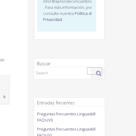
infor@aprendeconcambridge.com
. Para más información, por favor,
consulte nuestra
Política de
Privacidad
.
e
ede
Buscar
Search for:
LOVE
0
IT
Entradas Recientes
Preguntas frecuentes Linguaskill:
FAQs (VI)
Preguntas frecuentes Linguaskill:
FAQs (V)