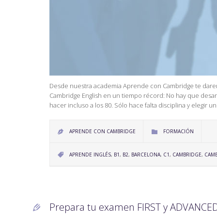
Desde nuestra academia Aprende con Cambridge te daremos l
Cambridge English en un tiempo récord: No hay que desa
hacer incluso a los 80. Sólo hace falta disciplina y elegir u
CATEGORY
APRENDE CON CAMBRIDGE
FORMACIÓN


CATEGORY
APRENDE INGLÉS
,
B1
,
B2
,
BARCELONA
,
C1
,
CAMBRIDGE
,
CAMB

Prepara tu examen FIRST y ADVANCED 
