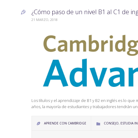
¿Cómo paso de un nivel B1 al C1 de ing

21 MARZO, 2018
Los títulos y el aprendizaje de B1 y B2 en inglés es lo qu
años, la mayoría de estudiantes y trabajadores tendrán un 
CATEGORY
APRENDE CON CAMBRIDGE
CONSEJO
,
ESTUDIA I

