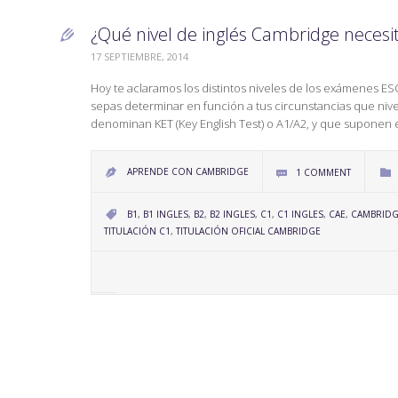
¿Qué nivel de inglés Cambridge necesi

17 SEPTIEMBRE, 2014
Hoy te aclaramos los distintos niveles de los exámenes E
sepas determinar en función a tus circunstancias que nivel
denominan KET (Key English Test) o A1/A2, y que suponen 
APRENDE CON CAMBRIDGE
1
COMMENT



CATEGORY
B1
,
B1 INGLES
,
B2
,
B2 INGLES
,
C1
,
C1 INGLES
,
CAE
,
CAMBRID

TITULACIÓN C1
,
TITULACIÓN OFICIAL CAMBRIDGE