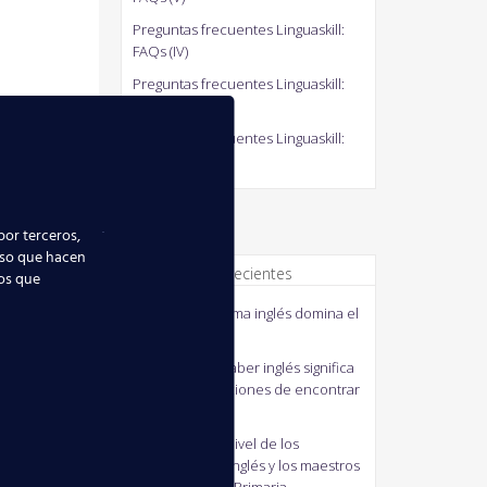
Preguntas frecuentes Linguaskill:
FAQs (IV)
Preguntas frecuentes Linguaskill:
FAQs (III)
Preguntas frecuentes Linguaskill:
FAQs (II)
por terceros,
uso que hacen
Comentarios recientes
ios que
quico
en
El idioma inglés domina el
mundo
MANUELA
en
Saber inglés significa
mejorar tus opciones de encontrar
empleo
J41M3
en
Bajo nivel de los
profesores de inglés y los maestros