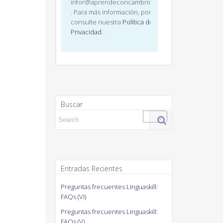
infor@aprendeconcambridge.com
. Para más información, por favor,
consulte nuestra
Política de
Privacidad
.
Buscar
Search for:
Entradas Recientes
Preguntas frecuentes Linguaskill:
FAQs (VI)
Preguntas frecuentes Linguaskill:
FAQs (V)