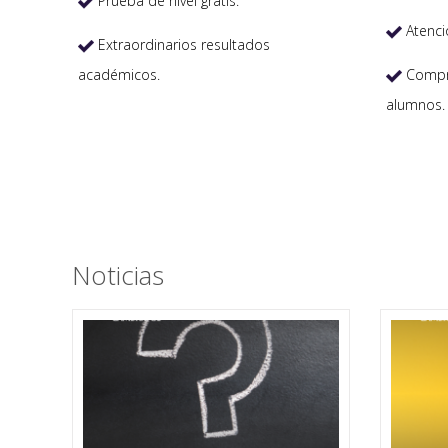
Prueba de nivel gratis.

Atenci

Extraordinarios resultados

académicos.
Compro

alumnos.
Noticias