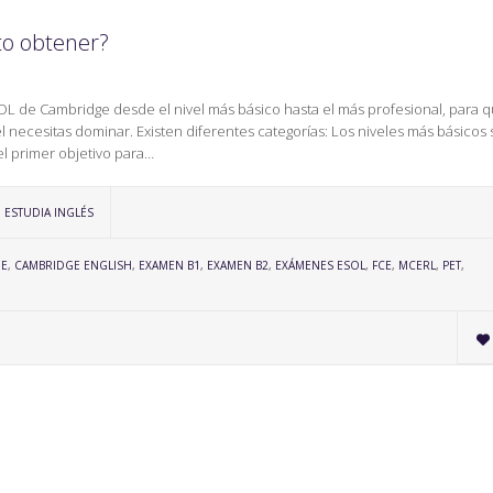
to obtener?
SOL de Cambridge desde el nivel más básico hasta el más profesional, para 
 necesitas dominar. Existen diferentes categorías: Los niveles más básicos 
el primer objetivo para…
CATEGORY
ESTUDIA INGLÉS
GE
,
CAMBRIDGE ENGLISH
,
EXAMEN B1
,
EXAMEN B2
,
EXÁMENES ESOL
,
FCE
,
MCERL
,
PET
,
