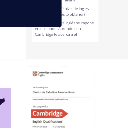
generalistas de Primaria
antonio
en
¿Qué nivel de inglés
Cambridge necesito obtener?
Jaum
en
El Idioma Inglés se impone
en el mundo. Aprende con
Cambridge te acerca a él
?