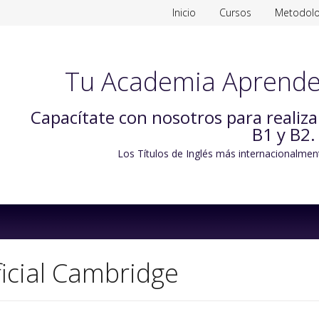
Inicio
Cursos
Metodolo
Tu Academia Aprende
Capacítate con nosotros para realiz
B1 y B2.
Los Títulos de Inglés más internacionalmen
Skip
to
content
ficial Cambridge