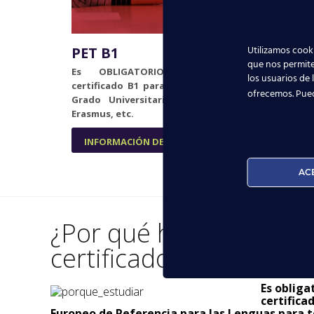
Utilizamos cooki
FIRS
PET B1
que nos permite
El Cert
Es OBLIGATORIO disponer del
los usuarios de 
accede
certificado B1 para optar a cualquier
ofrecemos. Pue
profeso
Grado Universitario, solicitar Becas
Erasmus, etc.
INFORMACIÓN DE LOS CURSOS
INFO
AC
¿Por qué hay que tene
certificado B1, B2,...?
Es obliga
certific
Europeo de Referencia para las Lenguas para t