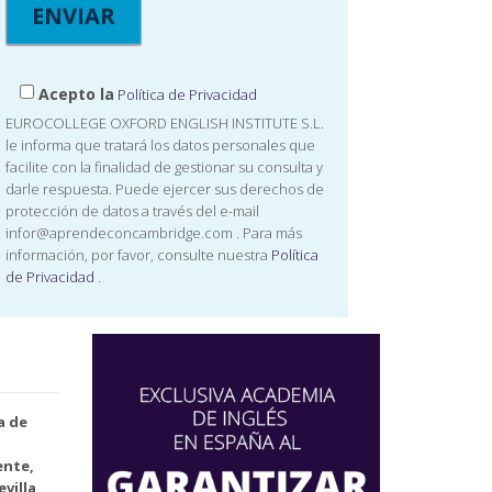
Acepto la
Política de Privacidad
EUROCOLLEGE OXFORD ENGLISH INSTITUTE S.L.
le informa que tratará los datos personales que
facilite con la finalidad de gestionar su consulta y
darle respuesta. Puede ejercer sus derechos de
protección de datos a través del e-mail
infor@aprendeconcambridge.com
. Para más
información, por favor, consulte nuestra
Política
de Privacidad
.
a de
ente,
villa,