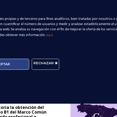
es propias y de terceros para fines analíticos, bien tratadas por nosotros o 
T B2
CENTRO PREPARAD
n cuantificar el número de usuarios y medir y analizar estadísticamente el 
ificado B2 es indispensable para
Escuelas oficiales y acred
la web. Se analiza su navegación con el fin de mejorar la oferta de los servic
r a un Máster, trabajar como
Nuestro objetivo es la obtenci
des obtener más información
.
aquí
r en Colegios Bilingües, etc.
título B1 o B2.
RMACIÓN DE LOS CURSOS
INFORMACIÓN DE LOS CURS
RECHAZAR
EPTAR
r un
¿Dónde estamos
toria la obtención del
ado B1 del Marco Común
odo profesional o