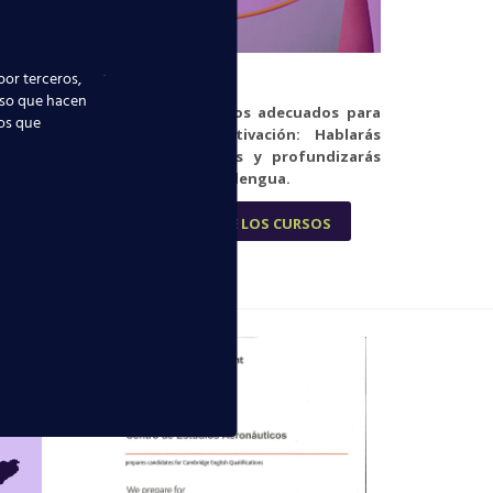
por terceros,
OR
MATERIALES
uso que hacen
itadas.
Ponemos los medios adecuados para
ios que
ón de su
conseguir tu motivación: Hablarás
inglés, progresarás y profundizarás
en el dominio de la lengua.
INFORMACIÓN DE LOS CURSOS
OS
?