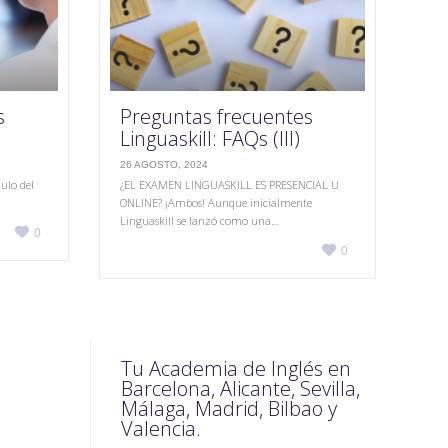
s
Preguntas frecuentes
Linguaskill: FAQs (III)
26 AGOSTO, 2024
ulo del
¿EL EXAMEN LINGUASKILL ES PRESENCIAL U
ONLINE? ¡Ambos! Aunque inicialmente
Linguaskill se lanzó como una…
Love

0
Love
it

0
it
Tu Academia de Inglés en
Barcelona, Alicante, Sevilla,
Málaga, Madrid, Bilbao y
Valencia.