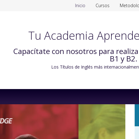
Inicio
Cursos
Metodolo
Tu Academia Aprende
Capacítate con nosotros para realiz
B1 y B2.
Los Títulos de Inglés más internacionalmen
Skip
to
content