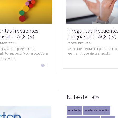
untas frecuentes
Preguntas frecuente
askill: FAQs (V)
Linguaskill: FAQs (IV)
MBRE, 2024
7 OCTUBRE, 2024
ill sirve para presentarte a
¿Es posible mejorar la nota de un mód
es? ¡Por supuesto! Muchas oposiciones
examen sin que afecte al resto?…
a exigen un…
Love

0
it
Nube de Tags
academia
academia de inglés