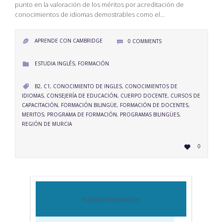
punto en la valoración de los méritos por acreditación de
conocimientos de idiomas demostrables como el…
APRENDE CON CAMBRIDGE
0
COMMENTS


CATEGORY
ESTUDIA INGLÉS
,
FORMACIÓN

CATEGORY
B2
,
C1
,
CONOCIMIENTO DE INGLES
,
CONOCIMIENTOS DE

IDIOMAS
,
CONSEJERÍA DE EDUCACIÓN
,
CUERPO DOCENTE
,
CURSOS DE
CAPACITACIÓN
,
FORMACIÓN BILINGÜE
,
FORMACIÓN DE DOCENTES
,
MERITOS
,
PROGRAMA DE FORMACIÓN
,
PROGRAMAS BILINGÜES
,
REGIÓN DE MURCIA
LOVE
0

IT
Solicita información