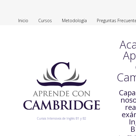
Inicio
Cursos
Metodología
Preguntas Frecuent
Ac
Ap
Cam
Capa
noso
rea
exá
Cursos Intensivos de Inglés B1 y B2
In
B