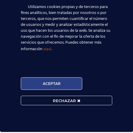
Utilizamos cookies propias y de terceros para
fines analíticos, bien tratadas por nosotros o por
terceros, que nos permiten cuantificar el número
de usuarios y medir y analizar estadísticamente el
uso que hacen los usuarios de la web. Se analiza su
navegación con el fin de mejorar la oferta de los
servicios que ofrecemos. Puedes obtener más
información
.
aquí

MATRÍCULA ABIERTA:
ACEPTAR
Convocatorias constantes.
RECHAZAR

Horarios Flexibles.

Prueba de nivel gratis.
