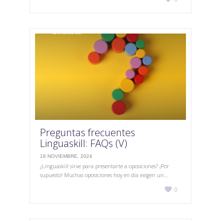
it
Preguntas frecuentes
Linguaskill: FAQs (V)
18 NOVIEMBRE, 2024
¿Linguaskill sirve para presentarte a oposiciones? ¡Por
supuesto! Muchas oposiciones hoy en día exigen un…
Love

0
it