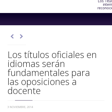
Los Títu
inter
reconoci
Skip
to
content


Los títulos oficiales en
idiomas serán
fundamentales para
las oposiciones a
docente
3 NOVIEMBRE, 2014