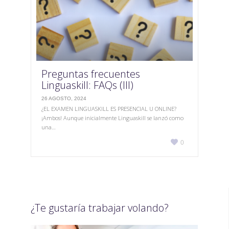
Preguntas frecuentes
Linguaskill: FAQs (III)
26 AGOSTO, 2024
¿EL EXAMEN LINGUASKILL ES PRESENCIAL U ONLINE?
¡Ambos! Aunque inicialmente Linguaskill se lanzó como
una…
Love

0
it
¿Te gustaría trabajar volando?