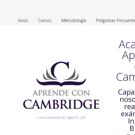
Inicio
Cursos
Metodología
Preguntas Frecuent
Ac
Ap
Cam
Capa
noso
rea
exá
Cursos Intensivos de Inglés B1 y B2
In
B