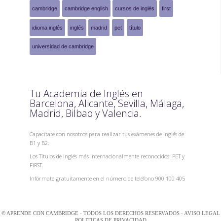
cambridge
cambridge english
cursos de inglés
first
idioma inglés
inglés
madrid
pet
título
universidad de cambridge
Tu Academia de Inglés en
Barcelona, Alicante, Sevilla, Málaga,
Madrid, Bilbao y Valencia.
Capacítate con nosotros para realizar tus exámenes de Inglés de
B1 y B2.
Los Títulos de Inglés más internacionalmente reconocidos: PET y
FIRST.
Infórmate gratuitamente en el número de teléfono 900 100 405
© APRENDE CON CAMBRIDGE - TODOS LOS DERECHOS RESERVADOS -
AVISO LEGAL
POLITICAS DE PRIVACIDAD