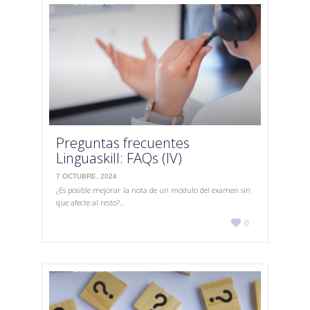
Preguntas frecuentes
Linguaskill: FAQs (IV)
7 OCTUBRE, 2024
¿Es posible mejorar la nota de un módulo del examen sin
que afecte al resto?…
Love

0
it