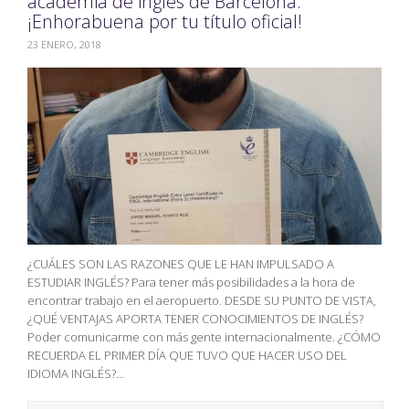
academia de inglés de Barcelona.
¡Enhorabuena por tu título oficial!
23 ENERO, 2018
¿CUÁLES SON LAS RAZONES QUE LE HAN IMPULSADO A
ESTUDIAR INGLÉS? Para tener más posibilidades a la hora de
encontrar trabajo en el aeropuerto. DESDE SU PUNTO DE VISTA,
¿QUÉ VENTAJAS APORTA TENER CONOCIMIENTOS DE INGLÉS?
Poder comunicarme con más gente internacionalmente. ¿CÓMO
RECUERDA EL PRIMER DÍA QUE TUVO QUE HACER USO DEL
IDIOMA INGLÉS?…