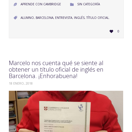
CATEGORY
APRENDE CON CAMBRIDGE
SIN CATEGORÍA


CATEGORY
ALUMNO
,
BARCELONA
,
ENTREVISTA
,
INGLÉS
,
TÍTULO OFICIAL.

LOVE
0

IT
Marcelo nos cuenta qué se siente al
obtener un título oficial de inglés en
Barcelona. ¡Enhorabuena!
18 ENERO, 2018