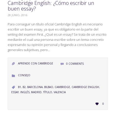
Cambridge English: ¿Cómo escribir un
buen essay?
28 JUNIO, 2016
Para conseguir un título oficial Cambridge English es necesario
escribir un buen essay, ya que es obligatorio en la parte del
writing del examen First. ¿Qué es un essay? Se trata de un escrito
mediante el cual una persona escribe sobre un tema concreto
expresando su opinión personal y llegando a conclusiones
generales subjetivas, pero…
APRENDE CON CAMBRIDGE
0
COMMENTS


CATEGORY
CONSEJO

CATEGORY
B1
,
B2
,
BARCELONA
,
BILBAO
,
CAMBRIDGE
,
CAMBRIDGE ENGLISH
,

ESSAY
,
INGLÉS
,
MADRID
,
TÍTULO
,
VALENCIA
LOVE
0

IT