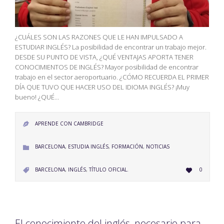
¿CUÁLES SON LAS RAZONES QUE LE HAN IMPULSADO A
ESTUDIAR INGLÉS? La posibilidad de encontrar un trabajo mejor.
DESDE SU PUNTO DE VISTA, ¿QUÉ VENTAJAS APORTA TENER
CONOCIMIENTOS DE INGLÉS? Mayor posibilidad de encontrar
trabajo en el sector aeroportuario. ¿CÓMO RECUERDA EL PRIMER
DÍA QUE TUVO QUE HACER USO DEL IDIOMA INGLÉS? ¡Muy
bueno! ¿QUÉ…
APRENDE CON CAMBRIDGE

CATEGORY
BARCELONA
,
ESTUDIA INGLÉS
,
FORMACIÓN
,
NOTICIAS

LOVE
CATEGORY
BARCELONA
,
INGLÉS
,
TÍTULO OFICIAL.
0


IT
El conocimiento del inglés, necesario para