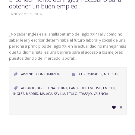
obtener un buen empleo
16 NOVIEMBRE, 2016
¿No saber inglés es el analfabetismo del siglo XXI? Tal y como no
saber leer y escribir determinaba el futuro laboral y social de una
persona a principios del siglo XX, en la actualidad no manejar más
que tu idioma natal es una barrera para el acceso a los mejores
puestos dentro del mercado laboral….
CATEGORY
APRENDE CON CAMBRIDGE
CURIOSIDADES
,
NOTICIAS


CATEGORY
ALICANTE
,
BARCELONA
,
BILBAO
,
CAMBRIDGE ENGLISH
,
EMPLEO
,

INGLÉS
,
MADRID
,
MÁLAGA
,
SEVILLA
,
TÍTULO
,
TRABAJO
,
VALENCIA
LOVE
0

IT