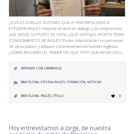
¿CUÁLES SON LAS RAZONES QUE LE HAN IMPULSADO A
ESTUDIAR INGLÉS? Mejorar el nivel en diálogo, y la comprensión
oral. DESDE SU PUNTO DE VISTA, ¿QUÉ VENTAJAS APORTA TENER
CONOCIMIENTOS DE INGLÉS? Poder relacionarse con personas
de otros países, y adquirir conocimientos en fuentes inglesas.
¿CÓMO RECUERDA EL PRIMER DÍA QUE TUVO QUE HACER USO…
APRENDE CON CAMBRIDGE

CATEGORY
BARCELONA
,
ESTUDIA INGLÉS
,
FORMACIÓN
,
NOTICIAS

LOVE
CATEGORY
BARCELONA
,
INGLÉS
,
TÍTULO
0


IT
Hoy entrevistamos a Jorge, de nuestra