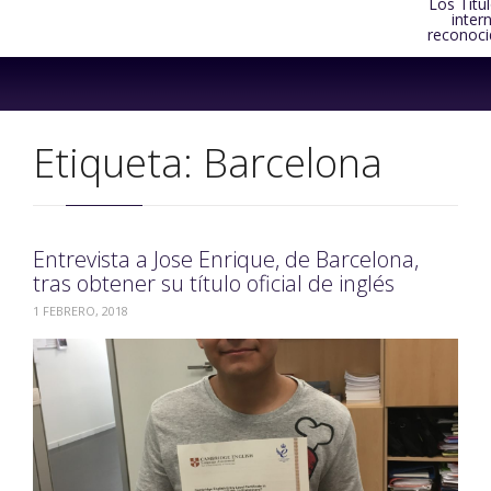
Los Títu
inter
reconoci
Skip
to
content
Etiqueta:
Barcelona
Entrevista a Jose Enrique, de Barcelona,
tras obtener su título oficial de inglés
1 FEBRERO, 2018