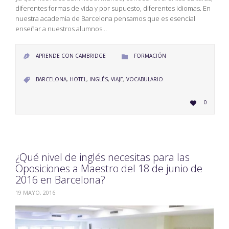
diferentes formas de vida y por supuesto, diferentes idiomas. En
nuestra academia de Barcelona pensamos que es esencial
enseñar a nuestros alumnos…
CATEGORY
APRENDE CON CAMBRIDGE
FORMACIÓN


CATEGORY
BARCELONA
,
HOTEL
,
INGLÉS
,
VIAJE
,
VOCABULARIO

LOVE
0

IT
¿Qué nivel de inglés necesitas para las
Oposiciones a Maestro del 18 de junio de
2016 en Barcelona?
19 MAYO, 2016