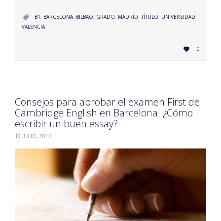
CATEGORY
B1
,
BARCELONA
,
BILBAO
,
GRADO
,
MADRID
,
TÍTULO
,
UNIVERSIDAD
,

VALENCIA
LOVE
0

IT
Consejos para aprobar el examen First de
Cambridge English en Barcelona: ¿Cómo
escribir un buen essay?
12 JULIO, 2016