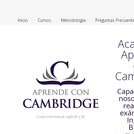
Inicio
Cursos
Metodología
Preguntas Frecuent
Ac
Ap
Cam
Capa
noso
rea
exá
Cursos Intensivos de Inglés B1 y B2
In
B