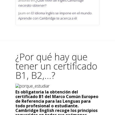
antonio
en
¿Qué nivel de inglés Cambridge
necesito obtener?
Jaum
en
El Idioma Inglés se impone en el mundo.
Aprende con Cambridge te acerca a él
¿Por qué hay que
tener un certificado
B1, B2,...?
Es obligatoria la obtención del
certificado B1 del Marco Común Europeo
de Referencia para las Lenguas para
todo profesional o estudiante.
Cambridge English recoge los principios
requeridos en todos sus exámenes