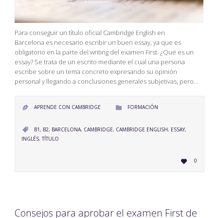
Para conseguir un título oficial Cambridge English en
Barcelona es necesario escribir un buen essay, ya que es
obligatorio en la parte del writing del examen First. ¿Qué es un
essay? Se trata de un escrito mediante el cual una persona
escribe sobre un tema concreto expresando su opinión
personal y llegando a conclusiones generales subjetivas, pero…
CATEGORY
APRENDE CON CAMBRIDGE
FORMACIÓN


CATEGORY
B1
,
B2
,
BARCELONA
,
CAMBRIDGE
,
CAMBRIDGE ENGLISH
,
ESSAY
,

INGLÉS
,
TÍTULO
LOVE
0

IT
Consejos para aprobar el examen First de