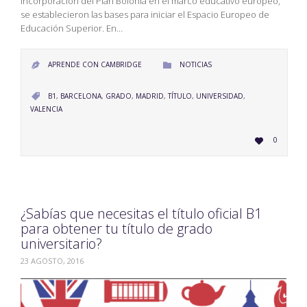
incorporación del Plan Bolonia en el marco educativo europeo,
se establecieron las bases para iniciar el Espacio Europeo de
Educación Superior. En…
CATEGORY
APRENDE CON CAMBRIDGE
NOTICIAS


CATEGORY
B1
,
BARCELONA
,
GRADO
,
MADRID
,
TÍTULO
,
UNIVERSIDAD
,

VALENCIA
LOVE
0

IT
¿Sabías que necesitas el título oficial B1
para obtener tu título de grado
universitario?
23 AGOSTO, 2016