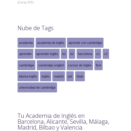
(Curso TCP).
Nube de Tags
academia
academia de inglés
aprende con cambridge
aprender
aprender inglés
b1
b2
barcelona
c1
c2
cambridge
cambridge english
cursos de inglés
first
idioma inglés
inglés
madrid
pet
título
universidad de cambridge
Tu Academia de Inglés en
Barcelona, Alicante, Sevilla, Málaga,
Madrid, Bilbao y Valencia.