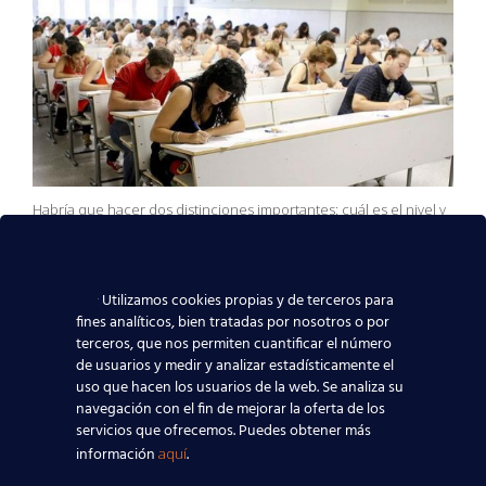
Habría que hacer dos distinciones importantes: cuál es el nivel y
si se va a pedir o no en las oposiciones. Nivel de inglés necesario
para impartir inglés en Magisterio Según el Real Decreto
1594/2001 por el que se establecen las especialidades docentes
del Cuerpo de Maestros a partir del curso 2013-2014, el nivel de…
Utilizamos cookies propias y de terceros para
fines analíticos, bien tratadas por nosotros o por
terceros, que nos permiten cuantificar el número
APRENDE CON CAMBRIDGE

de usuarios y medir y analizar estadísticamente el
uso que hacen los usuarios de la web. Se analiza su
CATEGORY
EMPLEO
,
FORMACIÓN
,
NOTICIAS
navegación con el fin de mejorar la oferta de los

servicios que ofrecemos. Puedes obtener más
información
.
aquí
CATEGORY
2016
,
BARCELONA
,
CAMBRIDGE ENGLISH
,
INGLÉS
,
JUNIO
,

MAESTRO
,
NIVEL
,
OPOSICIONES
,
TÍTULO