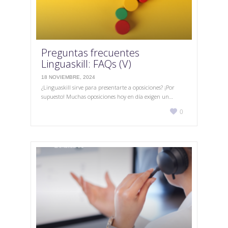
Preguntas frecuentes
Linguaskill: FAQs (V)
18 NOVIEMBRE, 2024
¿Linguaskill sirve para presentarte a oposiciones? ¡Por
supuesto! Muchas oposiciones hoy en día exigen un…
Love

0
it