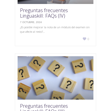
Preguntas frecuentes
Linguaskill: FAQs (IV)
7 OCTUBRE, 2024
¿Es posible mejorar la nota de un módulo del examen sin
que afecte al resto?…
Love

0
it
Preguntas frecuentes