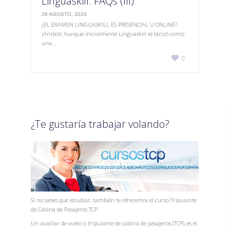
Linguaskill: FAQs (III)
26 AGOSTO, 2024
¿EL EXAMEN LINGUASKILL ES PRESENCIAL U ONLINE?
¡Ambos! Aunque inicialmente Linguaskill se lanzó como
una…
Love

0
it
¿Te gustaría trabajar volando?
Si no sabes qué estudiar, también te ofrecemos el curso Tripulante
de Cabina de Pasajeros TCP.
Un auxiliar de vuelo o tripulante de cabina de pasajeros (TCP), es el