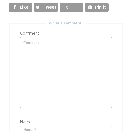
Like
Tweet
+1
Pin it




Write a comment:
Comment
Name