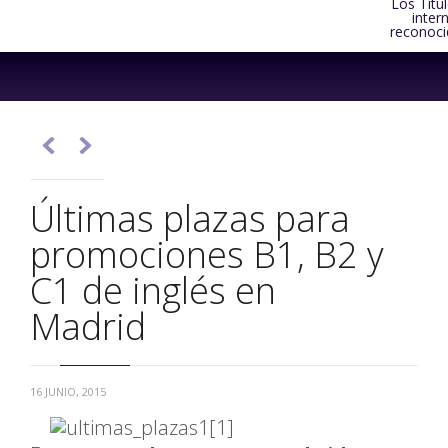
Los Títu
inter
reconoci
Skip
to
content


Últimas plazas para
promociones B1, B2 y
C1 de inglés en
Madrid
16 JUNIO, 2015