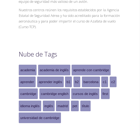
equipo de seguridad más valioso de un avión.
Nuestros centros reúnen los requisitos establecidos por la Agencia
Estatal de Seguridad Aérea y ha sido acreditado para la formación
aeronáutica y para poder impartir el curso de Azafata de vuelo
(Curso TCP).
Nube de Tags
academia
academia de inglés
aprende con cambridge
aprender
aprender inglés
b1
b2
barcelona
c1
c2
cambridge
cambridge english
cursos de inglés
first
idioma inglés
inglés
madrid
pet
título
universidad de cambridge