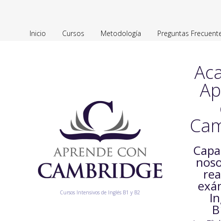
Inicio
Cursos
Metodología
Preguntas Frecuent
Ac
Ap
Cam
Capa
noso
rea
exá
Cursos Intensivos de Inglés B1 y B2
In
B