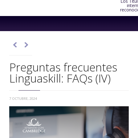
Los Títu
inter
reconoci
Skip
to
content


Preguntas frecuentes
Linguaskill: FAQs (IV)
7 OCTUBRE, 2024