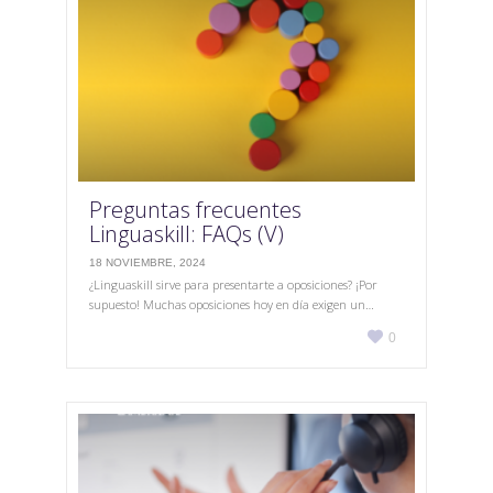
Preguntas frecuentes
Linguaskill: FAQs (V)
18 NOVIEMBRE, 2024
¿Linguaskill sirve para presentarte a oposiciones? ¡Por
supuesto! Muchas oposiciones hoy en día exigen un…
Love

0
it