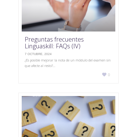
Preguntas frecuentes
Linguaskill: FAQs (IV)
7 OCTUBRE, 2024
¿Es posible mejorar la nota de un módulo del examen sin
que afecte al resto?…
Love

0
it