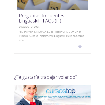
Preguntas frecuentes
Linguaskill: FAQs (III)
26 AGOSTO, 2024
¿EL EXAMEN LINGUASKILL ES PRESENCIAL U ONLINE?
¡Ambos! Aunque inicialmente Linguaskill se lanzó como
una…
Love

0
it
¿Te gustaría trabajar volando?