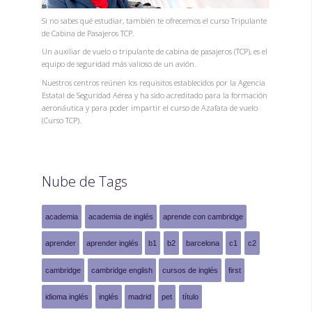
Si no sabes qué estudiar, también te ofrecemos el curso Tripulante
de Cabina de Pasajeros TCP.
Un auxiliar de vuelo o tripulante de cabina de pasajeros (TCP), es el
equipo de seguridad más valioso de un avión.
Nuestros centros reúnen los requisitos establecidos por la Agencia
Estatal de Seguridad Aérea y ha sido acreditado para la formación
aeronáutica y para poder impartir el curso de Azafata de vuelo
(Curso TCP).
Nube de Tags
academia
academia de inglés
aprende con cambridge
aprender
aprender inglés
b1
b2
barcelona
c1
c2
cambridge
cambridge english
cursos de inglés
first
idioma inglés
inglés
madrid
pet
título