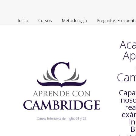
Inicio
Cursos
Metodología
Preguntas Frecuent
Ac
Ap
Cam
Capa
noso
rea
exá
Cursos Intensivos de Inglés B1 y B2
In
B