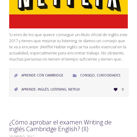
Si eres de los que quiere conseguir un título oficial de inglés este
2017 y tienes que mejorar tu listening, te damos un consejo que
te va a encantar: ¡Netflix! Hablar inglés se ha vuelto esencial en la
actualidad, especialmente para encontrar trabajo. No obstante,
muchas personas no tienen el tiempo suficiente y tienen que…
CATEGORY
APRENDE CON CAMBRIDGE
CONSEJO
,
CURIOSIDADES


LOVE
CATEGORY
APRENDE
,
INGLÉS
,
LISTENING
,
NETFLIX
0


IT
¿Cómo aprobar el examen Writing de
inglés Cambridge English? (II)
25 ENERO, 2017