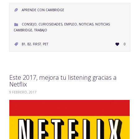
APRENDE CON CAMBRIDGE

CATEGORY
CONSEJO
,
CURIOSIDADES
,
EMPLEO
,
NOTICIAS
,
NOTICIAS

CAMBRIDGE
,
TRABAJO
LOVE
CATEGORY
B1
,
B2
,
FIRST
,
PET
0


IT
Este 2017, mejora tu listening gracias a
Netflix
9 FEBRERO, 2017