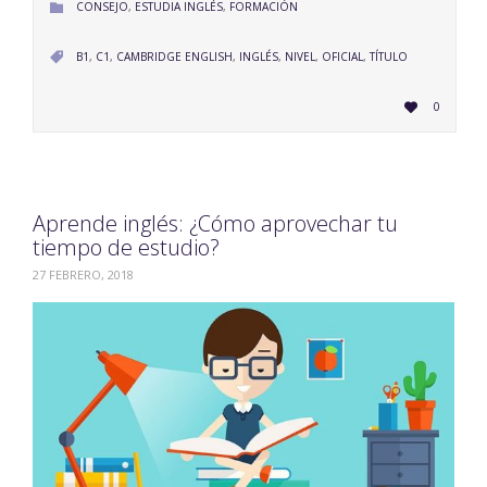
CATEGORY
CONSEJO
,
ESTUDIA INGLÉS
,
FORMACIÓN

CATEGORY
B1
,
C1
,
CAMBRIDGE ENGLISH
,
INGLÉS
,
NIVEL
,
OFICIAL
,
TÍTULO

LOVE
0

IT
Aprende inglés: ¿Cómo aprovechar tu
tiempo de estudio?
27 FEBRERO, 2018