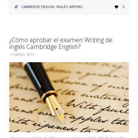
LOVE
CATEGORY
CAMBRIDGE ENGLISH
,
INGLÉS
,
WRITING
0


IT
¿Cómo aprobar el examen Writing de
inglés Cambridge English?
11 ENERO, 2017