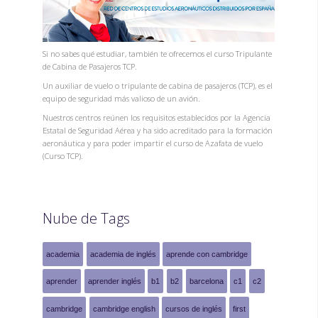
Si no sabes qué estudiar, también te ofrecemos el curso Tripulante
de Cabina de Pasajeros TCP.
Un auxiliar de vuelo o tripulante de cabina de pasajeros (TCP), es el
equipo de seguridad más valioso de un avión.
Nuestros centros reúnen los requisitos establecidos por la Agencia
Estatal de Seguridad Aérea y ha sido acreditado para la formación
aeronáutica y para poder impartir el curso de Azafata de vuelo
(Curso TCP).
Nube de Tags
academia
academia de inglés
aprende con cambridge
aprender
aprender inglés
b1
b2
barcelona
c1
c2
cambridge
cambridge english
cursos de inglés
first