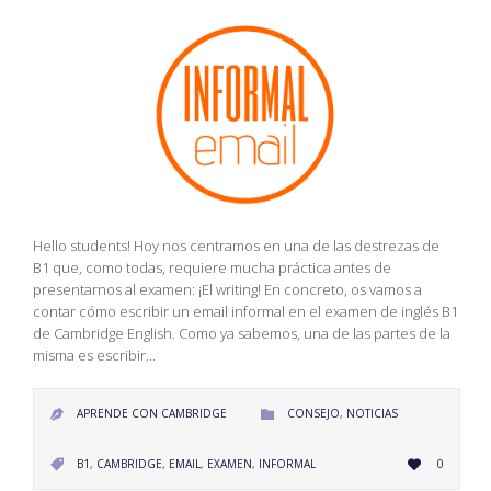
Hello students! Hoy nos centramos en una de las destrezas de
B1 que, como todas, requiere mucha práctica antes de
presentarnos al examen: ¡El writing! En concreto, os vamos a
contar cómo escribir un email informal en el examen de inglés B1
de Cambridge English. Como ya sabemos, una de las partes de la
misma es escribir…
CATEGORY
APRENDE CON CAMBRIDGE
CONSEJO
,
NOTICIAS


LOVE
CATEGORY
B1
,
CAMBRIDGE
,
EMAIL
,
EXAMEN
,
INFORMAL
0


IT