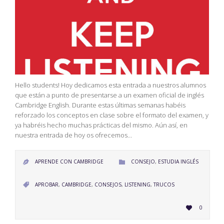
Hello students! Hoy dedicamos esta entrada a nuestros alumnos
que están a punto de presentarse a un examen oficial de inglés
Cambridge English. Durante estas últimas semanas habéis
reforzado los conceptos en clase sobre el formato del examen, y
ya habréis hecho muchas prácticas del mismo. Aún así, en
nuestra entrada de hoy os ofrecemos…
CATEGORY
APRENDE CON CAMBRIDGE
CONSEJO
,
ESTUDIA INGLÉS


CATEGORY
APROBAR
,
CAMBRIDGE
,
CONSEJOS
,
LISTENING
,
TRUCOS

LOVE
0

IT