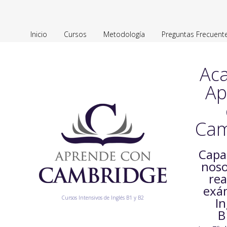
Inicio
Cursos
Metodología
Preguntas Frecuent
Ac
Ap
Cam
Capa
noso
rea
exá
Cursos Intensivos de Inglés B1 y B2
In
B