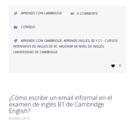
APRENDE CON CAMBRIDGE
0
COMMENTS


CATEGORY
CONSEJO

CATEGORY
APRENDE CON CAMBRIDGE
,
APRENDE INGLÉS
,
B2 Y C1.
,
CURSOS

INTENSIVOS DE INGLES DE B1
,
MEJORAR MI NIVEL DE INGLÉS
,
UNIVERSIDAD DE CAMBRIDGE
LOVE
0

IT
¿Cómo escribir un email informal en el
examen de inglés B1 de Cambridge
English?
4 JUNIO, 2019