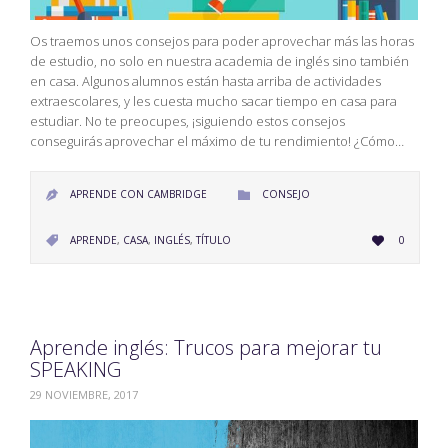
Os traemos unos consejos para poder aprovechar más las horas
de estudio, no solo en nuestra academia de inglés sino también
en casa. Algunos alumnos están hasta arriba de actividades
extraescolares, y les cuesta mucho sacar tiempo en casa para
estudiar. No te preocupes, ¡siguiendo estos consejos
conseguirás aprovechar el máximo de tu rendimiento! ¿Cómo…
CATEGORY
APRENDE CON CAMBRIDGE
CONSEJO


LOVE
CATEGORY
APRENDE
,
CASA
,
INGLÉS
,
TÍTULO
0


IT
Aprende inglés: Trucos para mejorar tu
SPEAKING
29 NOVIEMBRE, 2017