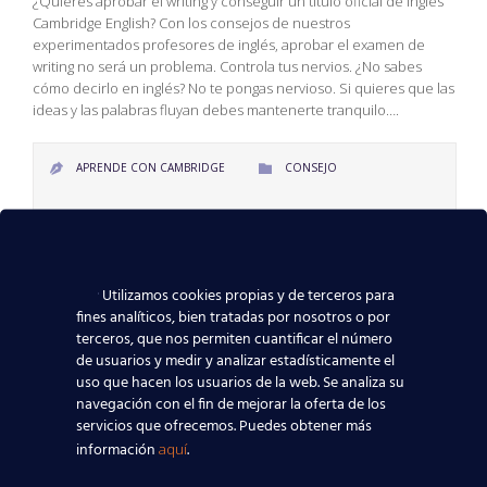
¿Quieres aprobar el writing y conseguir un título oficial de inglés
Cambridge English? Con los consejos de nuestros
experimentados profesores de inglés, aprobar el examen de
writing no será un problema. Controla tus nervios. ¿No sabes
cómo decirlo en inglés? No te pongas nervioso. Si quieres que las
ideas y las palabras fluyan debes mantenerte tranquilo….
CATEGORY
APRENDE CON CAMBRIDGE
CONSEJO


CATEGORY
CAMBRIDGE ENGLISH
,
EXAMEN
,
INGLÉS
,
TÍTULO
,
WRITING

LOVE
0

IT
Utilizamos cookies propias y de terceros para
fines analíticos, bien tratadas por nosotros o por
terceros, que nos permiten cuantificar el número
de usuarios y medir y analizar estadísticamente el
uso que hacen los usuarios de la web. Se analiza su
navegación con el fin de mejorar la oferta de los
Page 1 of 3
1
2
3
Next
servicios que ofrecemos. Puedes obtener más
información
.
aquí