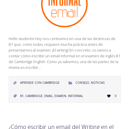
Hello students! Hoy nos centramos en una de las destrezas de
B1 que, como todas, requiere mucha práctica antes de
presentarnos al examen: ¡El writing! En concreto, os vamos a
contar cómo escribir un email informal en el examen de inglés B1
de Cambridge English. Como ya sabemos, una de las partes de la
misma es escribir…
CATEGORY
APRENDE CON CAMBRIDGE
CONSEJO
,
NOTICIAS


LOVE
CATEGORY
B1
,
CAMBRIDGE
,
EMAIL
,
EXAMEN
,
INFORMAL
0


IT
¿Cómo escribir un email del Writing en el