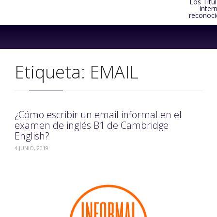
Los Títu
inter
reconoci
Skip
to
content
Etiqueta:
EMAIL
¿Cómo escribir un email informal en el
examen de inglés B1 de Cambridge
English?
4 JUNIO, 2019