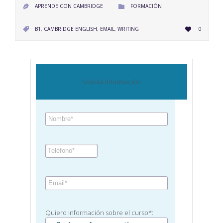
CATEGORY
APRENDE CON CAMBRIDGE
FORMACIÓN


LOVE
CATEGORY
B1
,
CAMBRIDGE ENGLISH
,
EMAIL
,
WRITING
0


IT
Solicita información
Quiero información sobre el curso*: