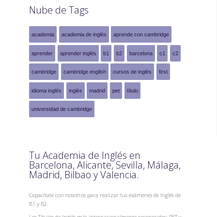
Nube de Tags
academia
academia de inglés
aprende con cambridge
aprender
aprender inglés
b1
b2
barcelona
c1
c2
cambridge
cambridge english
cursos de inglés
first
idioma inglés
inglés
madrid
pet
título
universidad de cambridge
Tu Academia de Inglés en
Barcelona, Alicante, Sevilla, Málaga,
Madrid, Bilbao y Valencia.
Capacítate con nosotros para realizar tus exámenes de Inglés de
B1 y B2.
Los Títulos de Inglés más internacionalmente reconocidos: PET y