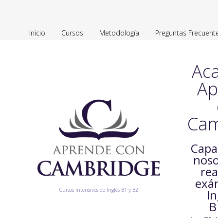
Inicio
Cursos
Metodología
Preguntas Frecuent
Ac
Ap
Cam
Capa
noso
rea
exá
Cursos Intensivos de Inglés B1 y B2
In
B