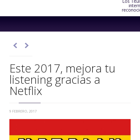
Los Títu
inter
reconoci
Skip
to
content


Este 2017, mejora tu
listening gracias a
Netflix
9 FEBRERO, 2017