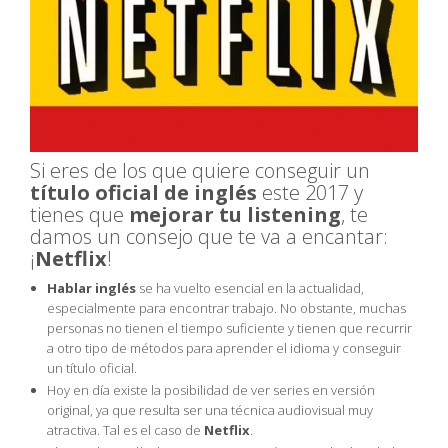
Si eres de los que quiere conseguir un
título oficial de inglés
este 2017 y
tienes que
mejorar tu listening
, te
damos un consejo que te va a encantar:
¡
Netflix
!
Hablar inglés
se ha vuelto esencial en la actualidad,
especialmente para encontrar trabajo. No obstante, muchas
personas no tienen el tiempo suficiente y tienen que recurrir
a otro tipo de métodos para aprender el idioma y conseguir
un título oficial.
Hoy en día existe la posibilidad de ver series en versión
original, ya que resulta ser una técnica audiovisual muy
atractiva. Tal es el caso de
Netflix
.