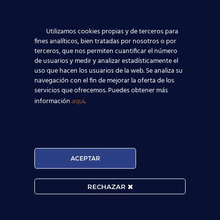
eligen realizar los exámenes Cambridge
English para alcanzar sus objetivos
profesionales, académicos y culturales.
Utilizamos cookies propias y de terceros para
fines analíticos, bien tratadas por nosotros o por
terceros, que nos permiten cuantificar el número
de usuarios y medir y analizar estadísticamente el
¿Dónde estamos?
uso que hacen los usuarios de la web. Se analiza su
navegación con el fin de mejorar la oferta de los
servicios que ofrecemos. Puedes obtener más
información
.
aquí
ACEPTAR
RECHAZAR