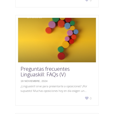
0
it
Preguntas frecuentes
Linguaskill: FAQs (V)
18 NOVIEMBRE, 2024
¿Linguaskill sirve para presentarte a oposiciones? ¡Por
supuesto! Muchas oposiciones hoy en día exigen un…
Love

0
it