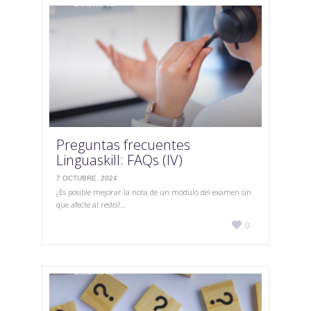
Preguntas frecuentes
Linguaskill: FAQs (IV)
7 OCTUBRE, 2024
¿Es posible mejorar la nota de un módulo del examen sin
que afecte al resto?…
Love

0
it