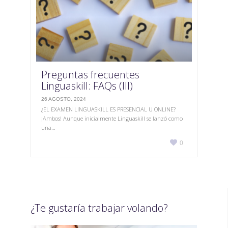
Preguntas frecuentes
Linguaskill: FAQs (III)
26 AGOSTO, 2024
¿EL EXAMEN LINGUASKILL ES PRESENCIAL U ONLINE?
¡Ambos! Aunque inicialmente Linguaskill se lanzó como
una…
Love

0
it
¿Te gustaría trabajar volando?