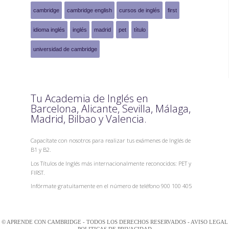
cambridge
cambridge english
cursos de inglés
first
idioma inglés
inglés
madrid
pet
título
universidad de cambridge
Tu Academia de Inglés en
Barcelona, Alicante, Sevilla, Málaga,
Madrid, Bilbao y Valencia.
Capacítate con nosotros para realizar tus exámenes de Inglés de
B1 y B2.
Los Títulos de Inglés más internacionalmente reconocidos: PET y
FIRST.
Infórmate gratuitamente en el número de teléfono 900 100 405
© APRENDE CON CAMBRIDGE - TODOS LOS DERECHOS RESERVADOS -
AVISO LEGAL