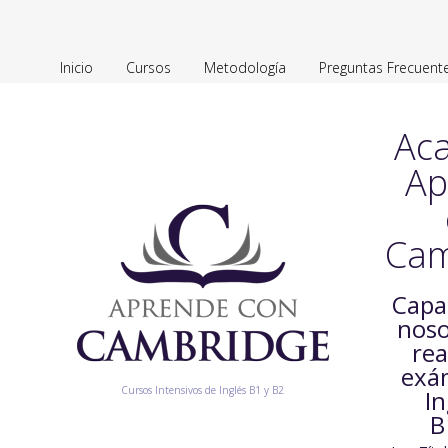
Inicio
Cursos
Metodología
Preguntas Frecuent
Ac
Ap
Cam
Capa
noso
rea
exá
Cursos Intensivos de Inglés B1 y B2
In
B