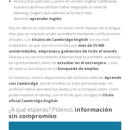
Al escuchar películas y series en versión original subtitulada,
nuestros alumnos afirman haber mejorado su nivel de
listening. ¡Seguro que además se le hace más
divertido
aprender inglés
!
Hoy en día no es suficiente con tener cierto manejo de la lengua,
sino que se requiere poder acreditarlo mediante certificaciones
oficiales. Los
títulos de Cambridge English
son los más
aceptados, ya que son reconocidos por
más de 15.000
universidades, empresas y gobiernos de todo el mundo
.
Gracias a su reconocimiento internacional te permiten aumentar
las oportunidades, tanto de
estudiar en el extranjero
, como
de optar a una mejora en tu
búsqueda de empleo
.
En nuestros centros disponemos del exclusivo método
Aprende
con Cambridge
, donde tendrás un trato personalizado. Un
profesor nativo atenderá tus dudas y te aconsejará sobre cómo
poder mejorar el idioma, con el fin de que consigas el
título
oficial Cambridge English
.
¿A qué esperas? Pídenos
información
sin compromiso
: