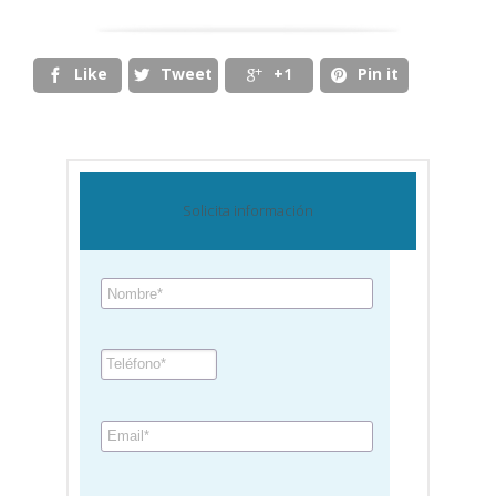
Like
Tweet
+1
Pin it




Solicita información