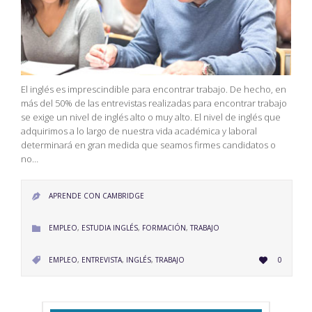
El inglés es imprescindible para encontrar trabajo. De hecho, en
más del 50% de las entrevistas realizadas para encontrar trabajo
se exige un nivel de inglés alto o muy alto. El nivel de inglés que
adquirimos a lo largo de nuestra vida académica y laboral
determinará en gran medida que seamos firmes candidatos o
no…
APRENDE CON CAMBRIDGE

CATEGORY
EMPLEO
,
ESTUDIA INGLÉS
,
FORMACIÓN
,
TRABAJO

LOVE
CATEGORY
EMPLEO
,
ENTREVISTA
,
INGLÉS
,
TRABAJO
0


IT