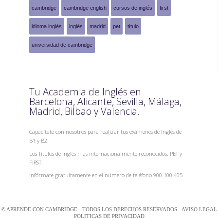
cambridge
cambridge english
cursos de inglés
first
idioma inglés
inglés
madrid
pet
título
universidad de cambridge
Tu Academia de Inglés en
Barcelona, Alicante, Sevilla, Málaga,
Madrid, Bilbao y Valencia.
Capacítate con nosotros para realizar tus exámenes de Inglés de
B1 y B2.
Los Títulos de Inglés más internacionalmente reconocidos: PET y
FIRST.
Infórmate gratuitamente en el número de teléfono 900 100 405
© APRENDE CON CAMBRIDGE - TODOS LOS DERECHOS RESERVADOS -
AVISO LEGAL
POLITICAS DE PRIVACIDAD