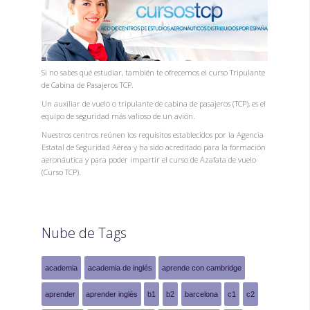
Si no sabes qué estudiar, también te ofrecemos el curso Tripulante
de Cabina de Pasajeros TCP.
Un auxiliar de vuelo o tripulante de cabina de pasajeros (TCP), es el
equipo de seguridad más valioso de un avión.
Nuestros centros reúnen los requisitos establecidos por la Agencia
Estatal de Seguridad Aérea y ha sido acreditado para la formación
aeronáutica y para poder impartir el curso de Azafata de vuelo
(Curso TCP).
Nube de Tags
academia
academia de inglés
aprende con cambridge
aprender
aprender inglés
b1
b2
barcelona
c1
c2