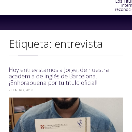
Los Títu
inter
reconoci
Skip
to
content
Etiqueta:
entrevista
Hoy entrevistamos a Jorge, de nuestra
academia de inglés de Barcelona.
¡Enhorabuena por tu título oficial!
23 ENERO, 2018