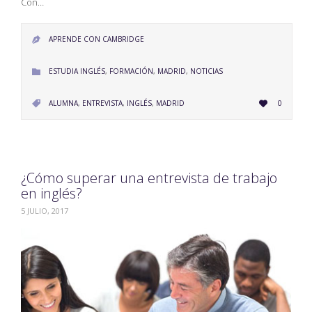
Con…
APRENDE CON CAMBRIDGE

CATEGORY
ESTUDIA INGLÉS
,
FORMACIÓN
,
MADRID
,
NOTICIAS

LOVE
CATEGORY
ALUMNA
,
ENTREVISTA
,
INGLÉS
,
MADRID
0


IT
¿Cómo superar una entrevista de trabajo
en inglés?
5 JULIO, 2017