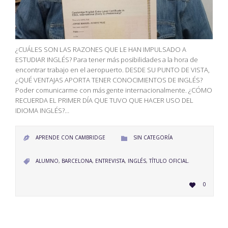
¿CUÁLES SON LAS RAZONES QUE LE HAN IMPULSADO A
ESTUDIAR INGLÉS? Para tener más posibilidades a la hora de
encontrar trabajo en el aeropuerto. DESDE SU PUNTO DE VISTA,
¿QUÉ VENTAJAS APORTA TENER CONOCIMIENTOS DE INGLÉS?
Poder comunicarme con más gente internacionalmente. ¿CÓMO
RECUERDA EL PRIMER DÍA QUE TUVO QUE HACER USO DEL
IDIOMA INGLÉS?…
CATEGORY
APRENDE CON CAMBRIDGE
SIN CATEGORÍA


CATEGORY
ALUMNO
,
BARCELONA
,
ENTREVISTA
,
INGLÉS
,
TÍTULO OFICIAL.

LOVE
0

IT