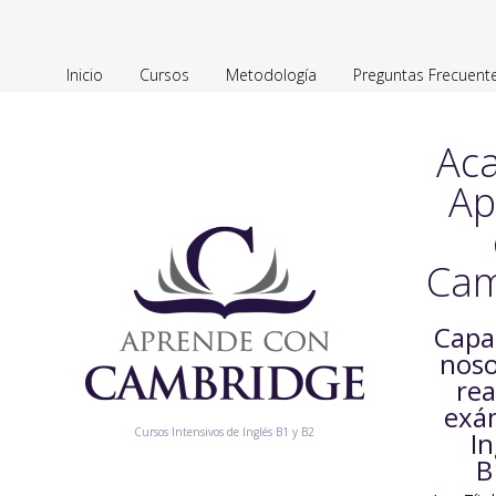
Inicio
Cursos
Metodología
Preguntas Frecuent
Ac
Ap
Cam
Capa
noso
rea
exá
Cursos Intensivos de Inglés B1 y B2
In
B