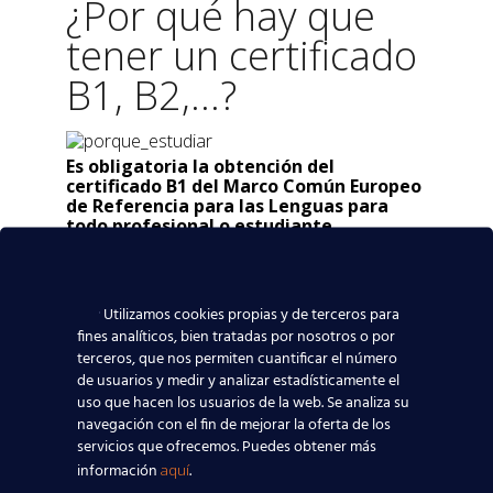
¿Por qué hay que
tener un certificado
B1, B2,...?
Es obligatoria la obtención del
certificado B1 del Marco Común Europeo
de Referencia para las Lenguas para
todo profesional o estudiante.
Cambridge English recoge los principios
requeridos en todos sus exámenes
Cambridge.
A nivel mundial, son ya más de
cuatro millones de personas al año las que
Utilizamos cookies propias y de terceros para
eligen realizar los exámenes Cambridge
fines analíticos, bien tratadas por nosotros o por
English para alcanzar sus objetivos
terceros, que nos permiten cuantificar el número
profesionales, académicos y culturales.
de usuarios y medir y analizar estadísticamente el
uso que hacen los usuarios de la web. Se analiza su
navegación con el fin de mejorar la oferta de los
servicios que ofrecemos. Puedes obtener más
¿Dónde estamos?
información
.
aquí