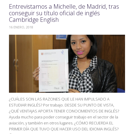
Entrevistamos a Michelle, de Madrid, tras
conseguir su título oficial de inglés
Cambridge English
16 ENERO, 2018
¿CUÁLES SON LAS RAZONES QUE LE HAN IMPULSADO A
ESTUDIAR INGLÉS? Por trabajo. DESDE SU PUNTO DE VISTA,
¿QUÉ VENTAJAS APORTA TENER CONOCIMIENTOS DE INGLÉS?
Ayuda mucho para poder conseguir trabajo en el sector de la
aviación, y también en otros lugares. ¿CÓMO RECUERDA EL
PRIMER DÍA QUE TUVO QUE HACER USO DEL IDIOMA INGLÉS?