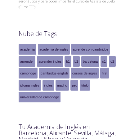
aeronáutica y para poder impartir el curso de Azafata de vuelo
(Curso TCP).
Nube de Tags
academia
academia de inglés
aprende con cambridge
aprender
aprender inglés
b1
b2
barcelona
c1
c2
cambridge
cambridge english
cursos de inglés
first
idioma inglés
inglés
madrid
pet
título
universidad de cambridge
Tu Academia de Inglés en
Barcelona, Alicante, Sevilla, Málaga,