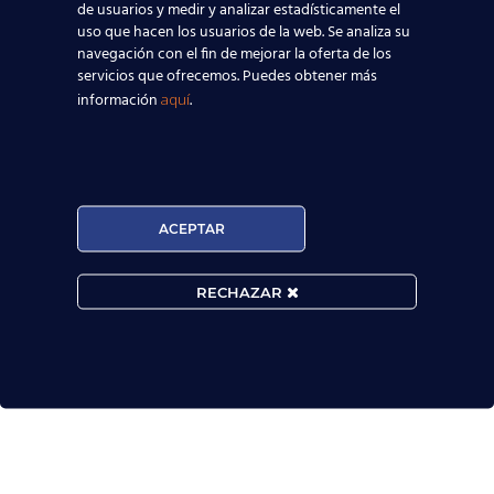
de usuarios y medir y analizar estadísticamente el
uso que hacen los usuarios de la web. Se analiza su

navegación con el fin de mejorar la oferta de los
servicios que ofrecemos. Puedes obtener más
información
.
aquí
MATRÍCULA ABIERTA:
Convocatorias constantes.

ACEPTAR
Horarios Flexibles.

RECHAZAR
Prueba de nivel gratis.

Extraordinarios resultados académicos.
