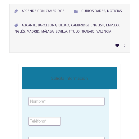
CATEGORY
APRENDE CON CAMBRIDGE
CURIOSIDADES
,
NOTICIAS


CATEGORY
ALICANTE
,
BARCELONA
,
BILBAO
,
CAMBRIDGE ENGLISH
,
EMPLEO
,

INGLÉS
,
MADRID
,
MÁLAGA
,
SEVILLA
,
TÍTULO
,
TRABAJO
,
VALENCIA
LOVE
0

IT
Solicita información