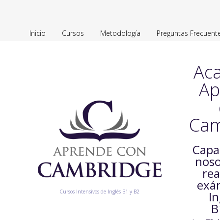
Inicio
Cursos
Metodología
Preguntas Frecuent
Ac
Ap
Cam
Capa
noso
rea
exá
Cursos Intensivos de Inglés B1 y B2
In
B