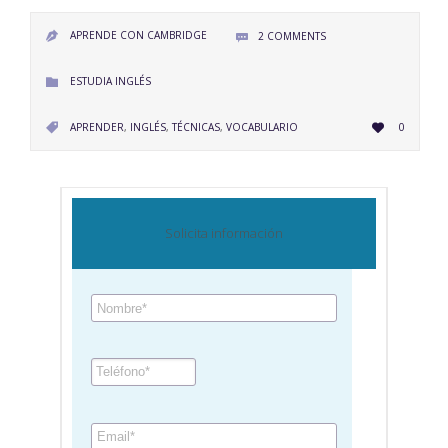
APRENDE CON CAMBRIDGE
2
COMMENTS


CATEGORY
ESTUDIA INGLÉS

LOVE
CATEGORY
APRENDER
,
INGLÉS
,
TÉCNICAS
,
VOCABULARIO
0


IT
Solicita información