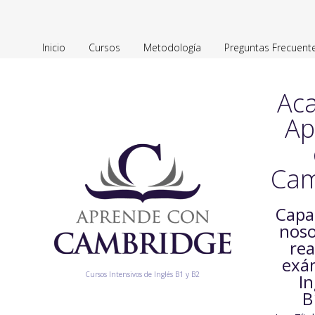
Inicio
Cursos
Metodología
Preguntas Frecuent
Ac
Ap
Cam
Capa
noso
rea
exá
Cursos Intensivos de Inglés B1 y B2
In
B