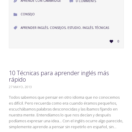
APRENDE CON CAMBRIDGE
0
COMMENTS


CATEGORY
CONSEJO

CATEGORY
APRENDER INGLÉS
,
CONSEJOS
,
ESTUDIO
,
INGLÉS
,
TÉCNICAS

LOVE
0

IT
10 Técnicas para aprender inglés más
rápido
27 MAYO, 2013
Todos sabemos que pensar en otro idioma que no conocemos
es difícil. Pero recuerda como era cuando éramos pequeños,
escuchábamos palabras desconocidas y las íbamos fijando en
nuestra mente. Entendíamos lo que nos decían y después
podíamos expresar una idea… Con el inglés ocurre algo parecido,
simplemente aprende a pensar sin repetirlo en español, sin…