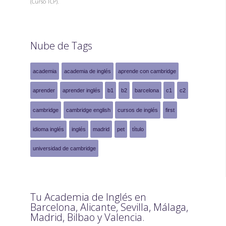
(Curso TCP).
Nube de Tags
academia
academia de inglés
aprende con cambridge
aprender
aprender inglés
b1
b2
barcelona
c1
c2
cambridge
cambridge english
cursos de inglés
first
idioma inglés
inglés
madrid
pet
título
universidad de cambridge
Tu Academia de Inglés en
Barcelona, Alicante, Sevilla, Málaga,
Madrid, Bilbao y Valencia.