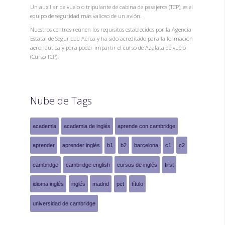
Un auxiliar de vuelo o tripulante de cabina de pasajeros (TCP), es el
equipo de seguridad más valioso de un avión.
Nuestros centros reúnen los requisitos establecidos por la Agencia
Estatal de Seguridad Aérea y ha sido acreditado para la formación
aeronáutica y para poder impartir el curso de Azafata de vuelo
(Curso TCP).
Nube de Tags
academia
academia de inglés
aprende con cambridge
aprender
aprender inglés
b1
b2
barcelona
c1
c2
cambridge
cambridge english
cursos de inglés
first
idioma inglés
inglés
madrid
pet
título
universidad de cambridge