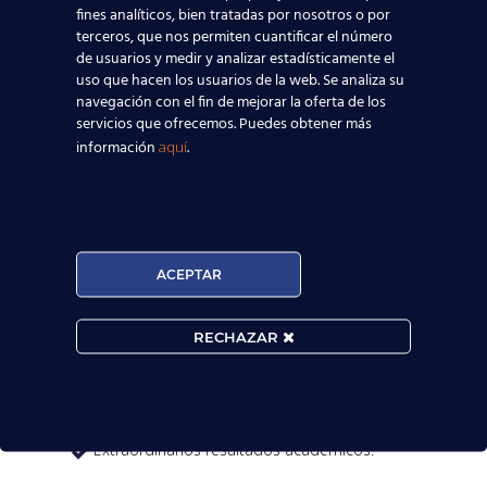
fines analíticos, bien tratadas por nosotros o por
terceros, que nos permiten cuantificar el número
de usuarios y medir y analizar estadísticamente el
uso que hacen los usuarios de la web. Se analiza su
navegación con el fin de mejorar la oferta de los
servicios que ofrecemos. Puedes obtener más

información
.
aquí
MATRÍCULA ABIERTA:
ACEPTAR
Convocatorias constantes.

RECHAZAR
Horarios Flexibles.

Prueba de nivel gratis.

Extraordinarios resultados académicos.
