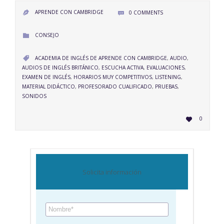
APRENDE CON CAMBRIDGE
0
COMMENTS


CATEGORY
CONSEJO

CATEGORY
ACADEMIA DE INGLÉS DE APRENDE CON CAMBRIDGE
,
AUDIO
,

AUDIOS DE INGLÉS BRITÁNICO
,
ESCUCHA ACTIVA
,
EVALUACIONES
,
EXAMEN DE INGLÉS
,
HORARIOS MUY COMPETITIVOS
,
LISTENING
,
MATERIAL DIDÁCTICO
,
PROFESORADO CUALIFICADO
,
PRUEBAS
,
SONIDOS
LOVE
0

IT
Solicita información