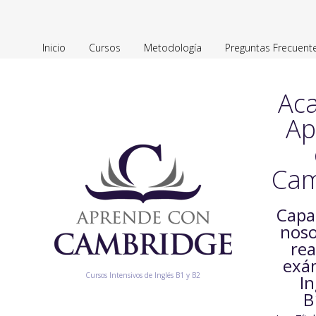
Inicio
Cursos
Metodología
Preguntas Frecuent
Ac
Ap
Cam
Capa
noso
rea
exá
Cursos Intensivos de Inglés B1 y B2
In
B