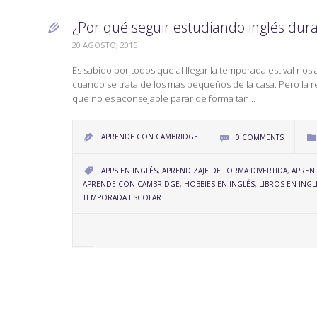
¿Por qué seguir estudiando inglés dur

20 AGOSTO, 2015
Es sabido por todos que al llegar la temporada estival no
cuando se trata de los más pequeños de la casa. Pero la r
que no es aconsejable parar de forma tan…
APRENDE CON CAMBRIDGE
0
COMMENTS



CATEGORY
APPS EN INGLÉS
,
APRENDIZAJE DE FORMA DIVERTIDA
,
APREND

APRENDE CON CAMBRIDGE
,
HOBBIES EN INGLÉS
,
LIBROS EN INGL
TEMPORADA ESCOLAR