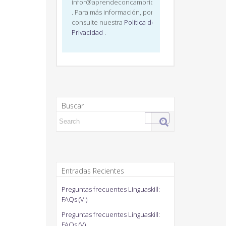
infor@aprendeconcambridge.com
. Para más información, por favor,
consulte nuestra
Política de
Privacidad
.
Buscar
Search for:
Entradas Recientes
Preguntas frecuentes Linguaskill:
FAQs (VI)
Preguntas frecuentes Linguaskill:
FAQs (V)