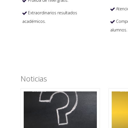
Prueba de nivel gratis.

Atenci

Extraordinarios resultados

académicos.
Compro

alumnos.
Noticias