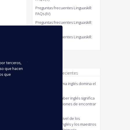
Preguntas frecuentes Linguaskill:
FAQs (IV)
Preguntas frecuentes Linguaskill:
FAQs (III)
Preguntas frecuentes Linguaskill:
FAQs (II)
por terceros,
uso que hacen
Comentarios recientes
ios que
quico
en
El idioma inglés domina el
mundo
MANUELA
en
Saber inglés significa
mejorar tus opciones de encontrar
empleo
J41M3
en
Bajo nivel de los
profesores de inglés y los maestros