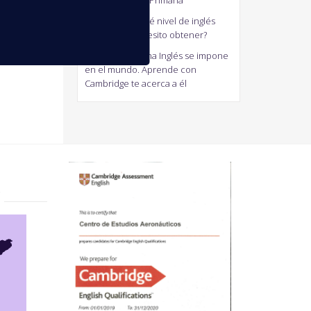
generalistas de Primaria
antonio
en
¿Qué nivel de inglés
Cambridge necesito obtener?
Jaum
en
El Idioma Inglés se impone
en el mundo. Aprende con
Cambridge te acerca a él
?