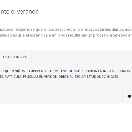
ante el verano?
s apetece relajarnos y queremos desconectar de nuestras tareas diarias, má
ealidad es que el aprendizaje en niños resulta ser un proceso progresivo en
CATEGORY
ESTUDIA INGLÉS
IZAJE EN NIÑOS
,
CAMPAMENTOS DE VERANO BILINGÜES
,
CANTAR EN INGLÉS
,
CENTROS 
ÉS
,
MATRÍCULA
,
PELÍCULAS EN VERSIÓN ORIGINAL
,
SEGUIR ESTUDIANDO INGLÉS
,
