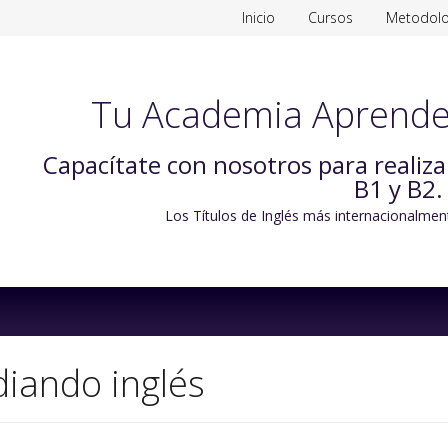
Inicio
Cursos
Metodolo
Tu Academia Aprende
Capacítate con nosotros para realiz
B1 y B2.
Los Títulos de Inglés más internacionalmen
Skip
to
content
diando inglés