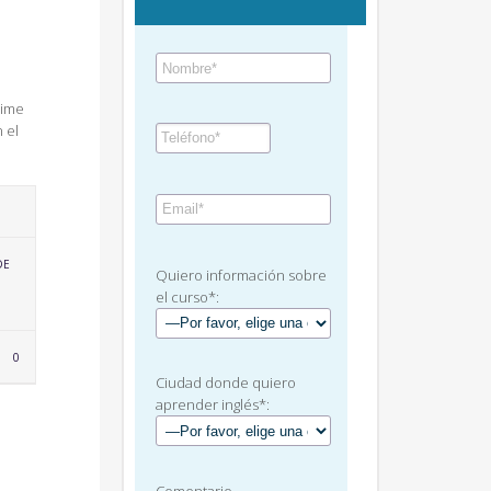
xime
 el
DE
Quiero información sobre
el curso*:
LOVE
0
IT
Ciudad donde quiero
aprender inglés*: