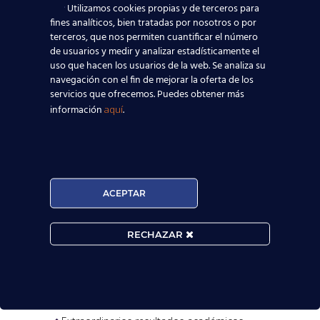
Utilizamos cookies propias y de terceros para
fines analíticos, bien tratadas por nosotros o por
terceros, que nos permiten cuantificar el número
de usuarios y medir y analizar estadísticamente el
uso que hacen los usuarios de la web. Se analiza su
navegación con el fin de mejorar la oferta de los
servicios que ofrecemos. Puedes obtener más
información
.
aquí

MATRÍCULA ABIERTA:
ACEPTAR
Convocatorias constantes.

RECHAZAR
Horarios Flexibles.

Prueba de nivel gratis.
