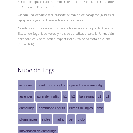
Si no sabes qué estudiar, también te ofrecemos el curso Tripulante
de Cabina de Pasajeros TCP.
Un auxiliar de vuelo o tripulante de cabina de pasajeros (TCP), es el
equipo de seguridad más valioso de un avión.
Nuestros centros reúnen los requisitos establecidos por la Agencia
Estatal de Seguridad Aérea y ha sido acreditado para la formación
aeronáutica y para poder impartir el curso de Azafata de vuelo
(Curso TCP).
Nube de Tags
academia
academia de inglés
aprende con cambridge
aprender
aprender inglés
b1
b2
barcelona
c1
c2
cambridge
cambridge english
cursos de inglés
first
idioma inglés
inglés
madrid
pet
título
universidad de cambridge