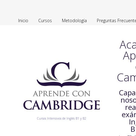
Inicio
Cursos
Metodología
Preguntas Frecuent
Ac
Ap
Cam
Capa
noso
rea
exá
Cursos Intensivos de Inglés B1 y B2
In
B