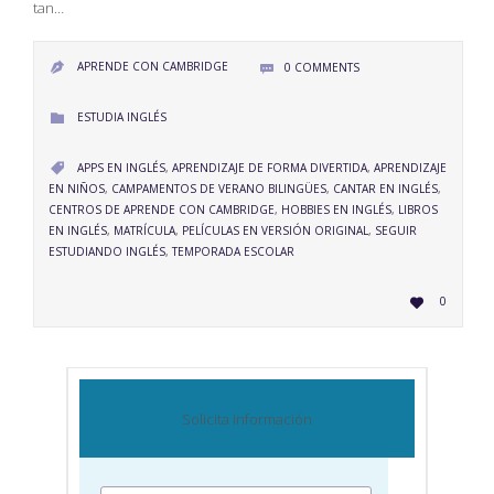
tan…
APRENDE CON CAMBRIDGE
0
COMMENTS


CATEGORY
ESTUDIA INGLÉS

CATEGORY
APPS EN INGLÉS
,
APRENDIZAJE DE FORMA DIVERTIDA
,
APRENDIZAJE

EN NIÑOS
,
CAMPAMENTOS DE VERANO BILINGÜES
,
CANTAR EN INGLÉS
,
CENTROS DE APRENDE CON CAMBRIDGE
,
HOBBIES EN INGLÉS
,
LIBROS
EN INGLÉS
,
MATRÍCULA
,
PELÍCULAS EN VERSIÓN ORIGINAL
,
SEGUIR
ESTUDIANDO INGLÉS
,
TEMPORADA ESCOLAR
LOVE
0

IT
Solicita información