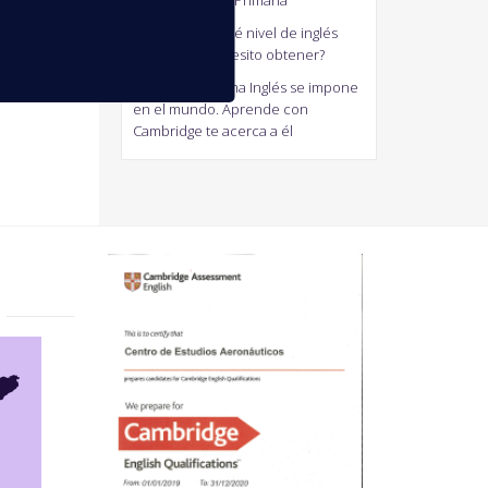
generalistas de Primaria
antonio
en
¿Qué nivel de inglés
Cambridge necesito obtener?
Jaum
en
El Idioma Inglés se impone
en el mundo. Aprende con
Cambridge te acerca a él
?