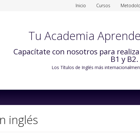
Inicio
Cursos
Metodolo
Tu Academia Aprende
Capacítate con nosotros para realiz
B1 y B2.
Los Títulos de Inglés más internacionalmen
Skip
to
content
n inglés