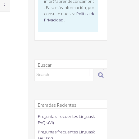
infor@aprendeconcambridge.com
LOVE
0
IT
. Para más información, por favor,
consulte nuestra
Política de
Privacidad
.
Buscar
Search for:
Entradas Recientes
Preguntas frecuentes Linguaskill:
FAQs (VI)
Preguntas frecuentes Linguaskill:
FAQs (V)