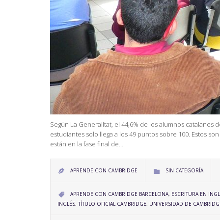
Según La Generalitat, el 44,6% de los alumnos catalanes d
estudiantes solo llega a los 49 puntos sobre 100. Estos so
están en la fase final de…
CATEGORY
APRENDE CON CAMBRIDGE
SIN CATEGORÍA


CATEGORY
APRENDE CON CAMBRIDGE BARCELONA
,
ESCRITURA EN ING

INGLÉS
,
TÍTULO OFICIAL CAMBRIDGE
,
UNIVERSIDAD DE CAMBRIDG