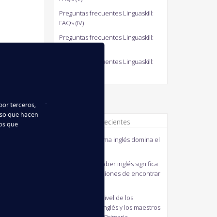
Preguntas frecuentes Linguaskill:
FAQs (IV)
Preguntas frecuentes Linguaskill:
FAQs (III)
Preguntas frecuentes Linguaskill:
FAQs (II)
por terceros,
uso que hacen
Comentarios recientes
ios que
quico
en
El idioma inglés domina el
mundo
MANUELA
en
Saber inglés significa
mejorar tus opciones de encontrar
empleo
J41M3
en
Bajo nivel de los
profesores de inglés y los maestros