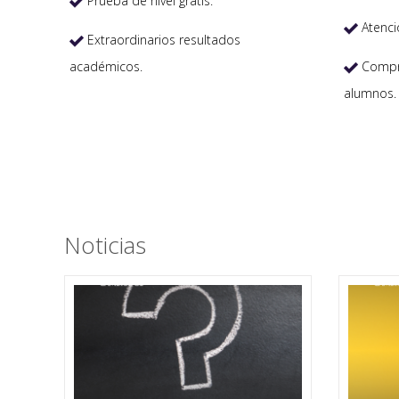
Prueba de nivel gratis.

Atenci

Extraordinarios resultados

académicos.
Compro

alumnos.
Noticias