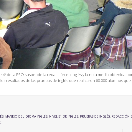
e 4º de la ESO suspende la redacción en inglés y la nota media obtenida por
n los resultados de las pruebas de inglés que realizaron 60.000 alumnos que
LÉS
,
MANEJO DEL IDIOMA INGLÉS
,
NIVEL B1 DE INGLÉS
,
PRUEBAS DE INGLÉS
,
REDACCIÓN 
E