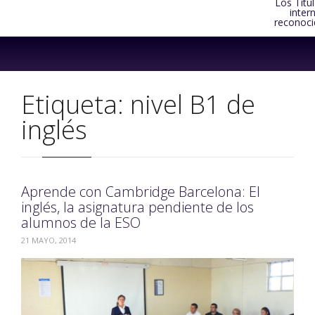
Los Títu
inter
reconoci
Skip
to
content
Etiqueta:
nivel B1 de
inglés
Aprende con Cambridge Barcelona: El
inglés, la asignatura pendiente de los
alumnos de la ESO
21 MAYO, 2014