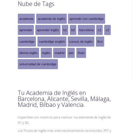
Nube de Tags
academia
academia de inglés
aprende con cambridge
aprender
aprender inglés
b1
b2
barcelona
c1
c2
cambridge
cambridge english
cursos de inglés
first
idioma inglés
inglés
madrid
pet
título
universidad de cambridge
Tu Academia de Inglés en
Barcelona, Alicante, Sevilla, Málaga,
Madrid, Bilbao y Valencia.
Capacítate con nosotros para realizar tus exámenes de Inglés de
B1 y B2.
Los Títulos de Inglés más internacionalmente reconocidos: PET y