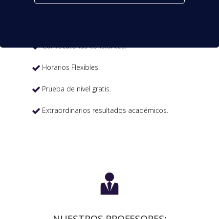
MATRÍCULA ABIERTA:
Convocatorias constantes.

Horarios Flexibles.

Prueba de nivel gratis.

Extraordinarios resultados académicos.


NUESTROS PROFESORES: