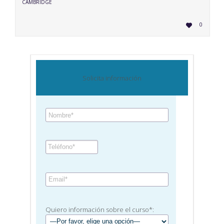
CAMBRIDGE
LOVE
0

IT
Solicita información
Quiero información sobre el curso*: