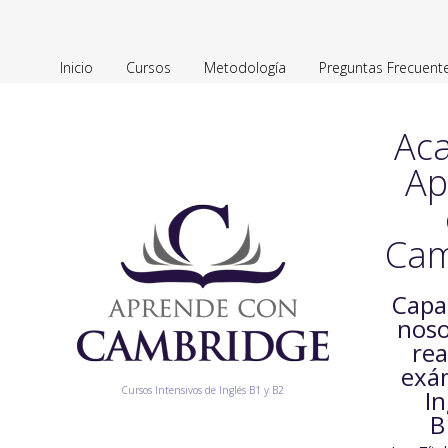
Inicio
Cursos
Metodología
Preguntas Frecuent
Ac
Ap
Cam
Capa
noso
rea
exá
Cursos Intensivos de Inglés B1 y B2
In
B