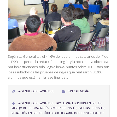
Según La Generalitat, el 44,6% de los alumnos catalanes de 4º de
la ESO suspende la redacción en inglés y la nota media obtenida
por los estudiantes solo llega a los 49 puntos sobre 100. Estos son
los resultados de las pruebas de inglés que realizaron 60.000
alumnos que están en la fase final de…
CATEGORY
APRENDE CON CAMBRIDGE
SIN CATEGORÍA


CATEGORY
APRENDE CON CAMBRIDGE BARCELONA
,
ESCRITURA EN INGLÉS
,

MANEJO DEL IDIOMA INGLÉS
,
NIVEL B1 DE INGLÉS
,
PRUEBAS DE INGLÉS
,
REDACCIÓN EN INGLÉS
,
TÍTULO OFICIAL CAMBRIDGE
,
UNIVERSIDAD DE