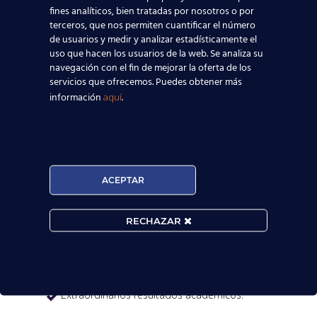
fines analíticos, bien tratadas por nosotros o por
terceros, que nos permiten cuantificar el número
de usuarios y medir y analizar estadísticamente el
uso que hacen los usuarios de la web. Se analiza su
navegación con el fin de mejorar la oferta de los
servicios que ofrecemos. Puedes obtener más

información
.
aquí
MATRÍCULA ABIERTA:
ACEPTAR
Convocatorias constantes.

RECHAZAR
Horarios Flexibles.

Prueba de nivel gratis.

Extraordinarios resultados académicos.
