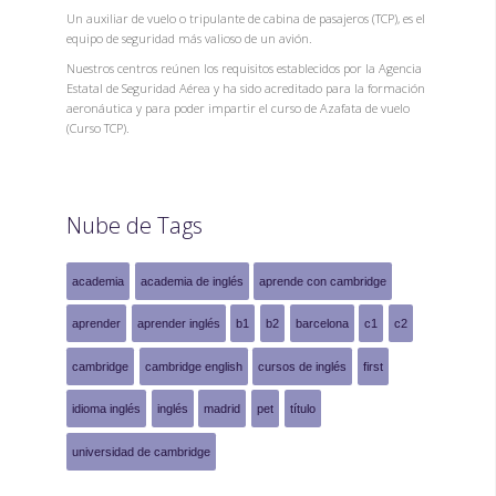
Un auxiliar de vuelo o tripulante de cabina de pasajeros (TCP), es el
equipo de seguridad más valioso de un avión.
Nuestros centros reúnen los requisitos establecidos por la Agencia
Estatal de Seguridad Aérea y ha sido acreditado para la formación
aeronáutica y para poder impartir el curso de Azafata de vuelo
(Curso TCP).
Nube de Tags
academia
academia de inglés
aprende con cambridge
aprender
aprender inglés
b1
b2
barcelona
c1
c2
cambridge
cambridge english
cursos de inglés
first
idioma inglés
inglés
madrid
pet
título
universidad de cambridge