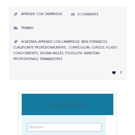
APRENDE CON CAMBRIDGE
0
COMMENTS


CATEGORY
TRABAJO

CATEGORY
ACADEMIA
,
APRENDE CON CAMBRIDGE
,
BIEN FORMADOS
,

CUALIFICARTE PROFESIONALMENTE.
,
CURRÍCULUM
,
CURSOS
,
FLUIDO
CONOCIMIENTO
,
IDIOMA INGLÉS
,
POLÍGLOTA
,
RANDSTAD
PROFESSIONALS
,
TRABAJADORES
LOVE
0

IT
Solicita información