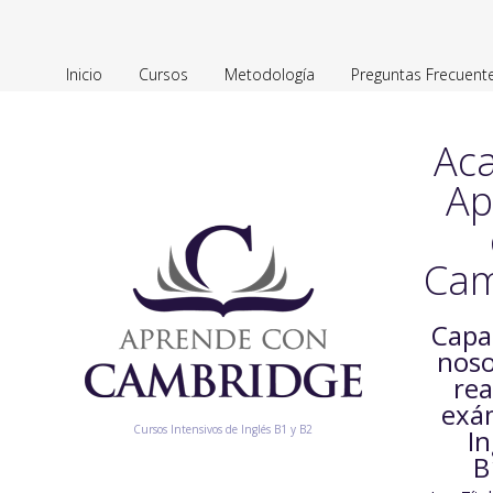
Inicio
Cursos
Metodología
Preguntas Frecuent
Ac
Ap
Cam
Capa
noso
rea
exá
Cursos Intensivos de Inglés B1 y B2
In
B