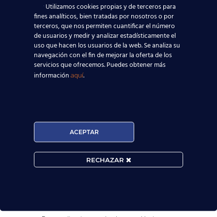
Utilizamos cookies propias y de terceros para
fines analíticos, bien tratadas por nosotros o por
terceros, que nos permiten cuantificar el número
de usuarios y medir y analizar estadísticamente el
uso que hacen los usuarios de la web. Se analiza su
navegación con el fin de mejorar la oferta de los
servicios que ofrecemos. Puedes obtener más
información
.
aquí

MATRÍCULA ABIERTA:
ACEPTAR
Convocatorias constantes.

RECHAZAR
Horarios Flexibles.

Prueba de nivel gratis.
