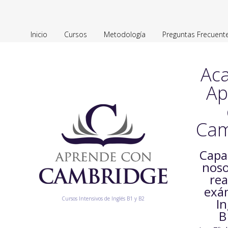
Inicio
Cursos
Metodología
Preguntas Frecuent
Ac
Ap
Cam
Capa
noso
rea
exá
Cursos Intensivos de Inglés B1 y B2
In
B