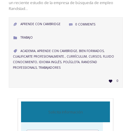
un reciente estudio de la empresa de búsqueda de empleo
Randstad…
APRENDE CON CAMBRIDGE
0
COMMENTS


CATEGORY
TRABAJO

CATEGORY
ACADEMIA
,
APRENDE CON CAMBRIDGE
,
BIEN FORMADOS
,

CUALIFICARTE PROFESIONALMENTE.
,
CURRÍCULUM
,
CURSOS
,
FLUIDO
CONOCIMIENTO
,
IDIOMA INGLÉS
,
POLÍGLOTA
,
RANDSTAD
PROFESSIONALS
,
TRABAJADORES
LOVE
0

IT
Solicita información