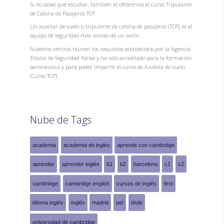
Si no sabes qué estudiar, también te ofrecemos el curso Tripulante
de Cabina de Pasajeros TCP.
Un auxiliar de vuelo o tripulante de cabina de pasajeros (TCP), es el
equipo de seguridad más valioso de un avión.
Nuestros centros reúnen los requisitos establecidos por la Agencia
Estatal de Seguridad Aérea y ha sido acreditado para la formación
aeronáutica y para poder impartir el curso de Azafata de vuelo
(Curso TCP).
Nube de Tags
academia
academia de inglés
aprende con cambridge
aprender
aprender inglés
b1
b2
barcelona
c1
c2
cambridge
cambridge english
cursos de inglés
first
idioma inglés
inglés
madrid
pet
título
universidad de cambridge