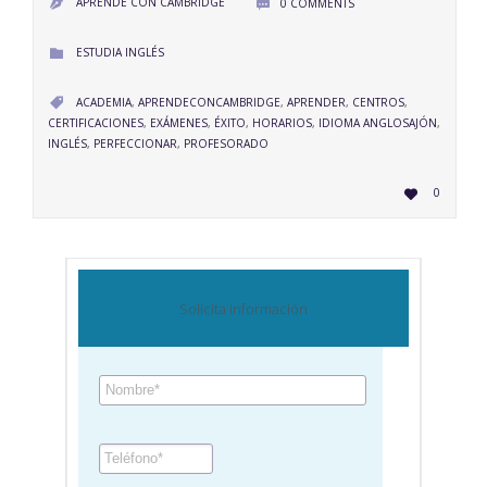
APRENDE CON CAMBRIDGE
0
COMMENTS


CATEGORY
ESTUDIA INGLÉS

CATEGORY
ACADEMIA
,
APRENDECONCAMBRIDGE
,
APRENDER
,
CENTROS
,

CERTIFICACIONES
,
EXÁMENES
,
ÉXITO
,
HORARIOS
,
IDIOMA ANGLOSAJÓN
,
INGLÉS
,
PERFECCIONAR
,
PROFESORADO
LOVE
0

IT
Solicita información