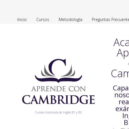
Inicio
Cursos
Metodología
Preguntas Frecuent
Ac
Ap
Cam
Capa
noso
rea
exá
Cursos Intensivos de Inglés B1 y B2
In
B