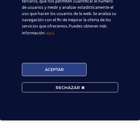
terceros, que nos permiten cuantificar el número
de usuarios y medir y analizar estadísticamente el
uso que hacen los usuarios de la web. Se analiza su
navegación con el fin de mejorar la oferta de los

servicios que ofrecemos. Puedes obtener más
información
.
aquí
MATRÍCULA ABIERTA:
Convocatorias constantes.

ACEPTAR
Horarios Flexibles.

RECHAZAR
Prueba de nivel gratis.

Extraordinarios resultados académicos.
