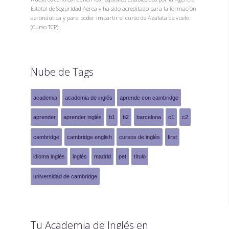
Estatal de Seguridad Aérea y ha sido acreditado para la formación
aeronáutica y para poder impartir el curso de Azafata de vuelo
(Curso TCP).
Nube de Tags
academia
academia de inglés
aprende con cambridge
aprender
aprender inglés
b1
b2
barcelona
c1
c2
cambridge
cambridge english
cursos de inglés
first
idioma inglés
inglés
madrid
pet
título
universidad de cambridge
Tu Academia de Inglés en