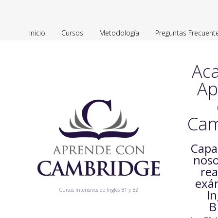
Inicio
Cursos
Metodología
Preguntas Frecuent
Ac
Ap
Cam
Capa
noso
rea
exá
Cursos Intensivos de Inglés B1 y B2
In
B