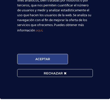
fines analíticos, bien tratadas por nosotros o por
terceros, que nos permiten cuantificar el número
de usuarios y medir y analizar estadísticamente el
uso que hacen los usuarios de la web. Se analiza su
navegación con el fin de mejorar la oferta de los
servicios que ofrecemos. Puedes obtener más

información
.
aquí
MATRÍCULA ABIERTA:
ACEPTAR
Convocatorias constantes.

RECHAZAR
Horarios Flexibles.

Prueba de nivel gratis.

Extraordinarios resultados académicos.
