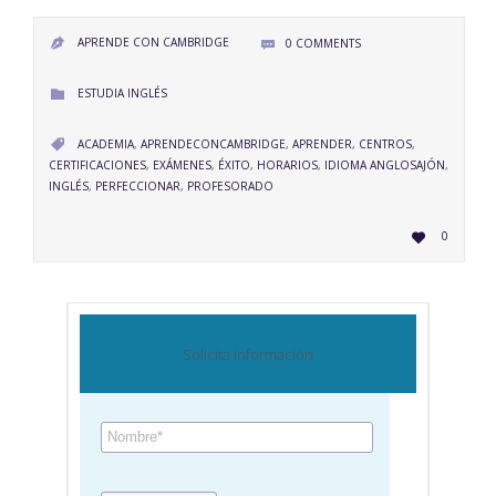
APRENDE CON CAMBRIDGE
0
COMMENTS


CATEGORY
ESTUDIA INGLÉS

CATEGORY
ACADEMIA
,
APRENDECONCAMBRIDGE
,
APRENDER
,
CENTROS
,

CERTIFICACIONES
,
EXÁMENES
,
ÉXITO
,
HORARIOS
,
IDIOMA ANGLOSAJÓN
,
INGLÉS
,
PERFECCIONAR
,
PROFESORADO
LOVE
0

IT
Solicita información