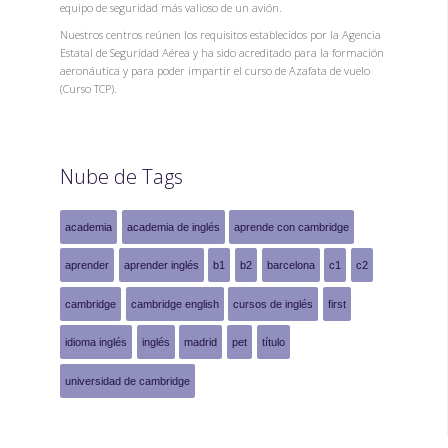
equipo de seguridad más valioso de un avión.
Nuestros centros reúnen los requisitos establecidos por la Agencia
Estatal de Seguridad Aérea y ha sido acreditado para la formación
aeronáutica y para poder impartir el curso de Azafata de vuelo
(Curso TCP).
Nube de Tags
academia
academia de inglés
aprende con cambridge
aprender
aprender inglés
b1
b2
barcelona
c1
c2
cambridge
cambridge english
cursos de inglés
first
idioma inglés
inglés
madrid
pet
título
universidad de cambridge