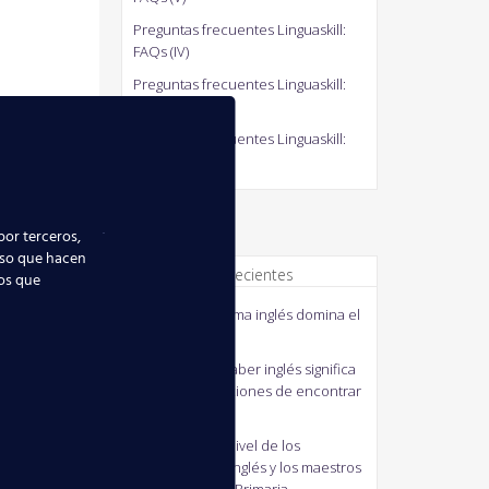
Preguntas frecuentes Linguaskill:
FAQs (IV)
Preguntas frecuentes Linguaskill:
FAQs (III)
Preguntas frecuentes Linguaskill:
FAQs (II)
por terceros,
uso que hacen
Comentarios recientes
ios que
quico
en
El idioma inglés domina el
mundo
MANUELA
en
Saber inglés significa
mejorar tus opciones de encontrar
empleo
J41M3
en
Bajo nivel de los
profesores de inglés y los maestros