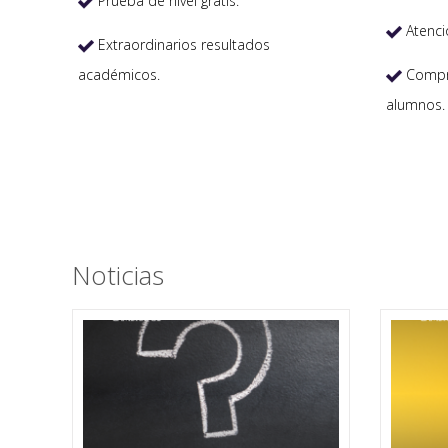
Prueba de nivel gratis.

Atenci

Extraordinarios resultados

académicos.
Compro

alumnos.
Noticias