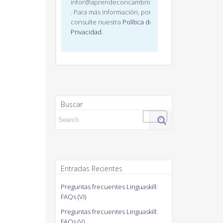
infor@aprendeconcambridge.com
. Para más información, por favor,
consulte nuestra
Política de
Privacidad
.
Buscar
Search for:
Entradas Recientes
Preguntas frecuentes Linguaskill:
FAQs (VI)
Preguntas frecuentes Linguaskill:
FAQs (V)