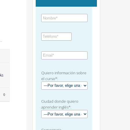
s…
Quiero información sobre
ÁS
el curso*:
LOVE
0
IT
Ciudad donde quiero
aprender inglés*: