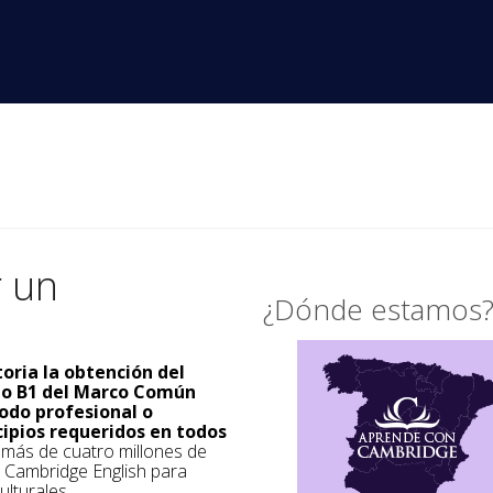
r un
¿Dónde estamos
toria la obtención del
ado B1 del Marco Común
odo profesional o
cipios requeridos en todos
a más de cuatro millones de
s Cambridge English para
ulturales.