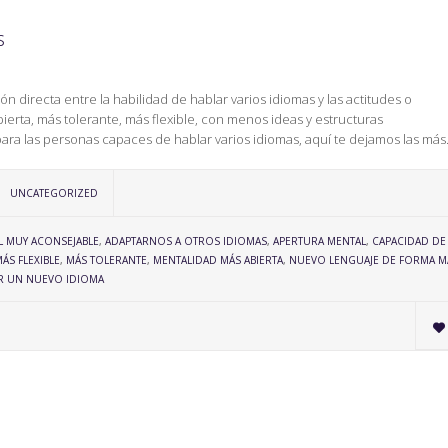
s
 directa entre la habilidad de hablar varios idiomas y las actitudes o
ta, más tolerante, más flexible, con menos ideas y estructuras
ara las personas capaces de hablar varios idiomas, aquí te dejamos las má
CATEGORY
UNCATEGORIZED
L MUY ACONSEJABLE
,
ADAPTARNOS A OTROS IDIOMAS
,
APERTURA MENTAL
,
CAPACIDAD DE
ÁS FLEXIBLE
,
MÁS TOLERANTE
,
MENTALIDAD MÁS ABIERTA
,
NUEVO LENGUAJE DE FORMA M
R UN NUEVO IDIOMA
