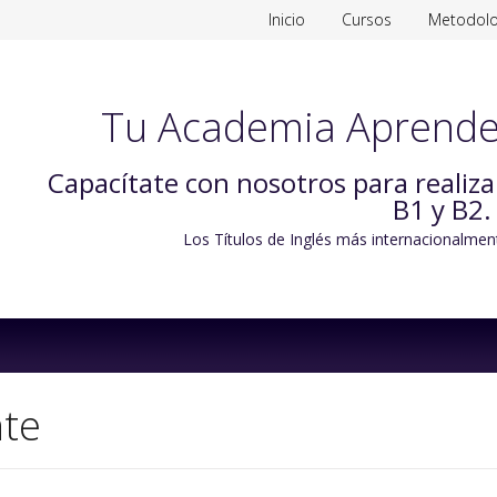
Inicio
Cursos
Metodolo
Tu Academia Aprende
Capacítate con nosotros para realiz
B1 y B2.
Los Títulos de Inglés más internacionalmen
Skip
to
content
nte