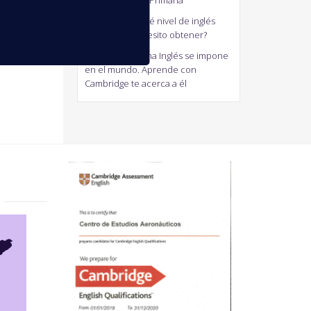
generalistas de Primaria
antonio
en
¿Qué nivel de inglés
Cambridge necesito obtener?
Jaum
en
El Idioma Inglés se impone
en el mundo. Aprende con
Cambridge te acerca a él
?