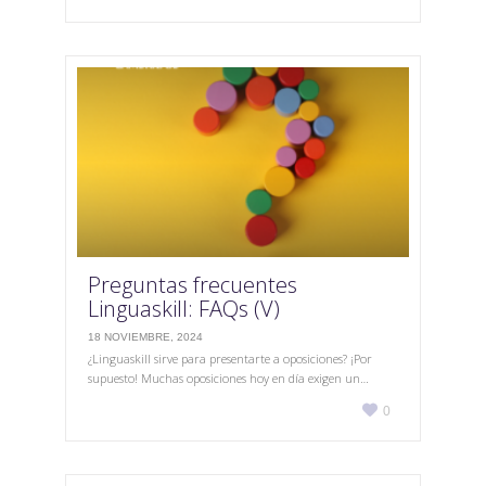
it
Preguntas frecuentes
Linguaskill: FAQs (V)
18 NOVIEMBRE, 2024
¿Linguaskill sirve para presentarte a oposiciones? ¡Por
supuesto! Muchas oposiciones hoy en día exigen un…
Love

0
it