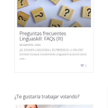
Preguntas frecuentes
Linguaskill: FAQs (III)
26 AGOSTO, 2024
¿EL EXAMEN LINGUASKILL ES PRESENCIAL U ONLINE?
¡Ambos! Aunque inicialmente Linguaskill se lanzó como
una…
Love

0
it
¿Te gustaría trabajar volando?