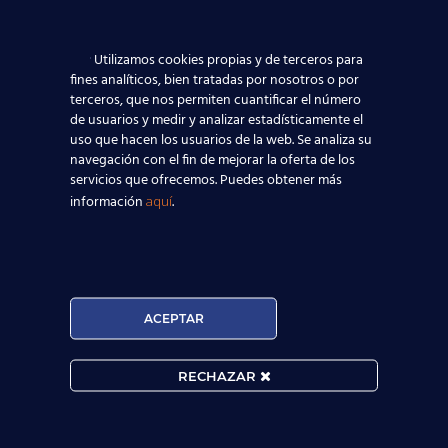
English para alcanzar sus objetivos
profesionales, académicos y culturales.
Utilizamos cookies propias y de terceros para
fines analíticos, bien tratadas por nosotros o por
terceros, que nos permiten cuantificar el número
¿Dónde estamos?
de usuarios y medir y analizar estadísticamente el
uso que hacen los usuarios de la web. Se analiza su
navegación con el fin de mejorar la oferta de los
servicios que ofrecemos. Puedes obtener más
información
.
aquí
ACEPTAR
RECHAZAR