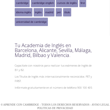
cambridge
cambridge english
cursos de inglés
first
idioma inglés
inglés
madrid
pet
título
universidad de cambridge
Tu Academia de Inglés en
Barcelona, Alicante, Sevilla, Málaga,
Madrid, Bilbao y Valencia.
Capacítate con nosotros para realizar tus exámenes de Inglés de
B1 y B2.
Los Títulos de Inglés más internacionalmente reconocidos: PET y
FIRST.
Infórmate gratuitamente en el número de teléfono 900 100 405
© APRENDE CON CAMBRIDGE - TODOS LOS DERECHOS RESERVADOS -
AVISO LEGAL
POLITICAS DE PRIVACIDAD