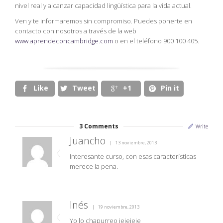
nivel real y alcanzar capacidad lingüística para la vida actual.
Ven y te informaremos sin compromiso. Puedes ponerte en
contacto con nosotros a través de la web
www.aprendeconcambridge.com
o en el teléfono 900 100 405.
Like
Tweet
+1
Pin it




3
Comments
Write
Juancho
13 noviembre, 2013
Interesante curso, con esas características
merece la pena.
Inés
19 noviembre, 2013
Yo lo chapurreo jejejeje