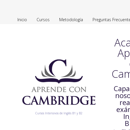
Inicio
Cursos
Metodología
Preguntas Frecuent
Ac
Ap
Cam
Capa
noso
rea
exá
Cursos Intensivos de Inglés B1 y B2
In
B