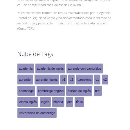
equipo de seguridad más valioso de un avión.
Nuestros centros reúnen los requisitos establecidos por la Agencia
Estatal de Seguridad Aérea y ha sido acreditado para la formación
aeronáutica y para poder impartir el curso de Azafata de vuelo
(Curso TCP).
Nube de Tags
academia
academia de inglés
aprende con cambridge
aprender
aprender inglés
b1
b2
barcelona
c1
c2
cambridge
cambridge english
cursos de inglés
first
idioma inglés
inglés
madrid
pet
título
universidad de cambridge