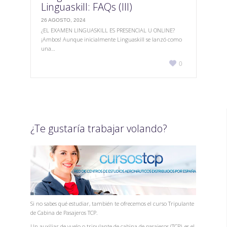
Linguaskill: FAQs (III)
26 AGOSTO, 2024
¿EL EXAMEN LINGUASKILL ES PRESENCIAL U ONLINE?
¡Ambos! Aunque inicialmente Linguaskill se lanzó como
una…
Love

0
it
¿Te gustaría trabajar volando?
Si no sabes qué estudiar, también te ofrecemos el curso Tripulante
de Cabina de Pasajeros TCP.
Un auxiliar de vuelo o tripulante de cabina de pasajeros (TCP), es el