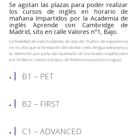
Se agotan las plazas para poder realizar
los cursos de inglés en horario de
mañana impartidos por la
Academia de
inglés Aprende con Cambridge de
Madrid
, sito en calle Valores nº1, Bajo.
La finalidad de esta Academia de más de 16 años de experiencia
no es otra que la formación del idioma como lengua extranjera y
la obtención por parte del alumnado de los niveles establecidos
por el Marco Común Europeo de Referencia para las Lenguas:
B1 – PET
B2 – FIRST
C1 – ADVANCED