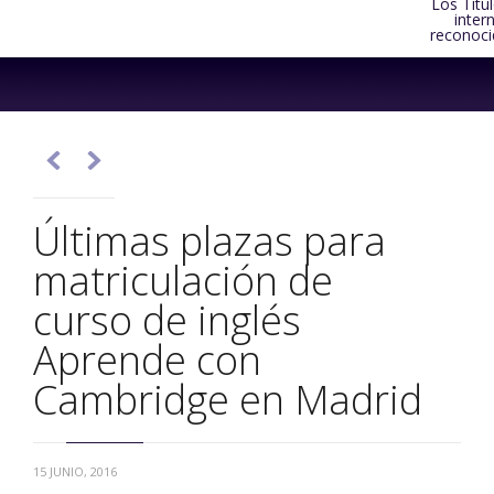
Los Títu
inter
reconoci
Skip
to
content


Últimas plazas para
matriculación de
curso de inglés
Aprende con
Cambridge en Madrid
15 JUNIO, 2016