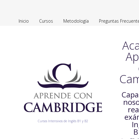
Inicio
Cursos
Metodología
Preguntas Frecuent
Ac
Ap
Cam
Capa
noso
rea
exá
Cursos Intensivos de Inglés B1 y B2
In
B