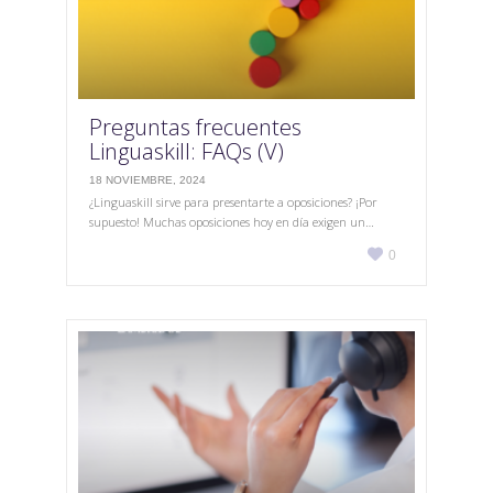
Preguntas frecuentes
Linguaskill: FAQs (V)
18 NOVIEMBRE, 2024
¿Linguaskill sirve para presentarte a oposiciones? ¡Por
supuesto! Muchas oposiciones hoy en día exigen un…
Love

0
it