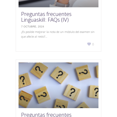
Preguntas frecuentes
Linguaskill: FAQs (IV)
7 OCTUBRE, 2024
¿Es posible mejorar la nota de un módulo del examen sin
que afecte al resto?…
Love

0
it
Preguntas frecuentes