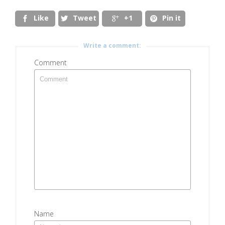
Like
Tweet
+1
Pin it




Write a comment:
Comment
Name