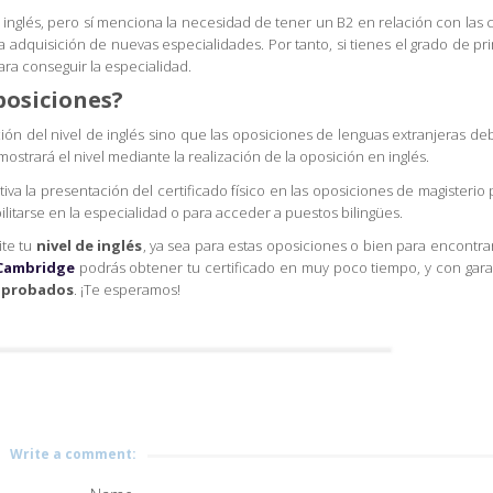
 inglés, pero sí menciona la necesidad de tener un B2 en relación con las 
la adquisición de nuevas especialidades. Por tanto, si tienes el grado de pr
ra conseguir la especialidad.
posiciones?
ión del nivel de inglés sino que las oposiciones de lenguas extranjeras d
ostrará el nivel mediante la realización de la oposición en inglés.
a la presentación del certificado físico en las oposiciones de magisterio 
ilitarse en la especialidad o para acceder a puestos bilingües.
te tu
nivel de inglés
, ya sea para estas oposiciones o bien para encontra
Cambridge
podrás obtener tu certificado en muy poco tiempo, y con garan
 aprobados
. ¡Te esperamos!
Write a comment: