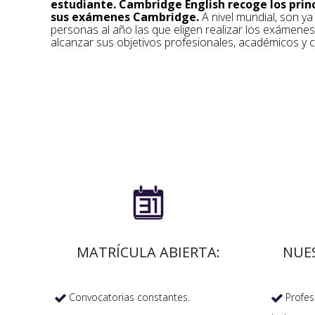
estudiante. Cambridge English recoge los prin
sus exámenes Cambridge.
A nivel mundial, son y
personas al año las que eligen realizar los exámene
alcanzar sus objetivos profesionales, académicos y c

MATRÍCULA ABIERTA:
NUE
Convocatorias constantes.
Profeso

