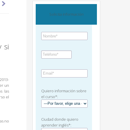

Solicita información
 si
2013-
ser un
Quiero información sobre
s las
el curso*:
rso el
Ciudad donde quiero
ras no
aprender inglés*: