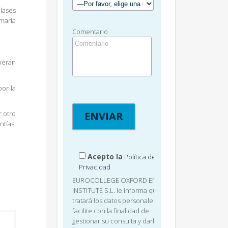
clases
imaria
Comentario
eberán
por la
r otro
tías.
Acepto la
Política de
Privacidad
EUROCOLLEGE OXFORD ENGLISH
INSTITUTE S.L. le informa que
tratará los datos personales que
facilite con la finalidad de
gestionar su consulta y darle