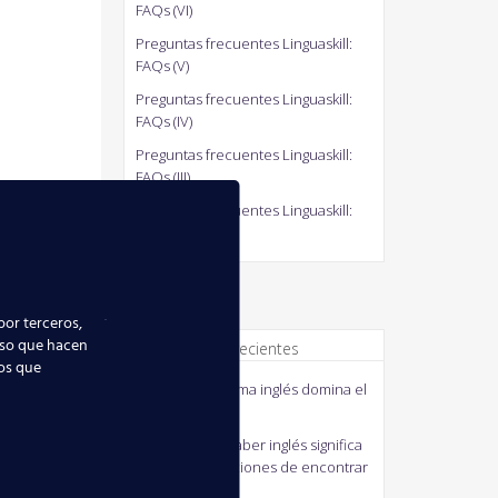
FAQs (VI)
Preguntas frecuentes Linguaskill:
FAQs (V)
Preguntas frecuentes Linguaskill:
FAQs (IV)
Preguntas frecuentes Linguaskill:
FAQs (III)
Preguntas frecuentes Linguaskill:
FAQs (II)
por terceros,
uso que hacen
Comentarios recientes
ios que
quico
en
El idioma inglés domina el
mundo
MANUELA
en
Saber inglés significa
mejorar tus opciones de encontrar
empleo