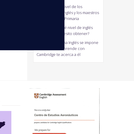
J41M3
en
Bajo nivel de los
profesores de inglés y los maestros
generalistas de Primaria
antonio
en
¿Qué nivel de inglés
Cambridge necesito obtener?
Jaum
en
El Idioma Inglés se impone
en el mundo. Aprende con
Cambridge te acerca a él
?