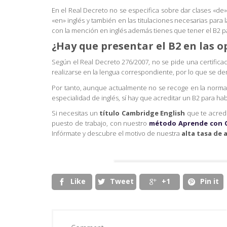
En el Real Decreto no se especifica sobre dar clases «de»
«en» inglés y también en las titulaciones necesarias para 
con la mención en inglés además tienes que tener el B2 pa
¿Hay que presentar el B2 en las o
Según el Real Decreto 276/2007, no se pide una certificac
realizarse en la lengua correspondiente, por lo que se dem
Por tanto, aunque actualmente no se recoge en la normativ
especialidad de inglés, sí hay que acreditar un B2 para hab
Si necesitas un
título Cambridge English
que te acredi
puesto de trabajo, con nuestro
método Aprende con 
Infórmate y descubre el motivo de nuestra
alta tasa de
Like
Tweet
+1
Pin it



