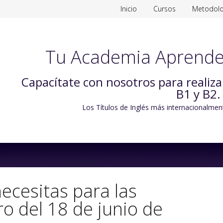
Inicio
Cursos
Metodolo
Tu Academia Aprende
Capacítate con nosotros para realiz
B1 y B2.
Los Títulos de Inglés más internacionalmen
Skip
to
content
necesitas para las
o del 18 de junio de