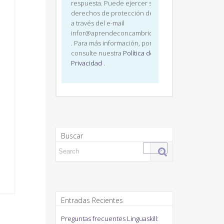
respuesta. Puede ejercer sus
derechos de protección de datos
a través del e-mail
infor@aprendeconcambridge.com
. Para más información, por favor,
consulte nuestra
Política de
Privacidad
.
Buscar
Search for:
Entradas Recientes
Preguntas frecuentes Linguaskill: