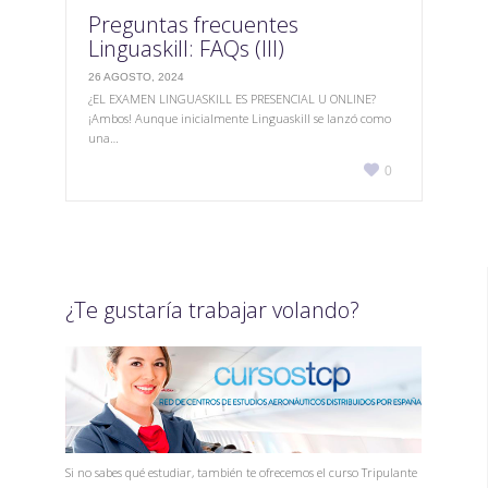
Preguntas frecuentes
Linguaskill: FAQs (III)
26 AGOSTO, 2024
¿EL EXAMEN LINGUASKILL ES PRESENCIAL U ONLINE?
¡Ambos! Aunque inicialmente Linguaskill se lanzó como
una…
Love

0
it
¿Te gustaría trabajar volando?
Si no sabes qué estudiar, también te ofrecemos el curso Tripulante