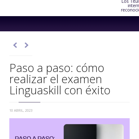
Los Títu
inter
reconoci
Skip
to
content


Paso a paso: cómo
realizar el examen
Linguaskill con éxito
10 ABRIL, 2023