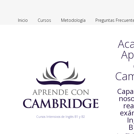
Inicio
Cursos
Metodología
Preguntas Frecuent
Ac
Ap
Cam
Capa
noso
rea
exá
Cursos Intensivos de Inglés B1 y B2
In
B