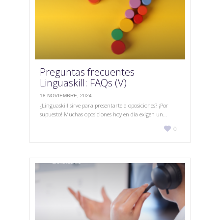
Preguntas frecuentes
Linguaskill: FAQs (V)
18 NOVIEMBRE, 2024
¿Linguaskill sirve para presentarte a oposiciones? ¡Por
supuesto! Muchas oposiciones hoy en día exigen un…
Love

0
it