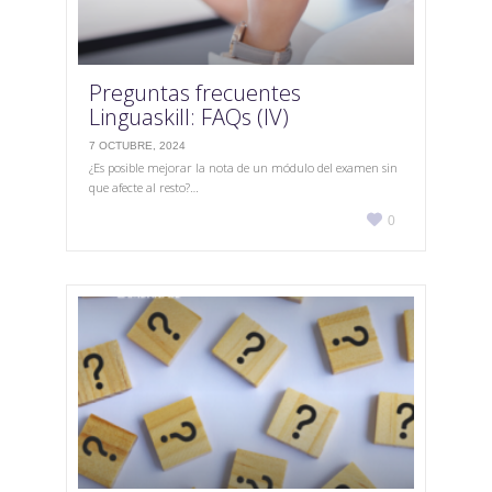
Preguntas frecuentes
Linguaskill: FAQs (IV)
7 OCTUBRE, 2024
¿Es posible mejorar la nota de un módulo del examen sin
que afecte al resto?…
Love

0
it