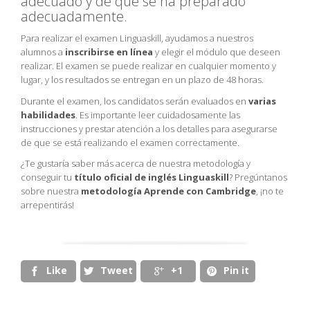
adecuado y de que se ha preparado
adecuadamente.
Para realizar el examen Linguaskill, ayudamos a nuestros
alumnos a
inscribirse en línea
y elegir el módulo que deseen
realizar. El examen se puede realizar en cualquier momento y
lugar, y los resultados se entregan en un plazo de 48 horas.
Durante el examen, los candidatos serán evaluados en
varias
habilidades
. Es importante leer cuidadosamente las
instrucciones y prestar atención a los detalles para asegurarse
de que se está realizando el examen correctamente.
¿Te gustaría saber más acerca de nuestra metodología y
conseguir tu
título oficial de inglés Linguaskill
? Pregúntanos
sobre nuestra
metodología Aprende con Cambridge
, ¡no te
arrepentirás!
Like
Tweet
+1
Pin it



