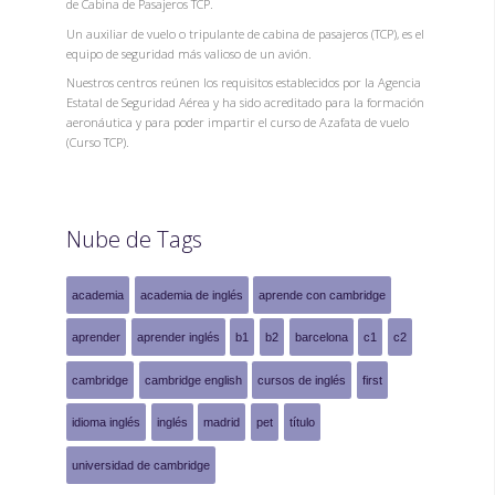
de Cabina de Pasajeros TCP.
Un auxiliar de vuelo o tripulante de cabina de pasajeros (TCP), es el
equipo de seguridad más valioso de un avión.
Nuestros centros reúnen los requisitos establecidos por la Agencia
Estatal de Seguridad Aérea y ha sido acreditado para la formación
aeronáutica y para poder impartir el curso de Azafata de vuelo
(Curso TCP).
Nube de Tags
academia
academia de inglés
aprende con cambridge
aprender
aprender inglés
b1
b2
barcelona
c1
c2
cambridge
cambridge english
cursos de inglés
first
idioma inglés
inglés
madrid
pet
título
universidad de cambridge