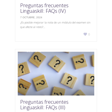
Preguntas frecuentes
Linguaskill: FAQs (IV)
7 OCTUBRE, 2024
¿Es posible mejorar la nota de un módulo del examen sin
que afecte al resto?…
Love

0
it
Preguntas frecuentes
Linguaskill: FAQs (III)