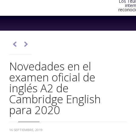
Los Títu
inter
reconoci
Skip
to
content


Novedades en el
examen oficial de
inglés A2 de
Cambridge English
para 2020
16 SEPTIEMBRE, 2019