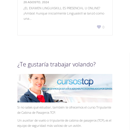
26 AGOSTO, 2024
¿EL EXAMEN LINGUASKILL ES PRESENCIAL U ONLINE?
¡Ambos! Aunque inicialmente Linguaskill se lanzó como
una…
Love

0
it
¿Te gustaría trabajar volando?
Si no sabes qué estudiar, también te ofrecemos el curso Tripulante
de Cabina de Pasajeros TCP.
Un auxiliar de vuelo o tripulante de cabina de pasajeros (TCP), es el
equipo de seguridad más valioso de un avión.