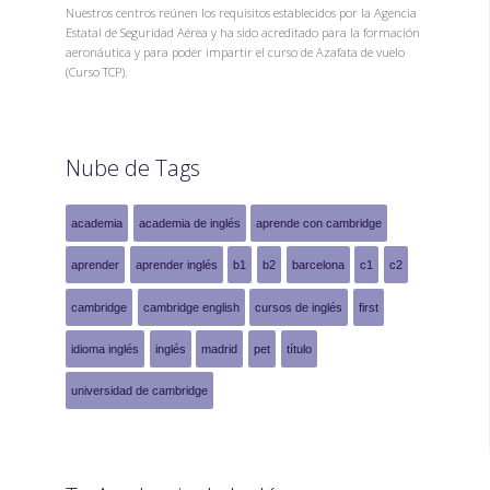
Nuestros centros reúnen los requisitos establecidos por la Agencia
Estatal de Seguridad Aérea y ha sido acreditado para la formación
aeronáutica y para poder impartir el curso de Azafata de vuelo
(Curso TCP).
Nube de Tags
academia
academia de inglés
aprende con cambridge
aprender
aprender inglés
b1
b2
barcelona
c1
c2
cambridge
cambridge english
cursos de inglés
first
idioma inglés
inglés
madrid
pet
título
universidad de cambridge