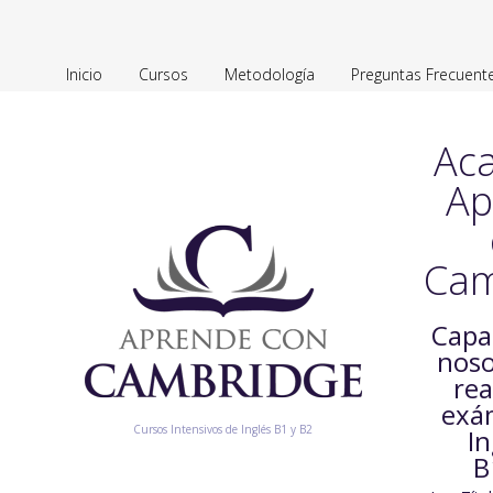
Inicio
Cursos
Metodología
Preguntas Frecuent
Ac
Ap
Cam
Capa
noso
rea
exá
Cursos Intensivos de Inglés B1 y B2
In
B