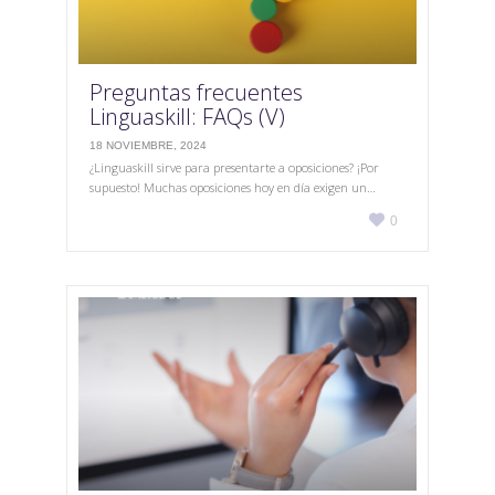
Preguntas frecuentes
Linguaskill: FAQs (V)
18 NOVIEMBRE, 2024
¿Linguaskill sirve para presentarte a oposiciones? ¡Por
supuesto! Muchas oposiciones hoy en día exigen un…
Love

0
it