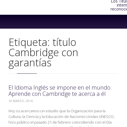
Los Títu
inter
reconoci
Skip
to
content
Etiqueta:
título
Cambridge con
garantías
El Idioma Inglés se impone en el mundo.
Aprende con Cambridge te acerca a él
10 MARZO, 2014
Hoy os acercamos un estudio que la Organización para la
Cultura, la Ciencia y la Educación de Naciones Unidas UNESCO,
hizo público el pasado 21 de febrero coincidiendo con el Día