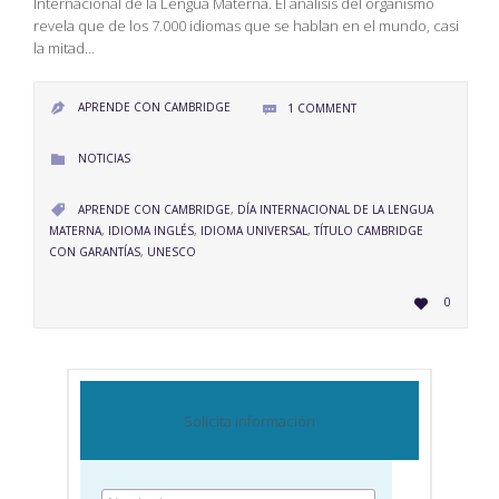
Internacional de la Lengua Materna. El análisis del organismo
revela que de los 7.000 idiomas que se hablan en el mundo, casi
la mitad…
APRENDE CON CAMBRIDGE
1
COMMENT


CATEGORY
NOTICIAS

CATEGORY
APRENDE CON CAMBRIDGE
,
DÍA INTERNACIONAL DE LA LENGUA

MATERNA
,
IDIOMA INGLÉS
,
IDIOMA UNIVERSAL
,
TÍTULO CAMBRIDGE
CON GARANTÍAS
,
UNESCO
LOVE
0

IT
Solicita información