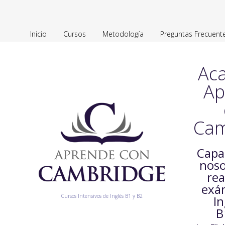
Inicio
Cursos
Metodología
Preguntas Frecuent
Ac
Ap
Cam
Capa
noso
rea
exá
Cursos Intensivos de Inglés B1 y B2
In
B