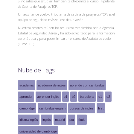
Si no sabes qué estudiar, también te ofrecemos el curso Tripulante
de Cabina de Pasajeros TCP.
Un auxiliar de vuelo o tripulante de cabina de pasajeros (TCP), es el
equipo de seguridad más valioso de un avión.
Nuestros centros reúnen los requisitos establecidos por la Agencia
Estatal de Seguridad Aérea y ha sido acreditado para la formación
aeronáutica y para poder impartir el curso de Azafata de vuelo
(Curso TCP).
Nube de Tags
academia
academia de inglés
aprende con cambridge
aprender
aprender inglés
b1
b2
barcelona
c1
c2
cambridge
cambridge english
cursos de inglés
first
idioma inglés
inglés
madrid
pet
título
universidad de cambridge