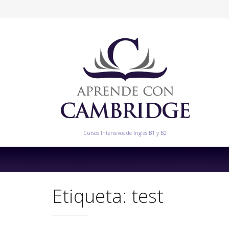
Cursos Intensivos de Inglés B1 y B2
Etiqueta:
test