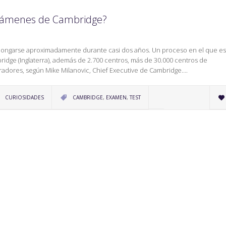
 exámenes de Cambridge?
olongarse aproximadamente durante casi dos años. Un proceso en el que e
idge (Inglaterra), además de 2.700 centros, más de 30.000 centros de
radores, según Mike Milanovic, Chief Executive de Cambridge….
CATEGORY
CATEGORY
CURIOSIDADES
CAMBRIDGE
,
EXAMEN
,
TEST

