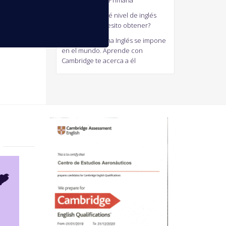
generalistas de Primaria
antonio
en
¿Qué nivel de inglés
Cambridge necesito obtener?
Jaum
en
El Idioma Inglés se impone
en el mundo. Aprende con
Cambridge te acerca a él
?