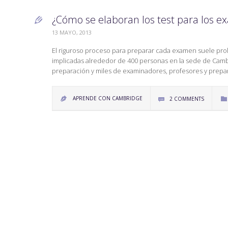
¿Cómo se elaboran los test para los

13 MAYO, 2013
El riguroso proceso para preparar cada examen suele pr
implicadas alrededor de 400 personas en la sede de Cambr
preparación y miles de examinadores, profesores y prepa
APRENDE CON CAMBRIDGE
2
COMMENTS


