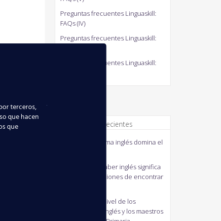
Preguntas frecuentes Linguaskill:
FAQs (IV)
Preguntas frecuentes Linguaskill:
FAQs (III)
Preguntas frecuentes Linguaskill:
FAQs (II)
por terceros,
uso que hacen
Comentarios recientes
ios que
quico
en
El idioma inglés domina el
mundo
MANUELA
en
Saber inglés significa
mejorar tus opciones de encontrar
empleo
J41M3
en
Bajo nivel de los
profesores de inglés y los maestros