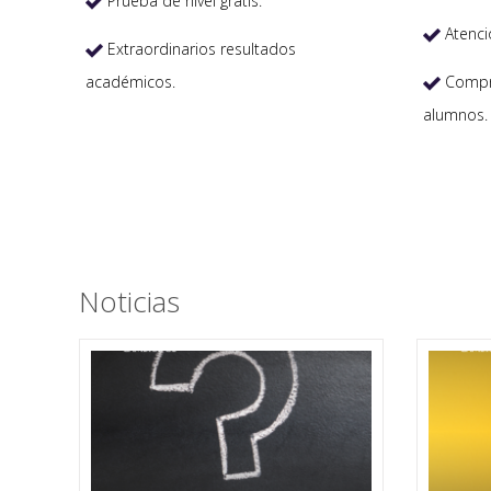
Prueba de nivel gratis.

Atenci

Extraordinarios resultados

académicos.
Compro

alumnos.
Noticias