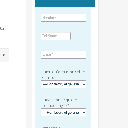
stán
LOVE
0
IT
Quiero información sobre
el curso*:
Ciudad donde quiero
aprender inglés*: