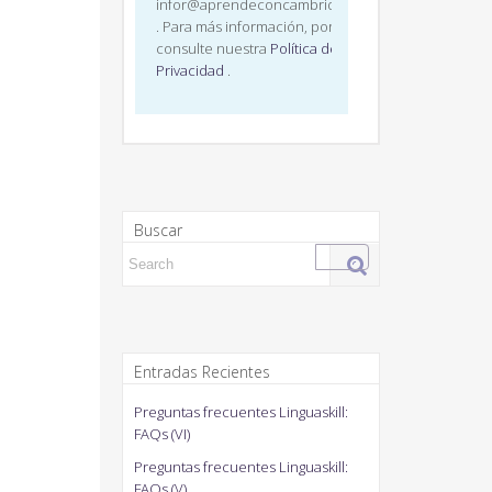
infor@aprendeconcambridge.com
. Para más información, por favor,
consulte nuestra
Política de
Privacidad
.
Buscar
Search for:
Entradas Recientes
Preguntas frecuentes Linguaskill:
FAQs (VI)
Preguntas frecuentes Linguaskill:
FAQs (V)