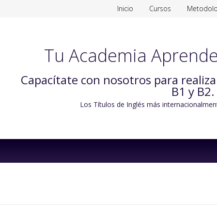
Inicio
Cursos
Metodolo
Tu Academia Aprende
Capacítate con nosotros para realiz
B1 y B2.
Los Títulos de Inglés más internacionalmen
Skip
to
content