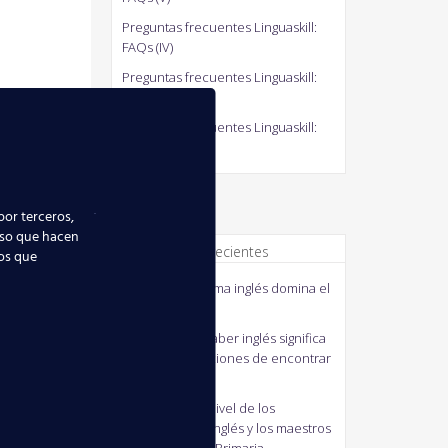
Preguntas frecuentes Linguaskill:
FAQs (IV)
Preguntas frecuentes Linguaskill:
FAQs (III)
Preguntas frecuentes Linguaskill:
FAQs (II)
por terceros,
uso que hacen
Comentarios recientes
ios que
quico
en
El idioma inglés domina el
mundo
MANUELA
en
Saber inglés significa
mejorar tus opciones de encontrar
empleo
J41M3
en
Bajo nivel de los
profesores de inglés y los maestros