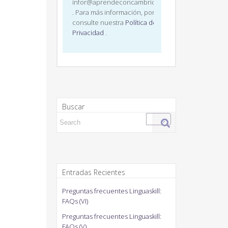
infor@aprendeconcambridge.com
. Para más información, por favor,
consulte nuestra
Política de
Privacidad
.
Buscar
Search for:
Entradas Recientes
Preguntas frecuentes Linguaskill:
FAQs (VI)
Preguntas frecuentes Linguaskill:
FAQs (V)