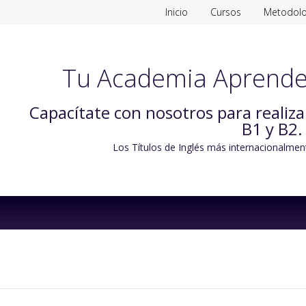
Inicio
Cursos
Metodolo
Tu Academia Aprende
Capacítate con nosotros para realiz
B1 y B2.
Los Títulos de Inglés más internacionalmen
Skip
to
content