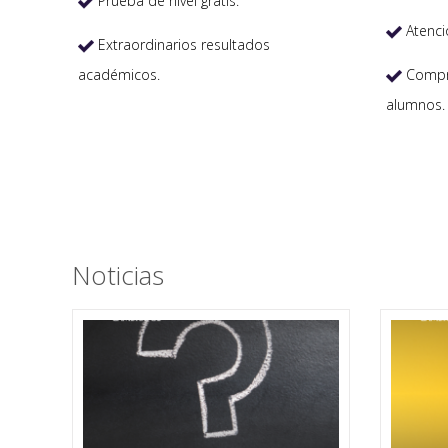
Prueba de nivel gratis.

Atenci

Extraordinarios resultados

académicos.
Compro

alumnos.
Noticias