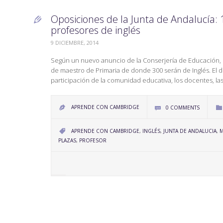
Oposiciones de la Junta de Andalucía:

profesores de inglés
9 DICIEMBRE, 2014
Según un nuevo anuncio de la Conserjería de Educación, C
de maestro de Primaria de donde 300 serán de Inglés. El
participación de la comunidad educativa, los docentes, las
APRENDE CON CAMBRIDGE
0
COMMENTS



CATEGORY
APRENDE CON CAMBRIDGE
,
INGLÉS
,
JUNTA DE ANDALUCIA
,
M

PLAZAS
,
PROFESOR