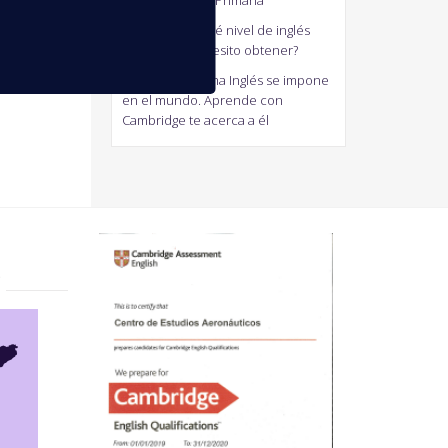
generalistas de Primaria
antonio
en
¿Qué nivel de inglés
Cambridge necesito obtener?
Jaum
en
El Idioma Inglés se impone
en el mundo. Aprende con
Cambridge te acerca a él
?