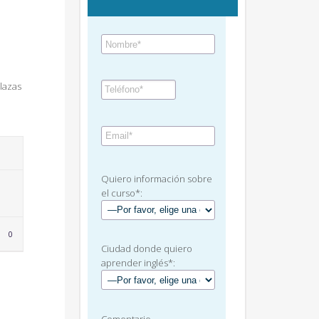
lazas
Quiero información sobre
el curso*:
LOVE
0
IT
Ciudad donde quiero
aprender inglés*: