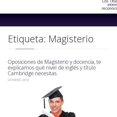
Los Títu
inter
reconoci
Skip
to
content
Etiqueta:
Magisterio
Oposiciones de Magisterio y docencia, te
explicamos qué nivel de inglés y título
Cambridge necesitas.
24 ENERO, 2014