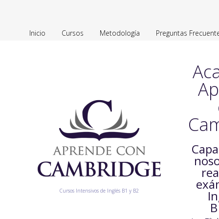
Inicio
Cursos
Metodología
Preguntas Frecuent
Ac
Ap
Cam
Capa
noso
rea
exá
Cursos Intensivos de Inglés B1 y B2
In
B