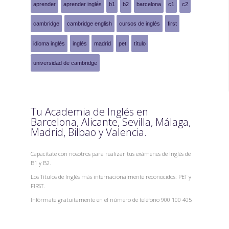
aprender
aprender inglés
b1
b2
barcelona
c1
c2
cambridge
cambridge english
cursos de inglés
first
idioma inglés
inglés
madrid
pet
título
universidad de cambridge
Tu Academia de Inglés en
Barcelona, Alicante, Sevilla, Málaga,
Madrid, Bilbao y Valencia.
Capacítate con nosotros para realizar tus exámenes de Inglés de
B1 y B2.
Los Títulos de Inglés más internacionalmente reconocidos: PET y
FIRST.
Infórmate gratuitamente en el número de teléfono 900 100 405