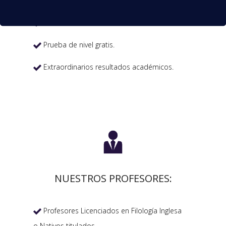
Convocatorias constantes.

Horarios Flexibles.

Prueba de nivel gratis.

Extraordinarios resultados académicos.


NUESTROS PROFESORES:
Profesores Licenciados en Filología Inglesa

o Nativos titulados.