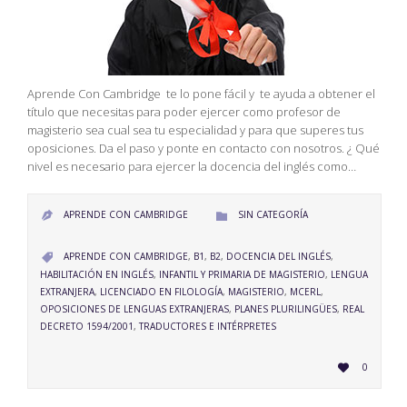
Aprende Con Cambridge te lo pone fácil y te ayuda a obtener el
título que necesitas para poder ejercer como profesor de
magisterio sea cual sea tu especialidad y para que superes tus
oposiciones. Da el paso y ponte en contacto con nosotros. ¿ Qué
nivel es necesario para ejercer la docencia del inglés como…
CATEGORY
APRENDE CON CAMBRIDGE
SIN CATEGORÍA


CATEGORY
APRENDE CON CAMBRIDGE
,
B1
,
B2
,
DOCENCIA DEL INGLÉS
,

HABILITACIÓN EN INGLÉS
,
INFANTIL Y PRIMARIA DE MAGISTERIO
,
LENGUA
EXTRANJERA
,
LICENCIADO EN FILOLOGÍA
,
MAGISTERIO
,
MCERL
,
OPOSICIONES DE LENGUAS EXTRANJERAS
,
PLANES PLURILINGÜES
,
REAL
DECRETO 1594/2001
,
TRADUCTORES E INTÉRPRETES
LOVE
0

IT