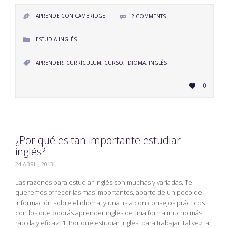
APRENDE CON CAMBRIDGE
2
COMMENTS


CATEGORY
ESTUDIA INGLÉS

CATEGORY
APRENDER
,
CURRÍCULUM
,
CURSO
,
IDIOMA
,
INGLÉS

LOVE
0

IT
¿Por qué es tan importante estudiar
inglés?
24 ABRIL, 2013
Las razones para estudiar inglés son muchas y variadas. Te
queremos ofrecer las más importantes, aparte de un poco de
información sobre el idioma, y una lista con consejos prácticos
con los que podrás aprender inglés de una forma mucho más
rápida y eficaz. 1. Por qué estudiar inglés: para trabajar Tal vez la