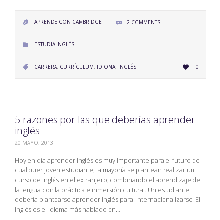
APRENDE CON CAMBRIDGE
2
COMMENTS


CATEGORY
ESTUDIA INGLÉS

LOVE
CATEGORY
CARRERA
,
CURRÍCULUM
,
IDIOMA
,
INGLÉS
0


IT
5 razones por las que deberías aprender
inglés
20 MAYO, 2013
Hoy en día aprender inglés es muy importante para el futuro de
cualquier joven estudiante, la mayoría se plantean realizar un
curso de inglés en el extranjero, combinando el aprendizaje de
la lengua con la práctica e inmersión cultural. Un estudiante
debería plantearse aprender inglés para: Internacionalizarse. El
inglés es el idioma más hablado en…