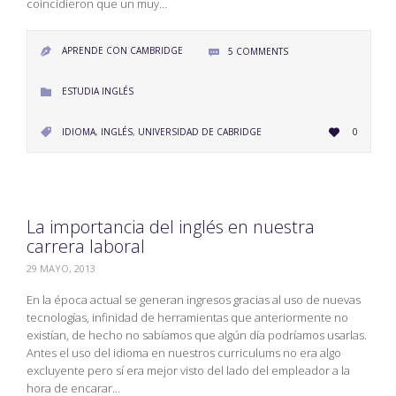
coincidieron que un muy…
APRENDE CON CAMBRIDGE
5
COMMENTS


CATEGORY
ESTUDIA INGLÉS

LOVE
CATEGORY
IDIOMA
,
INGLÉS
,
UNIVERSIDAD DE CABRIDGE
0


IT
La importancia del inglés en nuestra
carrera laboral
29 MAYO, 2013
En la época actual se generan ingresos gracias al uso de nuevas
tecnologías, infinidad de herramientas que anteriormente no
existían, de hecho no sabíamos que algún día podríamos usarlas.
Antes el uso del idioma en nuestros curriculums no era algo
excluyente pero sí era mejor visto del lado del empleador a la
hora de encarar…