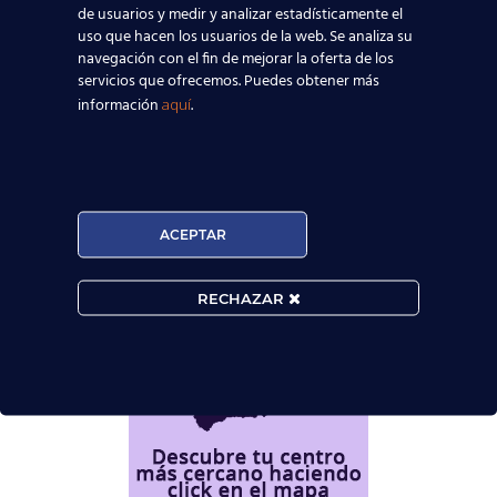
Cambridge English recoge los principios
de usuarios y medir y analizar estadísticamente el
requeridos en todos sus exámenes
uso que hacen los usuarios de la web. Se analiza su
Cambridge.
A nivel mundial, son ya más de
navegación con el fin de mejorar la oferta de los
cuatro millones de personas al año las que
servicios que ofrecemos. Puedes obtener más
eligen realizar los exámenes Cambridge
English para alcanzar sus objetivos
información
.
aquí
profesionales, académicos y culturales.
¿Dónde estamos?
ACEPTAR
RECHAZAR