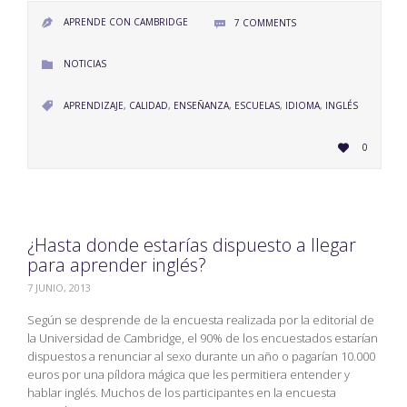
APRENDE CON CAMBRIDGE
7
COMMENTS


CATEGORY
NOTICIAS

CATEGORY
APRENDIZAJE
,
CALIDAD
,
ENSEÑANZA
,
ESCUELAS
,
IDIOMA
,
INGLÉS

LOVE
0

IT
¿Hasta donde estarías dispuesto a llegar
para aprender inglés?
7 JUNIO, 2013
Según se desprende de la encuesta realizada por la editorial de
la Universidad de Cambridge, el 90% de los encuestados estarían
dispuestos a renunciar al sexo durante un año o pagarían 10.000
euros por una píldora mágica que les permitiera entender y
hablar inglés. Muchos de los participantes en la encuesta