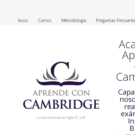
Inicio
Cursos
Metodología
Preguntas Frecuent
Ac
Ap
Cam
Capa
noso
rea
exá
Cursos Intensivos de Inglés B1 y B2
In
B