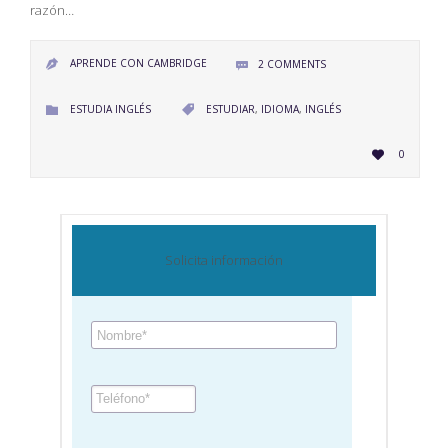
razón…
APRENDE CON CAMBRIDGE
2
COMMENTS


CATEGORY
CATEGORY
ESTUDIA INGLÉS
ESTUDIAR
,
IDIOMA
,
INGLÉS


LOVE
0

IT
Solicita información