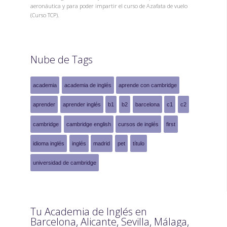
aeronáutica y para poder impartir el curso de Azafata de vuelo
(Curso TCP).
Nube de Tags
academia
academia de inglés
aprende con cambridge
aprender
aprender inglés
b1
b2
barcelona
c1
c2
cambridge
cambridge english
cursos de inglés
first
idioma inglés
inglés
madrid
pet
título
universidad de cambridge
Tu Academia de Inglés en
Barcelona, Alicante, Sevilla, Málaga,