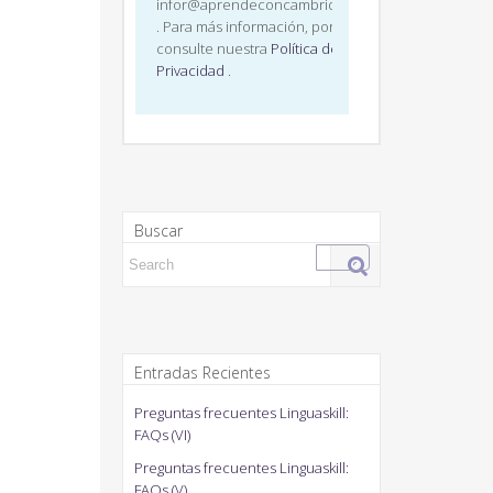
infor@aprendeconcambridge.com
. Para más información, por favor,
consulte nuestra
Política de
Privacidad
.
Buscar
Search for:
Entradas Recientes
Preguntas frecuentes Linguaskill:
FAQs (VI)
Preguntas frecuentes Linguaskill:
FAQs (V)