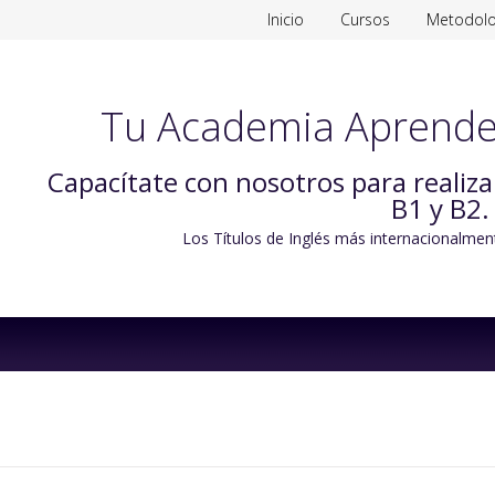
Inicio
Cursos
Metodolo
Tu Academia Aprende
Capacítate con nosotros para realiz
B1 y B2.
Los Títulos de Inglés más internacionalmen
Skip
to
content