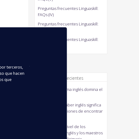
Preguntas frecuentes Linguaskill:
FAQs (IV)
Preguntas frecuentes Linguaskill:
FAQs (III)
Preguntas frecuentes Linguaskill:
FAQs (II)
por terceros,
uso que hacen
Comentarios recientes
ios que
quico
en
El idioma inglés domina el
mundo
MANUELA
en
Saber inglés significa
mejorar tus opciones de encontrar
empleo
J41M3
en
Bajo nivel de los
profesores de inglés y los maestros