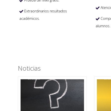
Prueba de nivel gratis.

Atenci

Extraordinarios resultados

académicos.
Compro

alumnos.
Noticias