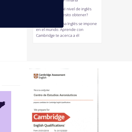
generalistas de Primaria
antonio
en
¿Qué nivel de inglés
Cambridge necesito obtener?
Jaum
en
El Idioma Inglés se impone
en el mundo. Aprende con
Cambridge te acerca a él
?