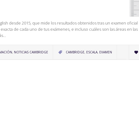
lish desde 2015, que mide los resultados obtenidos tras un examen oficial 
exacta de cada uno de tus exámenes, e incluso cuáles son las áreas en las
rás…
CATEGORY
MACIÓN
,
NOTICIAS CAMBRIDGE
CAMBRIDGE
,
ESCALA
,
EXAMEN

