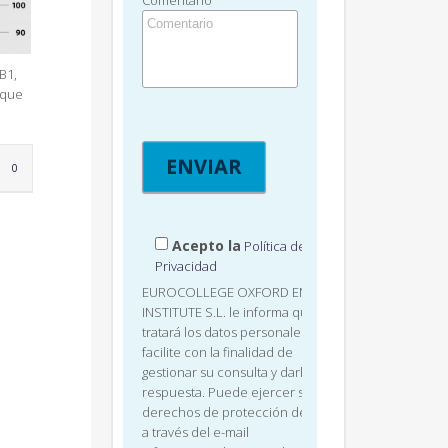
Comentario
B1,
 que
LOVE
0
IT
Acepto la
Política de
Privacidad
EUROCOLLEGE OXFORD ENGLISH
INSTITUTE S.L. le informa que
tratará los datos personales que
facilite con la finalidad de
gestionar su consulta y darle
respuesta. Puede ejercer sus
derechos de protección de datos
a través del e-mail