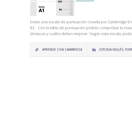
Existe una escala de puntuación creada por Cambridge Eng
B2… Con la tabla de puntuación podrás comprobar la nota 
destacas y cuáles debes mejorar: Según esta escala, pod
CATEGORY
APRENDE CON CAMBRIDGE
ESTUDIA INGLÉS
,
FOR

