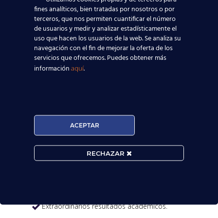
fines analíticos, bien tratadas por nosotros o por
terceros, que nos permiten cuantificar el número
de usuarios y medir y analizar estadísticamente el
uso que hacen los usuarios de la web. Se analiza su
navegación con el fin de mejorar la oferta de los
servicios que ofrecemos. Puedes obtener más
información
.

aquí
MATRÍCULA ABIERTA:
ACEPTAR
Convocatorias constantes.

RECHAZAR
Horarios Flexibles.

Prueba de nivel gratis.

Extraordinarios resultados académicos.
