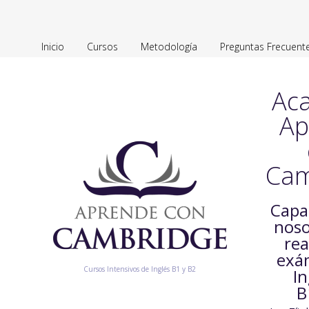
Inicio
Cursos
Metodología
Preguntas Frecuent
Ac
Ap
Cam
Capa
noso
rea
exá
Cursos Intensivos de Inglés B1 y B2
In
B