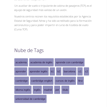
Un auxiliar de vuelo o tripulante de cabina de pasajeros (TCP), es el
equipo de seguridad más valioso de un avión.
Nuestros centros reúnen los requisitos establecidos por la Agencia
Estatal de Seguridad Aérea y ha sido acreditado para la formación
aeronáutica y para poder impartir el curso de Azafata de vuelo
(Curso TCP).
Nube de Tags
academia
academia de inglés
aprende con cambridge
aprender
aprender inglés
b1
b2
barcelona
c1
c2
cambridge
cambridge english
cursos de inglés
first
idioma inglés
inglés
madrid
pet
título
universidad de cambridge