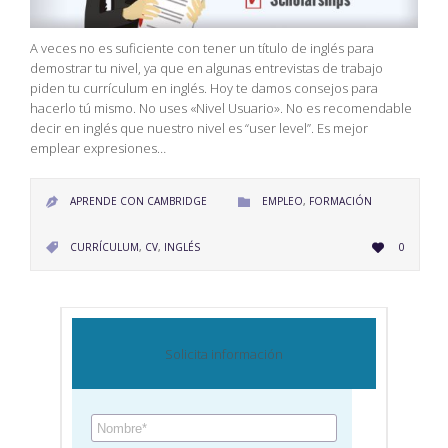
A veces no es suficiente con tener un título de inglés para
demostrar tu nivel, ya que en algunas entrevistas de trabajo
piden tu currículum en inglés. Hoy te damos consejos para
hacerlo tú mismo. No uses «Nivel Usuario». No es recomendable
decir en inglés que nuestro nivel es “user level”. Es mejor
emplear expresiones…
CATEGORY
APRENDE CON CAMBRIDGE
EMPLEO
,
FORMACIÓN


LOVE
CATEGORY
CURRÍCULUM
,
CV
,
INGLÉS
0


IT
Solicita información