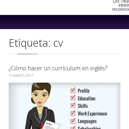
Los Títu
inter
reconoci
Skip
to
content
Etiqueta:
cv
¿Cómo hacer un currículum en inglés?
15 MARZO, 2017