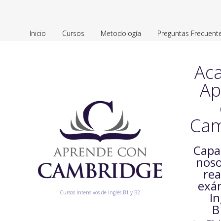
Inicio
Cursos
Metodología
Preguntas Frecuent
Ac
Ap
Cam
Capa
noso
rea
exá
Cursos Intensivos de Inglés B1 y B2
In
B