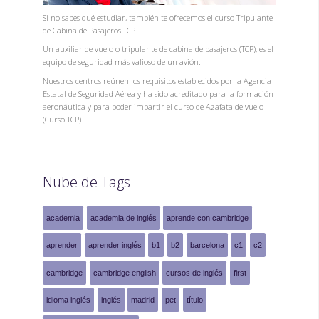
Si no sabes qué estudiar, también te ofrecemos el curso Tripulante
de Cabina de Pasajeros TCP.
Un auxiliar de vuelo o tripulante de cabina de pasajeros (TCP), es el
equipo de seguridad más valioso de un avión.
Nuestros centros reúnen los requisitos establecidos por la Agencia
Estatal de Seguridad Aérea y ha sido acreditado para la formación
aeronáutica y para poder impartir el curso de Azafata de vuelo
(Curso TCP).
Nube de Tags
academia
academia de inglés
aprende con cambridge
aprender
aprender inglés
b1
b2
barcelona
c1
c2
cambridge
cambridge english
cursos de inglés
first
idioma inglés
inglés
madrid
pet
título