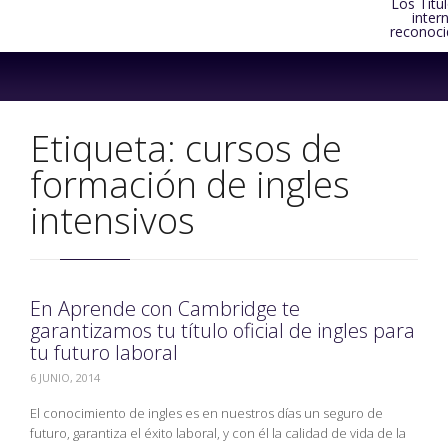
Los Títu
inter
reconoci
Skip
to
content
Etiqueta:
cursos de
formación de ingles
intensivos
En Aprende con Cambridge te
garantizamos tu título oficial de ingles para
tu futuro laboral
6 JUNIO, 2014
El conocimiento de ingles es en nuestros días un seguro de
futuro, garantiza el éxito laboral, y con él la calidad de vida de la