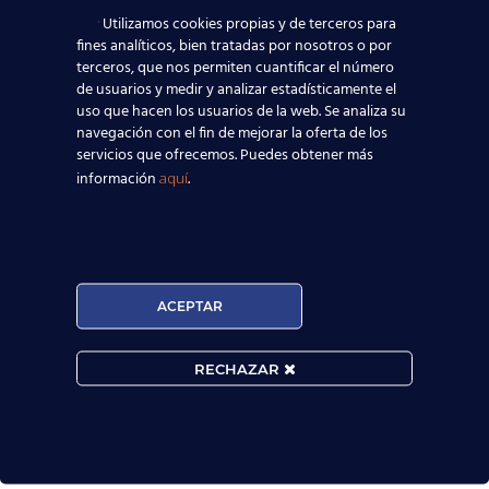
Utilizamos cookies propias y de terceros para
fines analíticos, bien tratadas por nosotros o por
terceros, que nos permiten cuantificar el número
de usuarios y medir y analizar estadísticamente el
uso que hacen los usuarios de la web. Se analiza su
navegación con el fin de mejorar la oferta de los
servicios que ofrecemos. Puedes obtener más
información
.
aquí

MATRÍCULA ABIERTA:
ACEPTAR
Convocatorias constantes.
RECHAZAR

Horarios Flexibles.

Prueba de nivel gratis.
