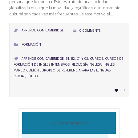
persona que lo domina. Esto es fruto de una sociedad
globalizada en la que la movilidad geográfica y el intercambio
cultural son cada vez más frecuentes. Es este motivo el…
APRENDE CON CAMBRIDGE
0
COMMENTS


CATEGORY
FORMACIÓN

CATEGORY
APRENDE CON CAMBRIDGE
,
B1
,
B2
,
C1 Y C2
,
CURSOS
,
CURSOS DE

FORMACIÓN DE INGLES INTENSIVOS
,
FILOLOGÍA INGLESA
,
INGLÉS
,
MARCO COMÚN EUROPEO DE REFERENCIA PARA LAS LENGUAS
,
OFICIAL
,
TÍTULO
LOVE
0

IT
Solicita información