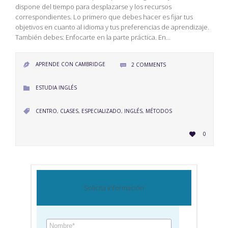
dispone del tiempo para desplazarse y los recursos
correspondientes. Lo primero que debes hacer es fijar tus
objetivos en cuanto al idioma y tus preferencias de aprendizaje.
También debes: Enfocarte en la parte práctica. En…
APRENDE CON CAMBRIDGE
2
COMMENTS


CATEGORY
ESTUDIA INGLÉS

CATEGORY
CENTRO
,
CLASES
,
ESPECIALIZADO
,
INGLÉS
,
MÉTODOS

LOVE
0

IT
Solicita información