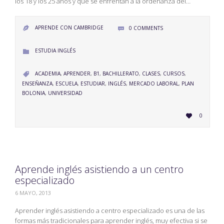
los 18 y los 25 años y que se enfrentan a la ordenanza del…
APRENDE CON CAMBRIDGE
0
COMMENTS


CATEGORY
ESTUDIA INGLÉS

CATEGORY
ACADEMIA
,
APRENDER
,
B1
,
BACHILLERATO
,
CLASES
,
CURSOS
,

ENSEÑANZA
,
ESCUELA
,
ESTUDIAR
,
INGLÉS
,
MERCADO LABORAL
,
PLAN
BOLONIA
,
UNIVERSIDAD
LOVE
0

IT
Aprende inglés asistiendo a un centro
especializado
6 MAYO, 2013
Aprender inglés asistiendo a centro especializado es una de las
formas más tradicionales para aprender inglés, muy efectiva si se