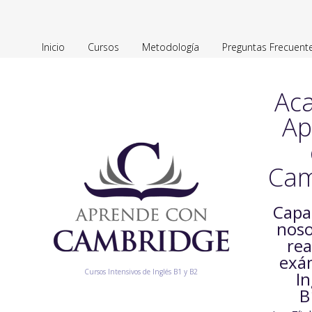
Inicio
Cursos
Metodología
Preguntas Frecuent
Ac
Ap
Cam
Capa
noso
rea
exá
Cursos Intensivos de Inglés B1 y B2
In
B