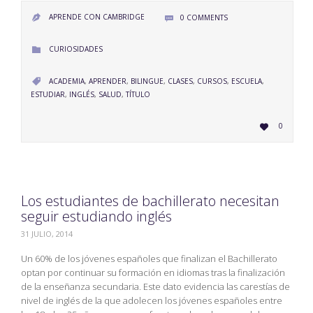
APRENDE CON CAMBRIDGE
0
COMMENTS


CATEGORY
CURIOSIDADES

CATEGORY
ACADEMIA
,
APRENDER
,
BILINGUE
,
CLASES
,
CURSOS
,
ESCUELA
,

ESTUDIAR
,
INGLÉS
,
SALUD
,
TÍTULO
LOVE
0

IT
Los estudiantes de bachillerato necesitan
seguir estudiando inglés
31 JULIO, 2014
Un 60% de los jóvenes españoles que finalizan el Bachillerato
optan por continuar su formación en idiomas tras la finalización
de la enseñanza secundaria. Este dato evidencia las carestías de
nivel de inglés de la que adolecen los jóvenes españoles entre