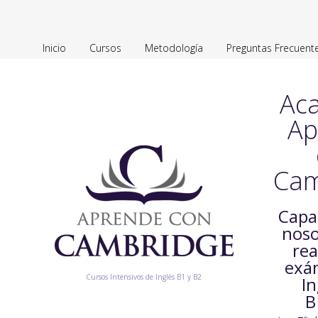
Inicio
Cursos
Metodología
Preguntas Frecuent
Ac
Ap
Cam
Capa
noso
rea
exá
Cursos Intensivos de Inglés B1 y B2
In
B