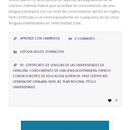
carrera. Además habrá que acreditar el conocimiento de una
lengua extranjera con un nivel de conocimiento del B2 en Inglés,
First Certificate o un nivel equivalente en cualquiera de las otras
lenguas examinables en selectividad. Este…
APRENDE CON CAMBRIDGE
0
COMMENTS


CATEGORY
ESTUDIA INGLÉS
,
FORMACIÓN

CATEGORY
B1
,
CERTIFICADO DE LENGUAS DE LAS UNIVERSIDADES DE

CATALUÑA
,
CONOCIMIENTO DE UNA LENGUA EXTRANJERA
,
ESPACIO
COMÚN EUROPEO DE EDUCACIÓN SUPERIOR
,
FIRST CERTIFICATE
,
GENERALITAT CATALANA
,
NIVEL B2
,
PLAN BOLONIA
,
TÍTULO
UNIVERSITARIO
LOVE
0

IT