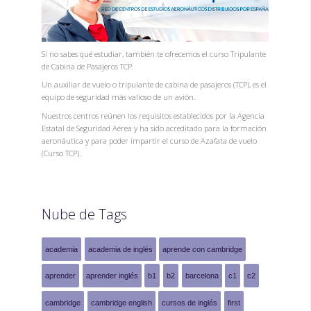
Si no sabes qué estudiar, también te ofrecemos el curso Tripulante
de Cabina de Pasajeros TCP.
Un auxiliar de vuelo o tripulante de cabina de pasajeros (TCP), es el
equipo de seguridad más valioso de un avión.
Nuestros centros reúnen los requisitos establecidos por la Agencia
Estatal de Seguridad Aérea y ha sido acreditado para la formación
aeronáutica y para poder impartir el curso de Azafata de vuelo
(Curso TCP).
Nube de Tags
academia
academia de inglés
aprende con cambridge
aprender
aprender inglés
b1
b2
barcelona
c1
c2
cambridge
cambridge english
cursos de inglés
first