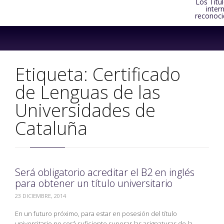
Los Títu
inter
reconoci
Skip
to
content
Etiqueta:
Certificado
de Lenguas de las
Universidades de
Cataluña
Será obligatorio acreditar el B2 en inglés
para obtener un título universitario
23 DICIEMBRE, 2014
En un futuro próximo, para estar en posesión del título
universitario no será suficiente superar las asignaturas de la