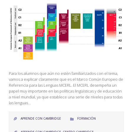
Para los alumnos que aún no estén familiarizados con el tema,
vamos a explicar claramente que es el Marco Común Europeo de
Referencia para las Lenguas MCERL. El MCERL desempeña un
papel muy importante en las políticas lingüísticas y de educación
a nivel mundial, ya que establece una serie de niveles para todas
las lenguas…
CATEGORY
APRENDE CON CAMBRIDGE
FORMACIÓN


CATEGORY