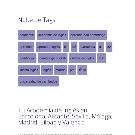
Nube de Tags
academia
academia de inglés
aprende con cambridge
aprender
aprender inglés
b1
b2
barcelona
c1
c2
cambridge
cambridge english
cursos de inglés
first
idioma inglés
inglés
madrid
pet
título
universidad de cambridge
Tu Academia de Inglés en
Barcelona, Alicante, Sevilla, Málaga,
Madrid, Bilbao y Valencia.
Capacítate con nosotros para realizar tus exámenes de Inglés de