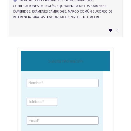
APRENDE CON CAMBRIDGE
,
CENTRO CAMBRIDGE
,

CERTIFICACIONES DE INGLÉS
,
EQUIVALENCIA DE LOS EXÁMENES
CAMBRIDGE
,
EXÁMENES CAMBRIDGE
,
MARCO COMÚN EUROPEO DE
REFERENCIA PARA LAS LENGUAS MCER
,
NIVELES DEL MCERL
LOVE
0

IT
Solicita información