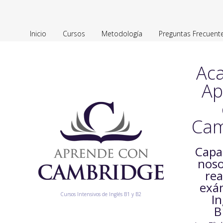
Inicio
Cursos
Metodología
Preguntas Frecuent
Ac
Ap
Cam
Capa
noso
rea
exá
Cursos Intensivos de Inglés B1 y B2
In
B