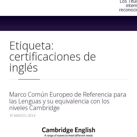
Los Títu
inter
reconoci
Skip
to
content
Etiqueta:
certificaciones de
inglés
Marco Común Europeo de Referencia para
las Lenguas y su equivalencia con los
niveles Cambridge
10 MARZO, 2014