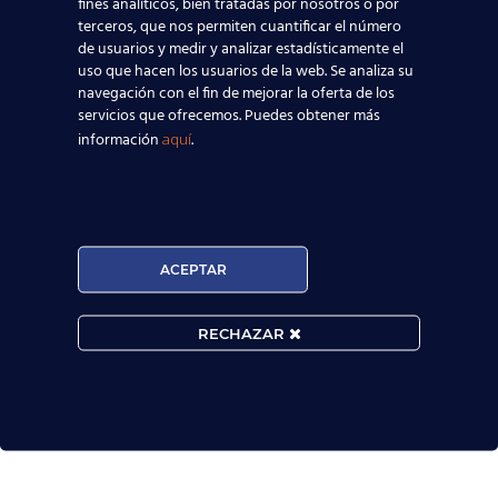
fines analíticos, bien tratadas por nosotros o por
terceros, que nos permiten cuantificar el número
de usuarios y medir y analizar estadísticamente el
uso que hacen los usuarios de la web. Se analiza su
navegación con el fin de mejorar la oferta de los
servicios que ofrecemos. Puedes obtener más

información
.
aquí
MATRÍCULA ABIERTA:
ACEPTAR
Convocatorias constantes.

RECHAZAR
Horarios Flexibles.

Prueba de nivel gratis.

Extraordinarios resultados académicos.
