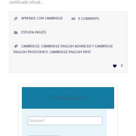
certificado oficial…
APRENDE CON CAMBRIDGE
0
COMMENTS


CATEGORY
ESTUDIA INGLÉS

CATEGORY
CAMBRIDGE
,
CAMBRIDGE ENGLISH ADVANCED Y CAMBRIDGE

ENGLISH PROFICIENCY
,
CAMBRIDGE ENGLISH FIRST
LOVE
0

IT
Solicita información