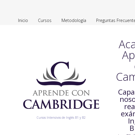
Inicio
Cursos
Metodología
Preguntas Frecuent
Ac
Ap
Cam
Capa
noso
rea
exá
Cursos Intensivos de Inglés B1 y B2
In
B