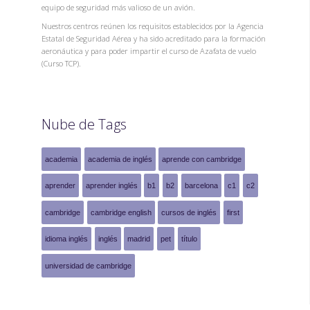
equipo de seguridad más valioso de un avión.
Nuestros centros reúnen los requisitos establecidos por la Agencia
Estatal de Seguridad Aérea y ha sido acreditado para la formación
aeronáutica y para poder impartir el curso de Azafata de vuelo
(Curso TCP).
Nube de Tags
academia
academia de inglés
aprende con cambridge
aprender
aprender inglés
b1
b2
barcelona
c1
c2
cambridge
cambridge english
cursos de inglés
first
idioma inglés
inglés
madrid
pet
título
universidad de cambridge