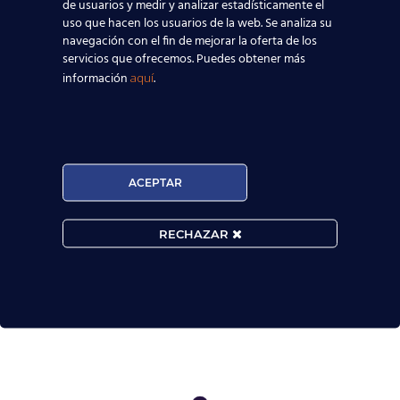
de usuarios y medir y analizar estadísticamente el
uso que hacen los usuarios de la web. Se analiza su

navegación con el fin de mejorar la oferta de los
servicios que ofrecemos. Puedes obtener más
información
.
aquí
MATRÍCULA ABIERTA:
Convocatorias constantes.

ACEPTAR
Horarios Flexibles.

RECHAZAR
Prueba de nivel gratis.

Extraordinarios resultados académicos.
