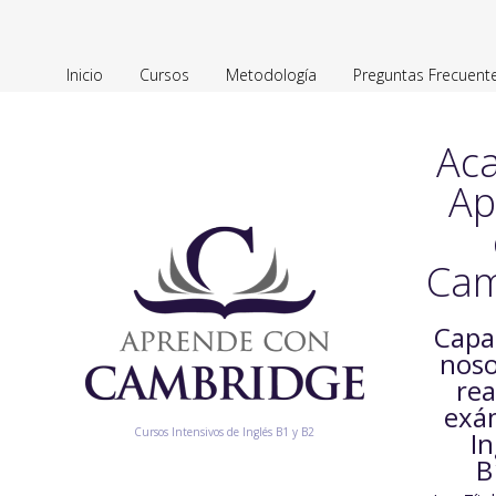
Inicio
Cursos
Metodología
Preguntas Frecuent
Ac
Ap
Cam
Capa
noso
rea
exá
Cursos Intensivos de Inglés B1 y B2
In
B