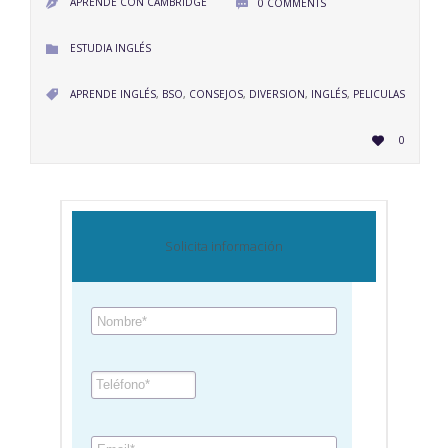
APRENDE CON CAMBRIDGE
0
COMMENTS


CATEGORY
ESTUDIA INGLÉS

CATEGORY
APRENDE INGLÉS
,
BSO
,
CONSEJOS
,
DIVERSION
,
INGLÉS
,
PELICULAS

LOVE
0

IT
Solicita información