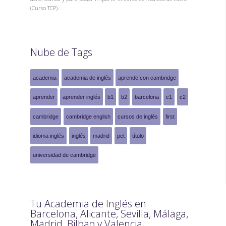
(Curso TCP).
Nube de Tags
academia
academia de inglés
aprende con cambridge
aprender
aprender inglés
b1
b2
barcelona
c1
c2
cambridge
cambridge english
cursos de inglés
first
idioma inglés
inglés
madrid
pet
título
universidad de cambridge
Tu Academia de Inglés en
Barcelona, Alicante, Sevilla, Málaga,
Madrid, Bilbao y Valencia.