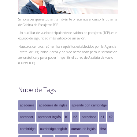
Si no sabes qué estudiar, también te ofrecemos el curso Tripulante
de Cabina de Pasajeros TCP.
Un auxiliar de vuelo o tripulante de cabina de pasajeros (TCP), es el
equipo de seguridad más valioso de un avión.
Nuestros centros reúnen los requisitos establecidos por la Agencia
Estatal de Seguridad Aérea y ha sido acreditado para la formación
aeronáutica y para poder impartir el curso de Azafata de vuelo
(Curso TCP).
Nube de Tags
academia
academia de inglés
aprende con cambridge
aprender
aprender inglés
b1
b2
barcelona
c1
c2
cambridge
cambridge english
cursos de inglés
first