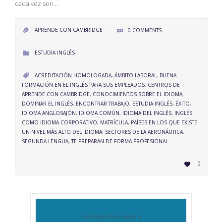
cada vez son…
APRENDE CON CAMBRIDGE
0
COMMENTS


CATEGORY
ESTUDIA INGLÉS

CATEGORY
ACREDITACIÓN HOMOLOGADA
,
ÁMBITO LABORAL
,
BUENA

FORMACIÓN EN EL INGLÉS PARA SUS EMPLEADOS
,
CENTROS DE
APRENDE CON CAMBRIDGE
,
CONOCIMIENTOS SOBRE EL IDIOMA
,
DOMINAR EL INGLÉS
,
ENCONTRAR TRABAJO
,
ESTUDIA INGLÉS
,
ÉXITO
,
IDIOMA ANGLOSAJÓN
,
IDIOMA COMÚN
,
IDIOMA DEL INGLÉS
,
INGLÉS
COMO IDIOMA CORPORATIVO
,
MATRÍCULA
,
PAÍSES EN LOS QUE EXISTE
UN NIVEL MÁS ALTO DEL IDIOMA
,
SECTORES DE LA AERONÁUTICA
,
SEGUNDA LENGUA
,
TE PREPARAN DE FORMA PROFESIONAL
LOVE
0

IT
Solicita información