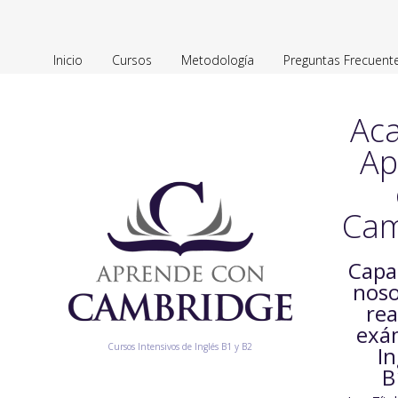
Inicio
Cursos
Metodología
Preguntas Frecuent
Ac
Ap
Cam
Capa
noso
rea
exá
Cursos Intensivos de Inglés B1 y B2
In
B