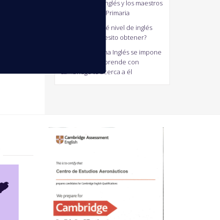
profesores de inglés y los maestros
generalistas de Primaria
antonio
en
¿Qué nivel de inglés
Cambridge necesito obtener?
Jaum
en
El Idioma Inglés se impone
en el mundo. Aprende con
Cambridge te acerca a él
?