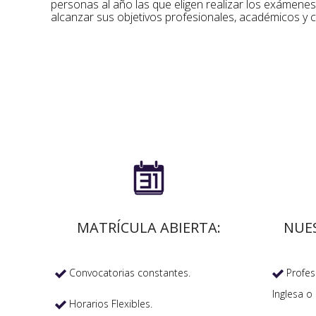
personas al año las que eligen realizar los exámene
alcanzar sus objetivos profesionales, académicos y c

MATRÍCULA ABIERTA:
NUE
Convocatorias constantes.
Profeso


Inglesa o 
Horarios Flexibles.
