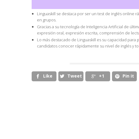
Linguaskill se destaca por ser un test de inglés online 
en grupos.
Gracias a su tecnología de Inteligencia Artificial de últ
expresión oral, expresión escrita, comprensión de lect
Lo más destacado de Linguaskill es su capacidad para p
candidatos conocer rápidamente su nivel de inglés y t
Like
Tweet
+1
Pin it



