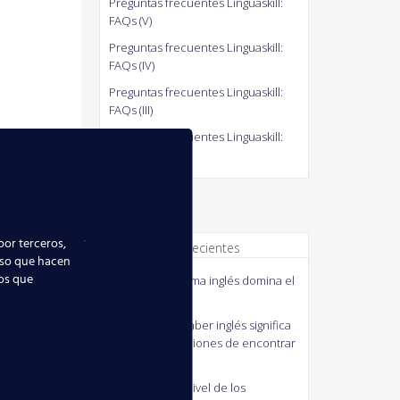
Preguntas frecuentes Linguaskill:
FAQs (V)
Preguntas frecuentes Linguaskill:
FAQs (IV)
Preguntas frecuentes Linguaskill:
FAQs (III)
Preguntas frecuentes Linguaskill:
FAQs (II)
por terceros,
Comentarios recientes
uso que hacen
ios que
quico
en
El idioma inglés domina el
mundo
MANUELA
en
Saber inglés significa
mejorar tus opciones de encontrar
empleo
J41M3
en
Bajo nivel de los