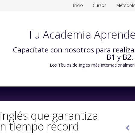
Inicio
Cursos
Metodolo
Tu Academia Aprende
Capacítate con nosotros para realiz
B1 y B2.
Los Títulos de Inglés más internacionalmen
Skip
to
content
e inglés que garantiza
en tiempo récord
