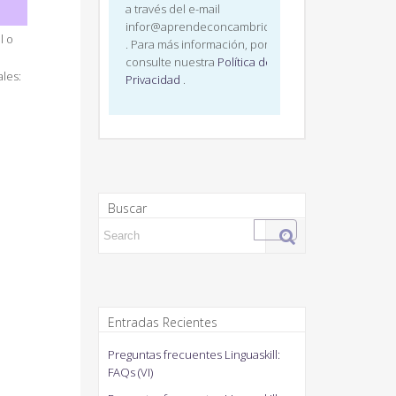
a través del e-mail
infor@aprendeconcambridge.com
l o
. Para más información, por favor,
consulte nuestra
Política de
ales:
Privacidad
.
Buscar
Search for:
Entradas Recientes
Preguntas frecuentes Linguaskill:
FAQs (VI)