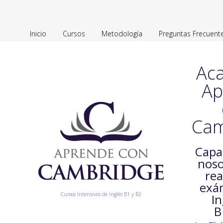
Inicio
Cursos
Metodología
Preguntas Frecuent
Ac
Ap
Cam
Capa
noso
rea
exá
Cursos Intensivos de Inglés B1 y B2
In
B