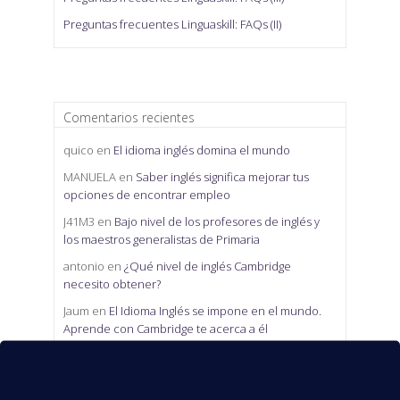
Preguntas frecuentes Linguaskill: FAQs (II)
Comentarios recientes
quico
en
El idioma inglés domina el mundo
MANUELA
en
Saber inglés significa mejorar tus
opciones de encontrar empleo
J41M3
en
Bajo nivel de los profesores de inglés y
los maestros generalistas de Primaria
antonio
en
¿Qué nivel de inglés Cambridge
necesito obtener?
Jaum
en
El Idioma Inglés se impone en el mundo.
Aprende con Cambridge te acerca a él