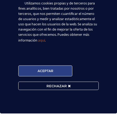
Utilizamos cookies propias y de terceros para
fines analíticos, bien tratadas por nosotros o por
terceros, que nos permiten cuantificar el número
¿Por qué hay que
de usuarios y medir y analizar estadísticamente el
uso que hacen los usuarios de la web. Se analiza su
tener un certificado
navegación con el fin de mejorar la oferta de los
B1, B2,...?
servicios que ofrecemos. Puedes obtener más
información
.
aquí
Es obligatoria la obtención del
certificado B1 del Marco Común Europeo
de Referencia para las Lenguas para
todo profesional o estudiante.
ACEPTAR
Cambridge English recoge los principios
requeridos en todos sus exámenes
Cambridge.
A nivel mundial, son ya más de
RECHAZAR
cuatro millones de personas al año las que
eligen realizar los exámenes Cambridge
English para alcanzar sus objetivos
profesionales, académicos y culturales.