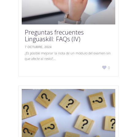
Preguntas frecuentes
Linguaskill: FAQs (IV)
7 OCTUBRE, 2024
¿Es posible mejorar la nota de un módulo del examen sin
que afecte al resto?…
Love

0
it