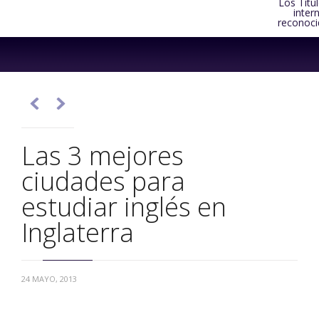
Los Títu
inter
reconoci
Skip
to
content


Las 3 mejores
ciudades para
estudiar inglés en
Inglaterra
24 MAYO, 2013