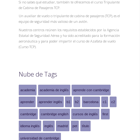
Si no sabes qué estudiar, también te ofrecemos el curso Tripulante
de Cabina de Pasajeros TCP.
Un auxiliar de vuelo o tripulante de cabina de pasajeros (TCP), es el
equipo de seguridad más valioso de un avión.
Nuestros centros reúnen los requisitos establecidos por la Agencia
Estatal de Seguridad Aérea y ha sido acreditado para la formación
aeronáutica y para poder impartir el curso de Azafata de vuelo
(Curso TCP).
Nube de Tags
academia
academia de inglés
aprende con cambridge
aprender
aprender inglés
b1
b2
barcelona
c1
c2
cambridge
cambridge english
cursos de inglés
first
idioma inglés
inglés
madrid
pet
título
universidad de cambridge