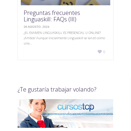
Preguntas frecuentes
Linguaskill: FAQs (III)
26 AGOSTO, 2024
¿EL EXAMEN LINGUASKILL ES PRESENCIAL U ONLINE?
¡Ambos! Aunque inicialmente Linguaskill se lanzó como
una…
Love

0
it
¿Te gustaría trabajar volando?