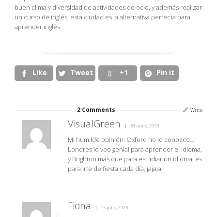
buen clima y diversidad de actividades de ocio, y además realizar
un curso de inglés, esta ciudad es la alternativa perfecta para
aprender inglés.
Like
Tweet
+1
Pin it




2
Comments
Write
VisualGreen
30 junio, 2013
Mi humilde opinión: Oxford no lo conozco…
Londres lo veo genial para aprender el idioma,
y Brighton más que para estudiar un idioma, es
para irte de fiesta cada día, jajajaj
Fiona
15 julio, 2013