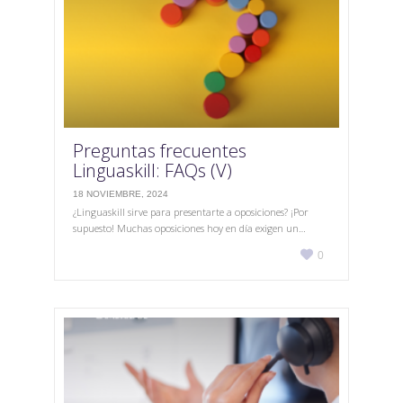
Preguntas frecuentes
Linguaskill: FAQs (V)
18 NOVIEMBRE, 2024
¿Linguaskill sirve para presentarte a oposiciones? ¡Por
supuesto! Muchas oposiciones hoy en día exigen un…
Love

0
it