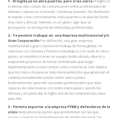
1.- El Inglés ya no abre puertas, pero sí las cierra
El inglés es
el idioma más común de comunicación entre profesionales de
distintas culturas en el mundo. Construye puentes. No dominarlo
te impide crear correctamente estos puentes y te aísla de forma
muy clara y directa. Además, es un ‘given’, algo que se
presupone, en la mayoría de entrevistas profesionales.
2.- Te permite trabajar en una Empresa multinacional y/o
Gran Corporación
Por definición, una gran empresa
multinacional o gran corporación trabaja de forma global. Se
relaciona con Clientes y Partners estratégicos con sede en otros
países, acostumbra a tener un equipo multicultural y diverso y
emprende proyectos de forma centralizada que luego
implementa tanto a nivel central como a nivel local. Esto implica
que los roles a mi parecer más interesantes (los que gestionan el
cambio) normalmente actúan sobre varios países.
Evidentemente, para ello necesitan profesionales que sean
capaces de relacionarse con todos estos países, siendo los
idiomas y en particular el inglés una de las competencias clave
para ello.
3.- Permite exportar a la empresa PYME y defenderse de la
crisis
Hasta ahora las pymes que predominan son las que
actúan a nivel local. Probablemente de ámbito Nacional. Sin