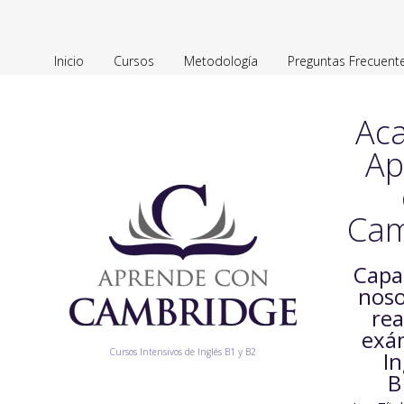
Inicio
Cursos
Metodología
Preguntas Frecuent
Ac
Ap
Cam
Capa
noso
rea
exá
Cursos Intensivos de Inglés B1 y B2
In
B