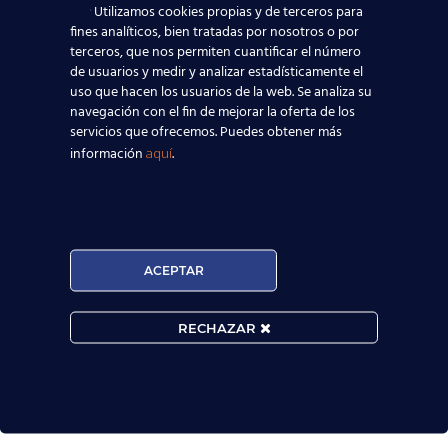
Utilizamos cookies propias y de terceros para
fines analíticos, bien tratadas por nosotros o por
terceros, que nos permiten cuantificar el número
¿Por qué hay que
de usuarios y medir y analizar estadísticamente el
tener un certificado
uso que hacen los usuarios de la web. Se analiza su
navegación con el fin de mejorar la oferta de los
B1, B2,...?
servicios que ofrecemos. Puedes obtener más
información
.
aquí
Es obligatoria la obtención del
certificado B1 del Marco Común Europeo
de Referencia para las Lenguas para
todo profesional o estudiante.
ACEPTAR
Cambridge English recoge los principios
requeridos en todos sus exámenes
Cambridge.
A nivel mundial, son ya más de
RECHAZAR
cuatro millones de personas al año las que
eligen realizar los exámenes Cambridge
English para alcanzar sus objetivos
profesionales, académicos y culturales.