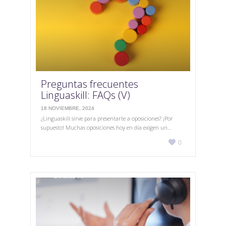
Preguntas frecuentes
Linguaskill: FAQs (V)
18 NOVIEMBRE, 2024
¿Linguaskill sirve para presentarte a oposiciones? ¡Por
supuesto! Muchas oposiciones hoy en día exigen un…
Love

0
it