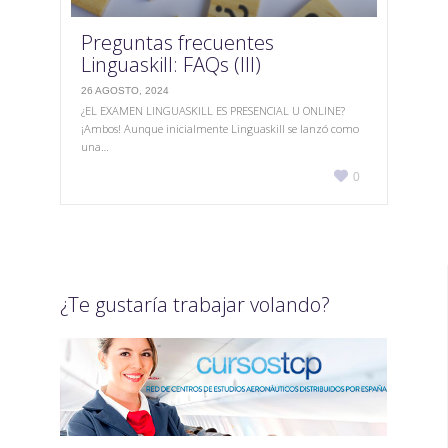
Preguntas frecuentes
Linguaskill: FAQs (III)
26 AGOSTO, 2024
¿EL EXAMEN LINGUASKILL ES PRESENCIAL U ONLINE?
¡Ambos! Aunque inicialmente Linguaskill se lanzó como
una…
Love

0
it
¿Te gustaría trabajar volando?