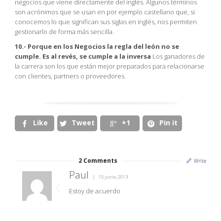
negocios que viene directamente del inglés. Algunos términos
son acrónimos que se usan en por ejemplo castellano que, si
conocemos lo que significan sus siglas en inglés, nos permiten
gestionarlo de forma más sencilla.
10.- Porque en los Negocios la regla del león no se
cumple. Es al revés, se cumple a la inversa
Los ganadores de
la carrera son los que están mejor preparados para relacionarse
con clientes, partners o proveedores.
Like
Tweet
+1
Pin it




2
Comments
Write
Paul
15 junio, 2013
Estoy de acuerdo