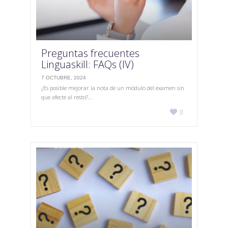
Preguntas frecuentes
Linguaskill: FAQs (IV)
7 OCTUBRE, 2024
¿Es posible mejorar la nota de un módulo del examen sin
que afecte al resto?…
Love

0
it