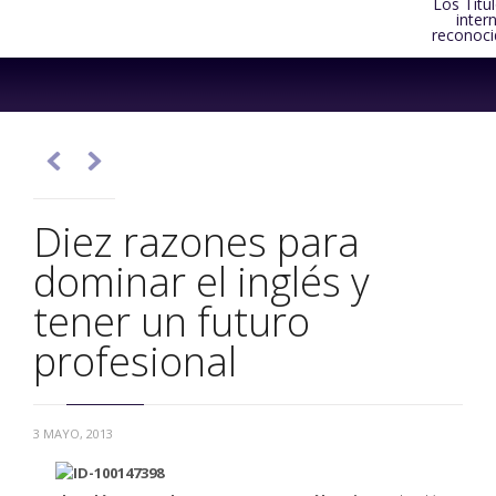
Los Títu
inter
reconoci
Skip
to
content


Diez razones para
dominar el inglés y
tener un futuro
profesional
3 MAYO, 2013