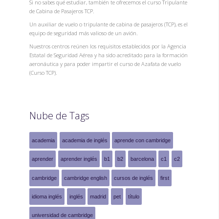
Si no sabes qué estudiar, también te ofrecemos el curso Tripulante
de Cabina de Pasajeros TCP.
Un auxiliar de vuelo o tripulante de cabina de pasajeros (TCP), es el
equipo de seguridad más valioso de un avión.
Nuestros centros reúnen los requisitos establecidos por la Agencia
Estatal de Seguridad Aérea y ha sido acreditado para la formación
aeronáutica y para poder impartir el curso de Azafata de vuelo
(Curso TCP).
Nube de Tags
academia
academia de inglés
aprende con cambridge
aprender
aprender inglés
b1
b2
barcelona
c1
c2
cambridge
cambridge english
cursos de inglés
first
idioma inglés
inglés
madrid
pet
título
universidad de cambridge