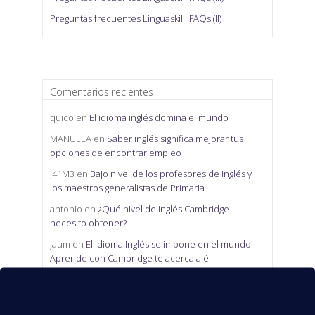
Preguntas frecuentes Linguaskill: FAQs (II)
Comentarios recientes
quico
en
El idioma inglés domina el mundo
MANUELA
en
Saber inglés significa mejorar tus
opciones de encontrar empleo
J41M3
en
Bajo nivel de los profesores de inglés y
los maestros generalistas de Primaria
antonio
en
¿Qué nivel de inglés Cambridge
necesito obtener?
Jaum
en
El Idioma Inglés se impone en el mundo.
Aprende con Cambridge te acerca a él