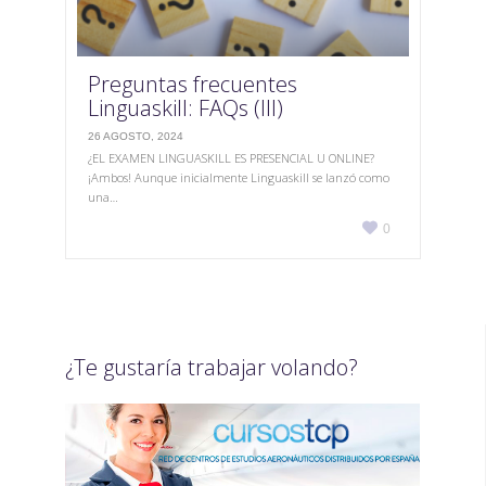
Preguntas frecuentes
Linguaskill: FAQs (III)
26 AGOSTO, 2024
¿EL EXAMEN LINGUASKILL ES PRESENCIAL U ONLINE?
¡Ambos! Aunque inicialmente Linguaskill se lanzó como
una…
Love

0
it
¿Te gustaría trabajar volando?