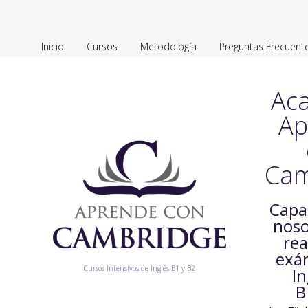
Inicio
Cursos
Metodología
Preguntas Frecuent
Ac
Ap
Cam
Capa
noso
rea
exá
Cursos Intensivos de Inglés B1 y B2
In
B