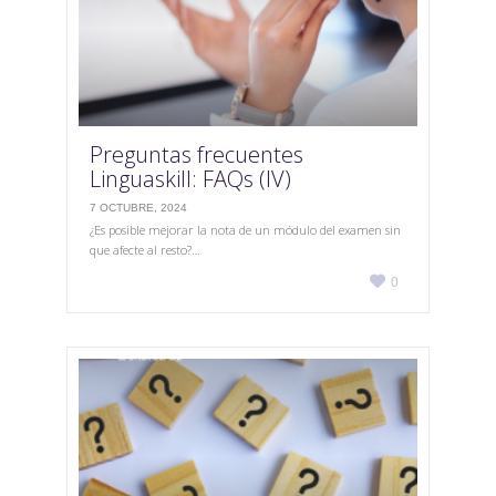
Preguntas frecuentes
Linguaskill: FAQs (IV)
7 OCTUBRE, 2024
¿Es posible mejorar la nota de un módulo del examen sin
que afecte al resto?…
Love

0
it