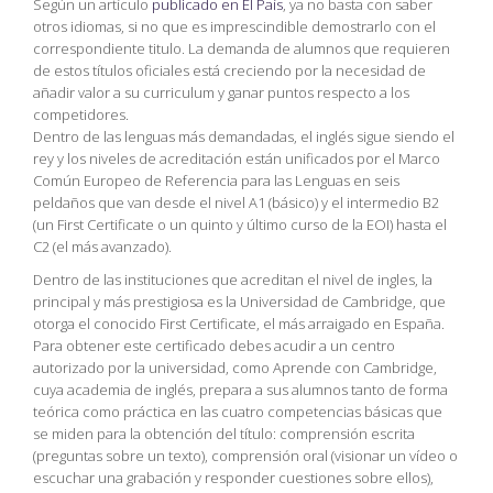
Según un artículo
publicado en El País
, ya no basta con saber
otros idiomas, si no que es imprescindible demostrarlo con el
correspondiente titulo. La demanda de alumnos que requieren
de estos títulos oficiales está creciendo por la necesidad de
añadir valor a su curriculum y ganar puntos respecto a los
competidores.
Dentro de las lenguas más demandadas, el inglés sigue siendo el
rey y los niveles de acreditación están unificados por el Marco
Común Europeo de Referencia para las Lenguas en seis
peldaños que van desde el nivel A1 (básico) y el intermedio B2
(un First Certificate o un quinto y último curso de la EOI) hasta el
C2 (el más avanzado).
Dentro de las instituciones que acreditan el nivel de ingles, la
principal y más prestigiosa es la Universidad de Cambridge, que
otorga el conocido First Certificate, el más arraigado en España.
Para obtener este certificado debes acudir a un centro
autorizado por la universidad, como Aprende con Cambridge,
cuya academia de inglés, prepara a sus alumnos tanto de forma
teórica como práctica en las cuatro competencias básicas que
se miden para la obtención del título: comprensión escrita
(preguntas sobre un texto), comprensión oral (visionar un vídeo o
escuchar una grabación y responder cuestiones sobre ellos),