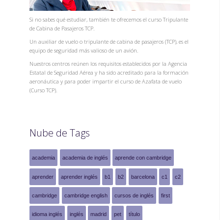
Si no sabes qué estudiar, también te ofrecemos el curso Tripulante
de Cabina de Pasajeros TCP.
Un auxiliar de vuelo o tripulante de cabina de pasajeros (TCP), es el
equipo de seguridad más valioso de un avión.
Nuestros centros reúnen los requisitos establecidos por la Agencia
Estatal de Seguridad Aérea y ha sido acreditado para la formación
aeronáutica y para poder impartir el curso de Azafata de vuelo
(Curso TCP).
Nube de Tags
academia
academia de inglés
aprende con cambridge
aprender
aprender inglés
b1
b2
barcelona
c1
c2
cambridge
cambridge english
cursos de inglés
first
idioma inglés
inglés
madrid
pet
título