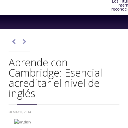
Los Títu
inter
reconoci
Skip
to
content


Aprende con
Cambridge: Esencial
acreditar el nivel de
inglés
28 MAYO, 2014