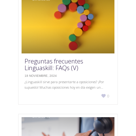
Preguntas frecuentes
Linguaskill: FAQs (V)
18 NOVIEMBRE, 2024
¿Linguaskill sirve para presentarte a oposiciones? ¡Por
supuesto! Muchas oposiciones hoy en día exigen un…
Love

0
it