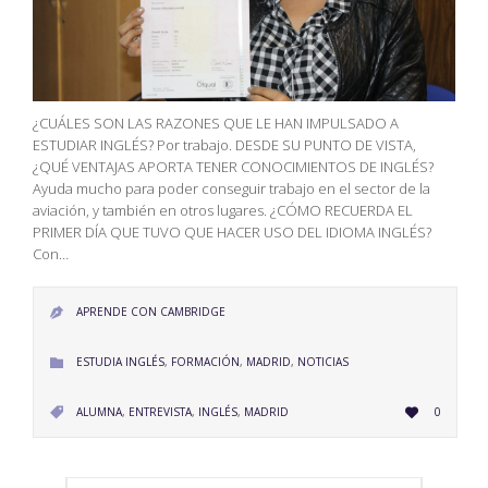
¿CUÁLES SON LAS RAZONES QUE LE HAN IMPULSADO A
ESTUDIAR INGLÉS? Por trabajo. DESDE SU PUNTO DE VISTA,
¿QUÉ VENTAJAS APORTA TENER CONOCIMIENTOS DE INGLÉS?
Ayuda mucho para poder conseguir trabajo en el sector de la
aviación, y también en otros lugares. ¿CÓMO RECUERDA EL
PRIMER DÍA QUE TUVO QUE HACER USO DEL IDIOMA INGLÉS?
Con…
APRENDE CON CAMBRIDGE

CATEGORY
ESTUDIA INGLÉS
,
FORMACIÓN
,
MADRID
,
NOTICIAS

LOVE
CATEGORY
ALUMNA
,
ENTREVISTA
,
INGLÉS
,
MADRID
0


IT