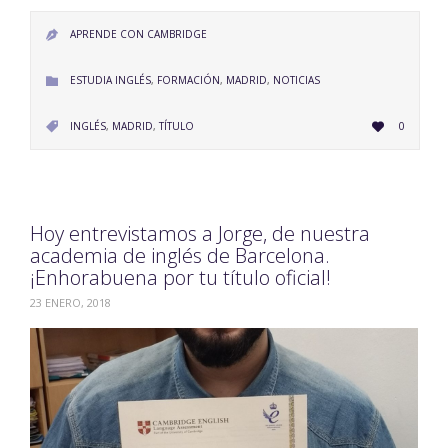
APRENDE CON CAMBRIDGE

CATEGORY
ESTUDIA INGLÉS
,
FORMACIÓN
,
MADRID
,
NOTICIAS

LOVE
CATEGORY
INGLÉS
,
MADRID
,
TÍTULO
0


IT
Hoy entrevistamos a Jorge, de nuestra
academia de inglés de Barcelona.
¡Enhorabuena por tu título oficial!
23 ENERO, 2018