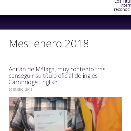
Los Títu
inter
reconoci
Skip
to
content
Mes:
enero 2018
Adrián de Málaga, muy contento tras
conseguir su título oficial de inglés
Cambridge English
30 ENERO, 2018