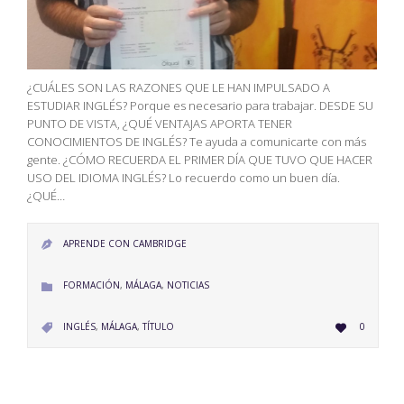
¿CUÁLES SON LAS RAZONES QUE LE HAN IMPULSADO A
ESTUDIAR INGLÉS? Porque es necesario para trabajar. DESDE SU
PUNTO DE VISTA, ¿QUÉ VENTAJAS APORTA TENER
CONOCIMIENTOS DE INGLÉS? Te ayuda a comunicarte con más
gente. ¿CÓMO RECUERDA EL PRIMER DÍA QUE TUVO QUE HACER
USO DEL IDIOMA INGLÉS? Lo recuerdo como un buen día.
¿QUÉ…
APRENDE CON CAMBRIDGE

CATEGORY
FORMACIÓN
,
MÁLAGA
,
NOTICIAS

LOVE
CATEGORY
INGLÉS
,
MÁLAGA
,
TÍTULO
0


IT