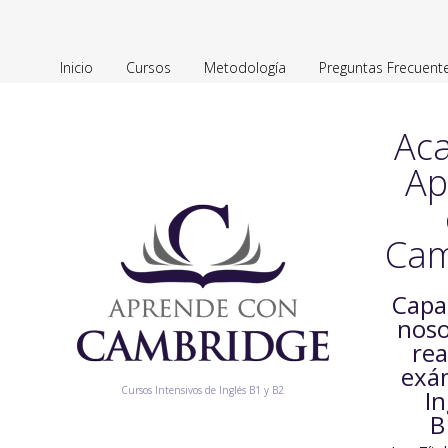
Inicio
Cursos
Metodología
Preguntas Frecuent
Ac
Ap
Cam
Capa
noso
rea
exá
Cursos Intensivos de Inglés B1 y B2
In
B