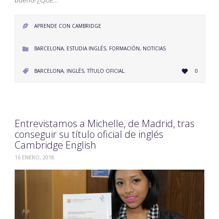
APRENDE CON CAMBRIDGE

CATEGORY
BARCELONA
,
ESTUDIA INGLÉS
,
FORMACIÓN
,
NOTICIAS

LOVE
CATEGORY
BARCELONA
,
INGLÉS
,
TÍTULO OFICIAL.
0


IT
Entrevistamos a Michelle, de Madrid, tras
conseguir su título oficial de inglés
Cambridge English
16 ENERO, 2018