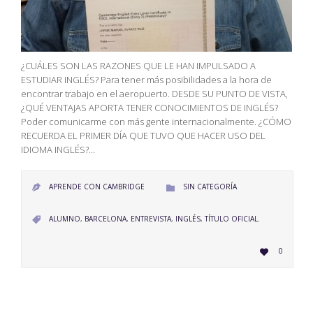
¿CUÁLES SON LAS RAZONES QUE LE HAN IMPULSADO A
ESTUDIAR INGLÉS? Para tener más posibilidades a la hora de
encontrar trabajo en el aeropuerto. DESDE SU PUNTO DE VISTA,
¿QUÉ VENTAJAS APORTA TENER CONOCIMIENTOS DE INGLÉS?
Poder comunicarme con más gente internacionalmente. ¿CÓMO
RECUERDA EL PRIMER DÍA QUE TUVO QUE HACER USO DEL
IDIOMA INGLÉS?…
CATEGORY
APRENDE CON CAMBRIDGE
SIN CATEGORÍA


CATEGORY
ALUMNO
,
BARCELONA
,
ENTREVISTA
,
INGLÉS
,
TÍTULO OFICIAL.

LOVE
0

IT