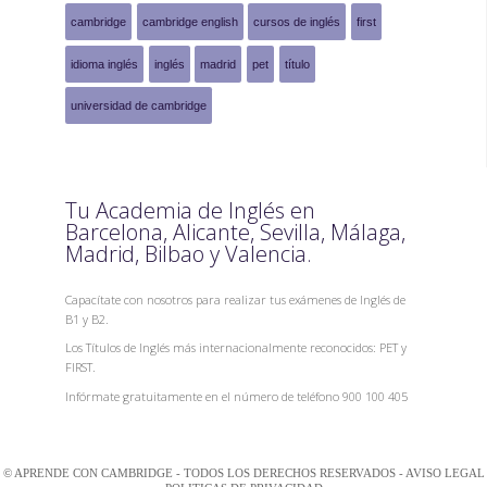
cambridge
cambridge english
cursos de inglés
first
idioma inglés
inglés
madrid
pet
título
universidad de cambridge
Tu Academia de Inglés en
Barcelona, Alicante, Sevilla, Málaga,
Madrid, Bilbao y Valencia.
Capacítate con nosotros para realizar tus exámenes de Inglés de
B1 y B2.
Los Títulos de Inglés más internacionalmente reconocidos: PET y
FIRST.
Infórmate gratuitamente en el número de teléfono 900 100 405
© APRENDE CON CAMBRIDGE - TODOS LOS DERECHOS RESERVADOS -
AVISO LEGAL