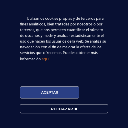
Utilizamos cookies propias y de terceros para
Comentarios recientes
fines analíticos, bien tratadas por nosotros o por
terceros, que nos permiten cuantificar el número
quico
en
El idioma inglés domina el mundo
de usuarios y medir y analizar estadísticamente el
uso que hacen los usuarios de la web. Se analiza su
MANUELA
en
Saber inglés significa mejorar tus
navegación con el fin de mejorar la oferta de los
opciones de encontrar empleo
servicios que ofrecemos. Puedes obtener más
J41M3
en
Bajo nivel de los profesores de inglés y
información
.
aquí
los maestros generalistas de Primaria
antonio
en
¿Qué nivel de inglés Cambridge
necesito obtener?
Jaum
en
El Idioma Inglés se impone en el mundo.
Aprende con Cambridge te acerca a él
ACEPTAR
RECHAZAR