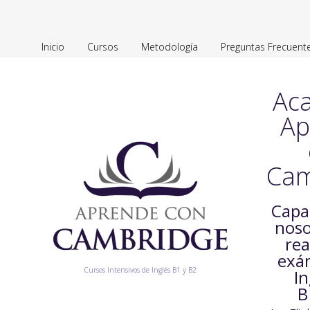
Inicio
Cursos
Metodología
Preguntas Frecuent
Ac
Ap
Cam
Capa
noso
rea
exá
Cursos Intensivos de Inglés B1 y B2
In
B