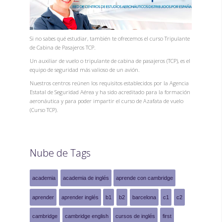
Si no sabes qué estudiar, también te ofrecemos el curso Tripulante
de Cabina de Pasajeros TCP.
Un auxiliar de vuelo o tripulante de cabina de pasajeros (TCP), es el
equipo de seguridad más valioso de un avión.
Nuestros centros reúnen los requisitos establecidos por la Agencia
Estatal de Seguridad Aérea y ha sido acreditado para la formación
aeronáutica y para poder impartir el curso de Azafata de vuelo
(Curso TCP).
Nube de Tags
academia
academia de inglés
aprende con cambridge
aprender
aprender inglés
b1
b2
barcelona
c1
c2
cambridge
cambridge english
cursos de inglés
first