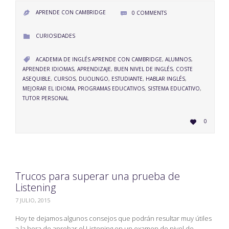
APRENDE CON CAMBRIDGE
0
COMMENTS


CATEGORY
CURIOSIDADES

CATEGORY
ACADEMIA DE INGLÉS APRENDE CON CAMBRIDGE
,
ALUMNOS
,

APRENDER IDIOMAS
,
APRENDIZAJE
,
BUEN NIVEL DE INGLÉS
,
COSTE
ASEQUIBLE
,
CURSOS
,
DUOLINGO
,
ESTUDIANTE
,
HABLAR INGLÉS
,
MEJORAR EL IDIOMA
,
PROGRAMAS EDUCATIVOS
,
SISTEMA EDUCATIVO
,
TUTOR PERSONAL
LOVE
0

IT
Trucos para superar una prueba de
Listening
7 JULIO, 2015
Hoy te dejamos algunos consejos que podrán resultar muy útiles
a la hora de aprobar el Listening en un examen de nivel de