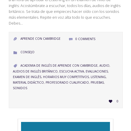
inglés: Acostúmbrate a escuchar, todos los días, audios de inglés
británico. Se trata de que empieces hacer oído con los sonidos
más elementales. Repite en voz alta todo lo que escuches.
Debes…
APRENDE CON CAMBRIDGE
0
COMMENTS


CATEGORY
CONSEJO

CATEGORY
ACADEMIA DE INGLÉS DE APRENDE CON CAMBRIDGE
,
AUDIO
,

AUDIOS DE INGLÉS BRITÁNICO
,
ESCUCHA ACTIVA
,
EVALUACIONES
,
EXAMEN DE INGLÉS
,
HORARIOS MUY COMPETITIVOS
,
LISTENING
,
MATERIAL DIDÁCTICO
,
PROFESORADO CUALIFICADO
,
PRUEBAS
,
SONIDOS
LOVE
0

IT