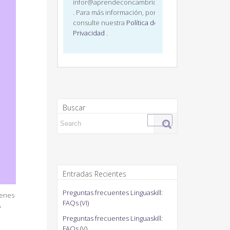
infor@aprendeconcambridge.com
. Para más información, por favor,
consulte nuestra
Política de
Privacidad
.
Buscar
Search for:
Entradas Recientes
Preguntas frecuentes Linguaskill:
menes
FAQs (VI)
A
Preguntas frecuentes Linguaskill:
FAQs (V)