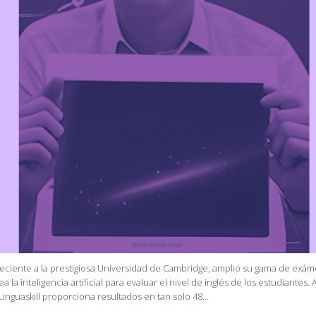
neciente a la prestigiosa Universidad de Cambridge, amplió su gama de exá
a inteligencia artificial para evaluar el nivel de inglés de los estudiantes. 
 Linguaskill proporciona resultados en tan solo 48…