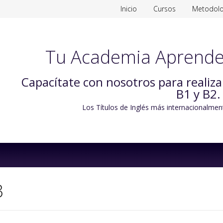
Inicio
Cursos
Metodolo
Tu Academia Aprende
Capacítate con nosotros para realiz
B1 y B2.
Los Títulos de Inglés más internacionalmen
Skip
to
content
3