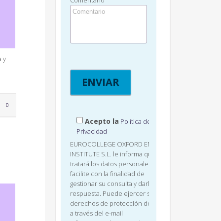
Comentario
 y
LOVE
0
IT
Acepto la
Política de
Privacidad
EUROCOLLEGE OXFORD ENGLISH
INSTITUTE S.L. le informa que
tratará los datos personales que
facilite con la finalidad de
gestionar su consulta y darle
respuesta. Puede ejercer sus
derechos de protección de datos
a través del e-mail