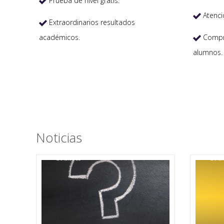
Prueba de nivel gratis.

Atenci

Extraordinarios resultados

académicos.
Compro

alumnos.
Noticias