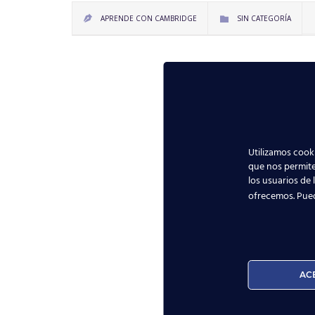
CATEGORY
APRENDE CON CAMBRIDGE
SIN CATEGORÍA


Utilizamos cooki
que nos permite
los usuarios de 
ofrecemos. Pue
AC