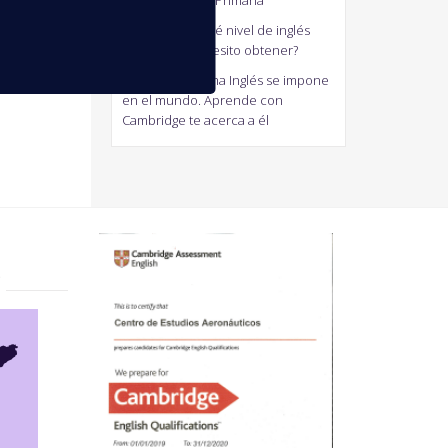
generalistas de Primaria
antonio
en
¿Qué nivel de inglés
Cambridge necesito obtener?
Jaum
en
El Idioma Inglés se impone
en el mundo. Aprende con
Cambridge te acerca a él
?