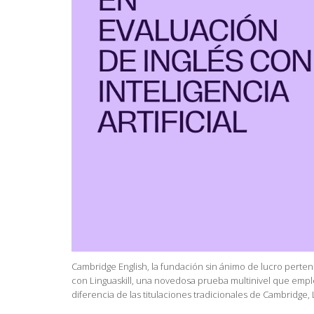
Cambridge English, la fundación sin ánimo de lucro perte
con Linguaskill, una novedosa prueba multinivel que emplea l
diferencia de las titulaciones tradicionales de Cambridge,